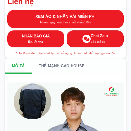
Liên hệ
XEM ÁO & NHẬN VẢI MIỄN PHÍ
Nhận ngay voucher chiết khấu 30%
Chat Zalo
NHẬN BÁO GIÁ
Báo giá 5s
Xuất VAT
* Giá tham khảo, tùy chất liệu và số lượng. Inbox Zalo để nhận giá ưu đãi.
MÔ TẢ
THẾ MẠNH GẠO HOUSE