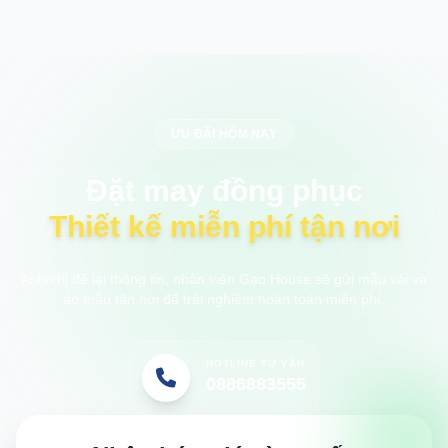
ƯU ĐÃI HÔM NAY
Đặt may đồng phục
Thiết kế miễn phí tận nơi
Anh/chị để lại thông tin, nhân viên Gạo House sẽ gửi mẫu vải và
áo mẫu tận nơi để trải nghiệm hoàn toàn miễn phí.
HOTLINE TƯ VẤN
0886883555