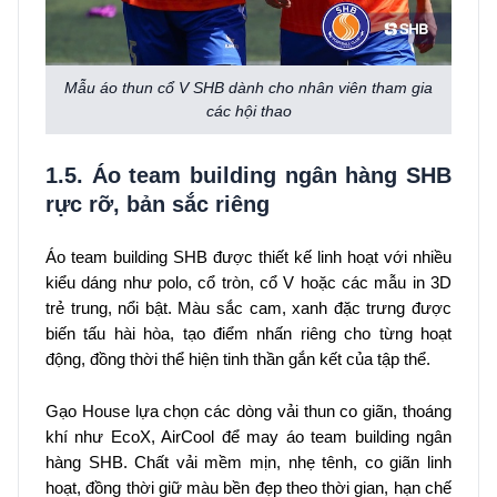
Mẫu áo thun cổ V SHB dành cho nhân viên tham gia
các hội thao
1.5. Áo team building ngân hàng SHB
rực rỡ, bản sắc riêng
Áo team building SHB được thiết kế linh hoạt với nhiều
kiểu dáng như polo, cổ tròn, cổ V hoặc các mẫu in 3D
trẻ trung, nổi bật. Màu sắc cam, xanh đặc trưng được
biến tấu hài hòa, tạo điểm nhấn riêng cho từng hoạt
động, đồng thời thể hiện tinh thần gắn kết của tập thể.
Gạo House lựa chọn các dòng vải thun co giãn, thoáng
khí như EcoX, AirCool để may áo team building ngân
hàng SHB. Chất vải mềm mịn, nhẹ tênh, co giãn linh
hoạt, đồng thời giữ màu bền đẹp theo thời gian, hạn chế