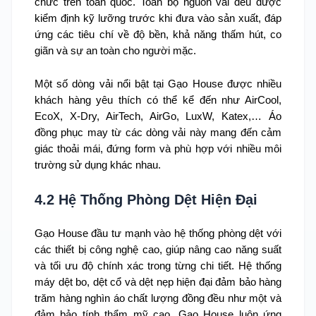
chức trên toàn quốc. Toàn bộ nguồn vải đều được
kiểm định kỹ lưỡng trước khi đưa vào sản xuất, đáp
ứng các tiêu chí về độ bền, khả năng thấm hút, co
giãn và sự an toàn cho người mặc.
Một số dòng vải nổi bật tại Gạo House được nhiều
khách hàng yêu thích có thể kể đến như AirCool,
EcoX, X-Dry, AirTech, AirGo, LuxW, Katex,… Áo
đồng phục may từ các dòng vải này mang đến cảm
giác thoải mái, đứng form và phù hợp với nhiều môi
trường sử dụng khác nhau.
4.2 Hệ Thống Phòng Dệt Hiện Đại
Gạo House đầu tư mạnh vào hệ thống phòng dệt với
các thiết bị công nghệ cao, giúp nâng cao năng suất
và tối ưu độ chính xác trong từng chi tiết. Hệ thống
máy dệt bo, dệt cổ và dệt nẹp hiện đại đảm bảo hàng
trăm hàng nghìn áo chất lượng đồng đều như một và
đảm bảo tính thẩm mỹ cao. Gạo House luôn ứng