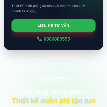
Thiết kế miễn phí, giao mẫu vải tận nơi, sản xuất
nhanh từ 3 ngày.
LIÊN HỆ TƯ VẤN
0886883555
ƯU ĐÃI HÔM NAY
Đặt may đồng phục
Thiết kế miễn phí tận nơi