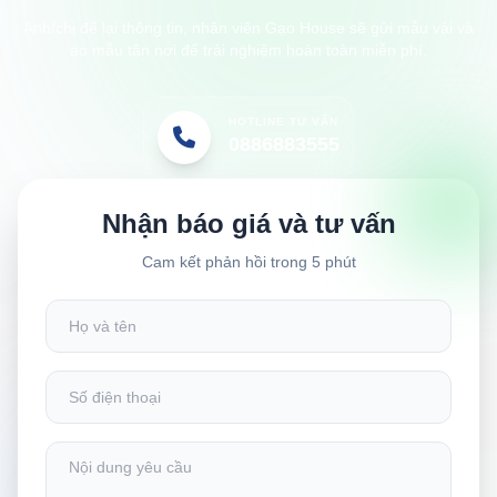
Anh/chị để lại thông tin, nhân viên Gạo House sẽ gửi mẫu vải và
áo mẫu tận nơi để trải nghiệm hoàn toàn miễn phí.
HOTLINE TƯ VẤN
0886883555
Nhận báo giá và tư vấn
Cam kết phản hồi trong 5 phút