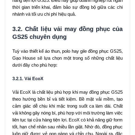
hàng tiện lợi GS25. Điều này giúp doanh nghiệp rút ngắn
thời gian triển khai, đảm bảo sự đồng bộ giữa các chi
nhánh và tối ưu chi phí hiệu quả.
3.2. Chất liệu vải may đồng phục của
GS25 chuyên dụng
Tuỳ vào thiết kế áo thun, polo hay gile đồng phục GS25,
Gạo House sẽ lựa chọn một trong số những chất liệu
dưới đây cho phù hợp:
3.2.1. Vải EcoX
Vải EcoX là chất liệu phù hợp khi may đồng phục GS25
theo hướng bền bỉ và tiết kiệm. Bề mặt vải mềm, tạo
cảm giác dễ chịu khi mặc trong suốt ca làm dài. Chất
vải không gây nóng bí, phù hợp với môi trường làm việc
liên tục tại cửa hàng tiện lợi. EcoX có khả năng giữ form
tốt, hạn chế nhăn sau nhiều lần giặt. Nhờ đó, đồng phục
luôn giữ được vẻ gọn gàng và chỉn chu. Ngoài ra, đặc