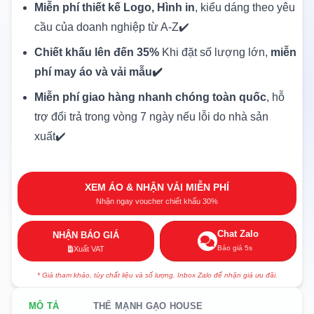
Miễn phí thiết kế Logo, Hình in
, kiểu dáng theo yêu
cầu của doanh nghiệp từ A-Z✔️
Chiết khấu lên đến 35%
Khi đặt số lượng lớn,
miễn
phí may áo và vải mẫu✔️
Miễn phí giao hàng nhanh chóng toàn quốc
, hỗ
trợ đổi trả trong vòng 7 ngày nếu lỗi do nhà sản
xuất✔️
XEM ÁO & NHẬN VẢI MIỄN PHÍ
Nhận ngay voucher chiết khấu 30%
Chat Zalo
NHẬN BÁO GIÁ
Báo giá 5s
Xuất VAT
* Giá tham khảo, tùy chất liệu và số lượng. Inbox Zalo để nhận giá ưu đãi.
MÔ TẢ
THẾ MẠNH GẠO HOUSE