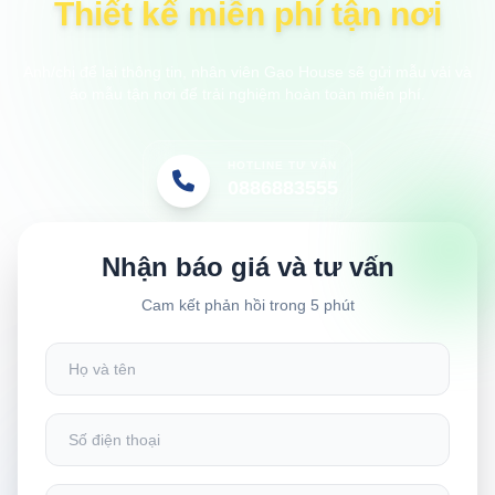
Thiết kế miễn phí tận nơi
Anh/chị để lại thông tin, nhân viên Gạo House sẽ gửi mẫu vải và
áo mẫu tận nơi để trải nghiệm hoàn toàn miễn phí.
HOTLINE TƯ VẤN
0886883555
Nhận báo giá và tư vấn
Cam kết phản hồi trong 5 phút