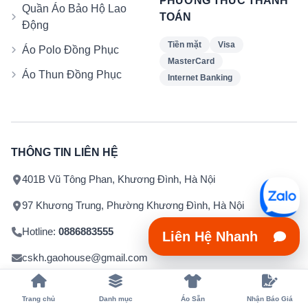
PHƯƠNG THỨC THANH
Quần Áo Bảo Hộ Lao
TOÁN
Động
Tiền mặt
Visa
Áo Polo Đồng Phục
MasterCard
Áo Thun Đồng Phục
Internet Banking
THÔNG TIN LIÊN HỆ
401B Vũ Tông Phan, Khương Đình, Hà Nội
97 Khương Trung, Phường Khương Đình, Hà Nội
Hotline:
0886883555
Liên Hệ Nhanh
cskh.gaohouse@gmail.com
Giờ mở cửa: 8h - 19h / Tổng Đài : 1900 1718
Trang chủ
Danh mục
Áo Sẵn
Nhận Báo Giá