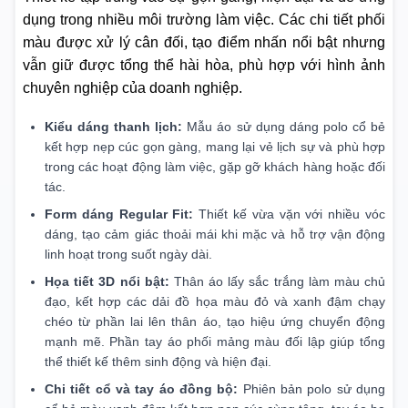
dụng trong nhiều môi trường làm việc. Các chi tiết phối
màu được xử lý cân đối, tạo điểm nhấn nổi bật nhưng
vẫn giữ được tổng thể hài hòa, phù hợp với hình ảnh
chuyên nghiệp của doanh nghiệp.
Kiểu dáng thanh lịch:
Mẫu áo sử dụng dáng polo cổ bẻ
kết hợp nẹp cúc gọn gàng, mang lại vẻ lịch sự và phù hợp
trong các hoạt động làm việc, gặp gỡ khách hàng hoặc đối
tác.
Form dáng Regular Fit:
Thiết kế vừa vặn với nhiều vóc
dáng, tạo cảm giác thoải mái khi mặc và hỗ trợ vận động
linh hoạt trong suốt ngày dài.
Họa tiết 3D nổi bật:
Thân áo lấy sắc trắng làm màu chủ
đạo, kết hợp các dải đồ họa màu đỏ và xanh đậm chạy
chéo từ phần lai lên thân áo, tạo hiệu ứng chuyển động
mạnh mẽ. Phần tay áo phối mảng màu đối lập giúp tổng
thể thiết kế thêm sinh động và hiện đại.
Chi tiết cổ và tay áo đồng bộ:
Phiên bản polo sử dụng