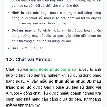
cổ bẻ màu xanh đậm kết hợp nẹp cúc cùng tông, tay áo bo
gọn tạo sự cân đối và chỉn chu cho tổng thể.
Hình in sắc nét:
Logo được in tại ngực trái bằng công
nghệ in kỹ thuật số, màu in rõ nét, bám vải tốt và duy trì
tính thẩm mỹ sau nhiều lần sử dụng.
Đường may chắc chắn:
Các chi tiết được hoàn thiện
bằng đường may đôi đều và gọn, góp phần giữ phom áo
ổn định trong quá trình sử dụng lâu dài.
Size:
S, M, L, XL, XXL.
1.2. Chất vải Aircool
Chất liệu vải
may đồng phục công sở
là yếu tố ảnh
hưởng trực tiếp đến trải nghiệm khi sử dụng đồng phục
hằng ngày. Vì vậy, mẫu
áo thun đồng phục 3D màu
trắng phối đỏ
được Gạo House ưu tiên sử dụng vải
AirCool – dòng chất liệu được nhiều doanh nghiệp lựa
chọn nhờ khả năng cân bằng giữa độ bền, sự thoáng
mát và tính thẩm mỹ.