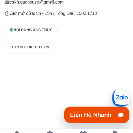
cskh.gaohouse@gmail.com
Giờ mở cửa: 8h - 19h / Tổng Đài : 1900 1718
NỘI DUNG XÁC THỰC
THƯƠNG HIỆU UY TÍN
Liên Hệ Nhanh