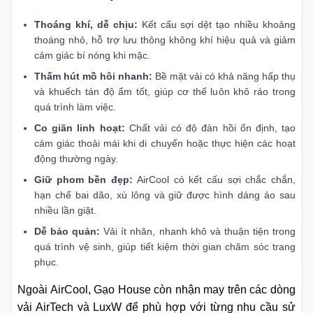
Thoáng khí, dễ chịu:
Kết cấu sợi dệt tạo nhiều khoảng
thoáng nhỏ, hỗ trợ lưu thông không khí hiệu quả và giảm
cảm giác bí nóng khi mặc.
Thấm hút mồ hôi nhanh:
Bề mặt vải có khả năng hấp thụ
và khuếch tán độ ẩm tốt, giúp cơ thể luôn khô ráo trong
quá trình làm việc.
Co giãn linh hoạt:
Chất vải có độ đàn hồi ổn định, tạo
cảm giác thoải mái khi di chuyển hoặc thực hiện các hoạt
động thường ngày.
Giữ phom bền đẹp:
AirCool có kết cấu sợi chắc chắn,
hạn chế bai dão, xù lông và giữ được hình dáng áo sau
nhiều lần giặt.
Dễ bảo quản:
Vải ít nhăn, nhanh khô và thuận tiện trong
quá trình vệ sinh, giúp tiết kiệm thời gian chăm sóc trang
phục.
Ngoài AirCool, Gạo House còn nhận may trên các dòng
vải AirTech và LuxW để phù hợp với từng nhu cầu sử