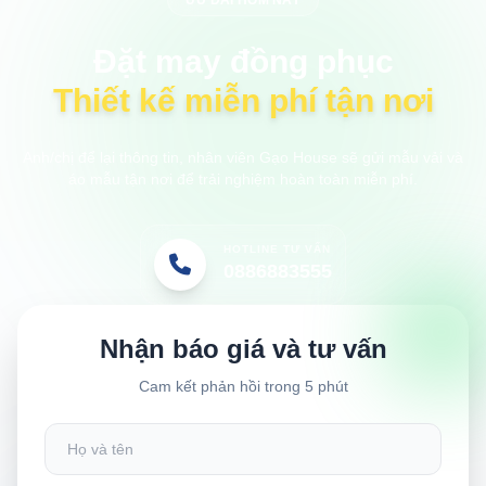
Đặt may đồng phục
Thiết kế miễn phí tận nơi
Anh/chị để lại thông tin, nhân viên Gạo House sẽ gửi mẫu vải và
áo mẫu tận nơi để trải nghiệm hoàn toàn miễn phí.
HOTLINE TƯ VẤN
0886883555
Nhận báo giá và tư vấn
Cam kết phản hồi trong 5 phút