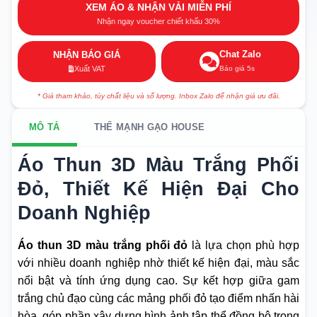
XEM ÁO & NHẬN VẢI MIỄN PHÍ
Nhận ngay voucher chiết khấu 30%
Chat Zalo
NHẬN BÁO GIÁ
Báo giá 5s
Xuất VAT
* Giá tham khảo, tùy chất liệu và số lượng. Inbox Zalo để nhận giá ưu đãi.
MÔ TẢ
THẾ MẠNH GẠO HOUSE
Áo Thun 3D Màu Trắng Phối
Đỏ, Thiết Kế Hiện Đại Cho
Doanh Nghiệp
Áo thun 3D màu trắng phối đỏ
là lựa chọn phù hợp
với nhiều doanh nghiệp nhờ thiết kế hiện đại, màu sắc
nổi bật và tính ứng dụng cao. Sự kết hợp giữa gam
trắng chủ đạo cùng các mảng phối đỏ tạo điểm nhấn hài
hòa, góp phần xây dựng hình ảnh tập thể đồng bộ trong