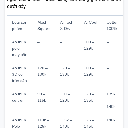
dưới đây.
Loại sản
Mesh
AirTech,
AirCool
Cotton
phẩm
Square
X-Dry
100%
Áo thun
–
–
109 –
–
polo
129k
may sẵn
Áo thun
120 –
120 –
109 –
–
3D cổ
130k
130k
129k
tròn sẵn
Áo thun
99 –
110 –
120 –
135k
cổ tròn
115k
120k
135k
–
140k
Áo thun
110k –
115k –
125 –
140k
Polo
125k
140k
145k
–