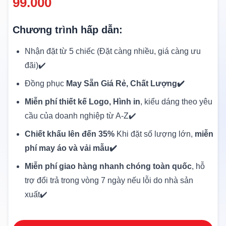
99.000
Chương trình hấp dẫn:
Nhận đặt từ 5 chiếc (Đặt càng nhiều, giá càng ưu
đãi)✔️
Đồng phục
May Sẵn Giá Rẻ, Chất Lượng✔️
Miễn phí thiết kế Logo, Hình in
, kiểu dáng theo yêu
cầu của doanh nghiệp từ A-Z✔️
Chiết khấu lên đến 35%
Khi đặt số lượng lớn,
miễn
phí may áo và vải mẫu✔️
Miễn phí giao hàng nhanh chóng toàn quốc
, hỗ
trợ đổi trả trong vòng 7 ngày nếu lỗi do nhà sản
xuất✔️