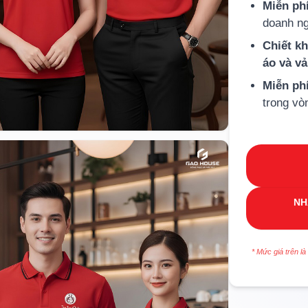
Miễn phí
doanh ng
Chiết k
áo và v
Miễn ph
trong vò
NH
* Mức giá trên là