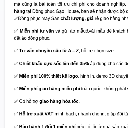
mà cũng là bài toán tối ưu chi phí cho doanh nghiệp. 
hàng
tại Đồng phục Gạo House, bạn sẽ nhận được bộ đ
✅Đồng phục may Sẵn
chất lượng, giá rẻ
giao hàng nha
✅
Miễn phí tư vấn
và gửi áo mẫu&vải mẫu để khách h
đặt áo đồng phục.
✅
Tư vấn chuyên sâu từ A – Z
, hỗ trợ chọn size.
✅
Chiết khấu cực sốc lên đến 35%
áp dụng cho các đ
✅
Miễn phí 100% thiết kế logo
, hình in, demo 3D chuy
✅
Miễn phí giao hàng miễn phí
toàn quốc, không phát s
✅ Có hỗ trợ
giao hàng hỏa tốc
.
✅
Hỗ trợ xuất VAT
minh bạch, nhanh chóng, giúp đối tá
✅
Bảo hành 1 đổi 1 miễn phí
nếu có lỗi từ nhà sản xuấ