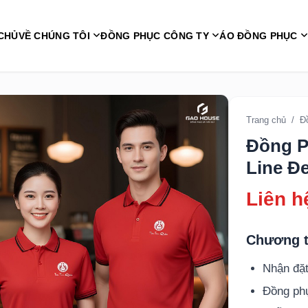
CHỦ
VỀ CHÚNG TÔI
ĐỒNG PHỤC CÔNG TY
ÁO ĐỒNG PHỤC
Trang chủ
/
Đ
Đồng P
Line Đ
Liên h
Chương t
Nhận đặt
Đồng p