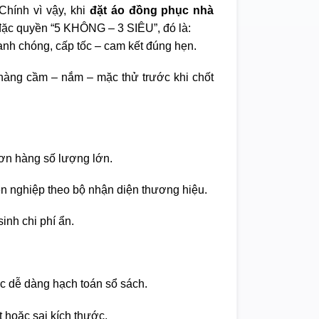
Chính vì vậy, khi
đặt áo đồng phục nhà
ặc quyền “5 KHÔNG – 3 SIÊU”, đó là:
nh chóng, cấp tốc – cam kết đúng hẹn.
àng cầm – nắm – mặc thử trước khi chốt
ơn hàng số lượng lớn.
ên nghiệp theo bộ nhận diện thương hiệu.
inh chi phí ẩn.
c dễ dàng hạch toán sổ sách.
t hoặc sai kích thước.