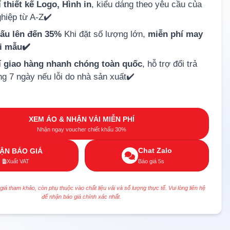
 thiết kế Logo, Hình in
, kiểu dáng theo yêu cầu của
hiệp từ A-Z✔️
hấu lên đến 35%
Khi đặt số lượng lớn,
miễn phí may
ải mẫu✔️
í giao hàng nhanh chóng toàn quốc
, hỗ trợ đổi trả
ng 7 ngày nếu lỗi do nhà sản xuất✔️
XEM ÁO & NHẬN VẢI MIỄN PHÍ
Nhận ngay voucher chiết khấu 30%
Chat Zalo
ẬN BÁO GIÁ
Xuất VAT
Báo giá 5s
 giá tham khảo, còn phụ thuộc vào chất liệu vải và số lượng thực tế. Vui lòng liên hệ
để nhận báo giá chính xác nhất.