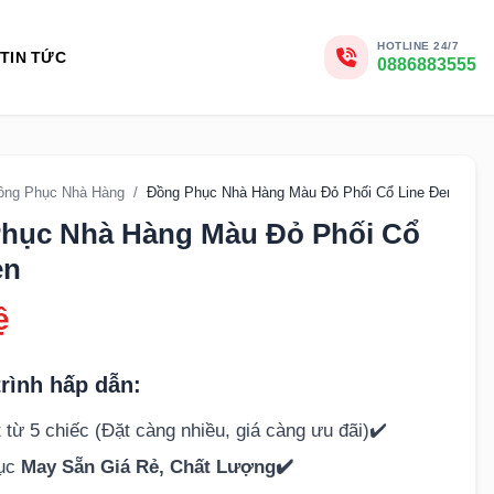
HOTLINE 24/7
TIN TỨC
0886883555
ồng Phục Nhà Hàng
/
Đồng Phục Nhà Hàng Màu Đỏ Phối Cổ Line Đen
hục Nhà Hàng Màu Đỏ Phối Cổ
en
ệ
rình hấp dẫn:
 từ 5 chiếc (Đặt càng nhiều, giá càng ưu đãi)✔️
hục
May Sẵn Giá Rẻ, Chất Lượng✔️