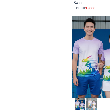
Xanh
99.000
119.000