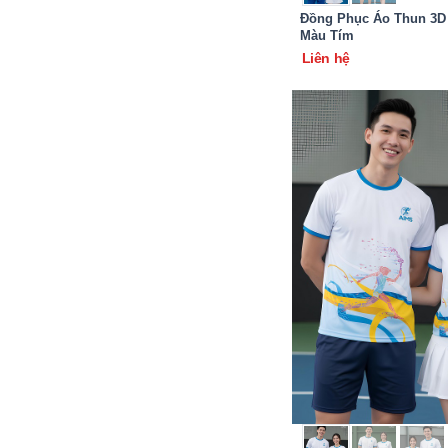
Đồng Phục Áo Thun 3D 
Màu Tím
Liên hệ