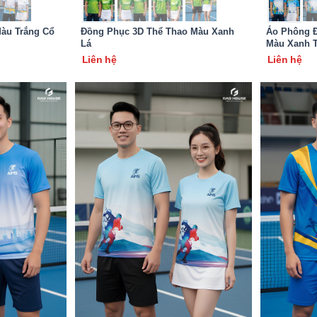
àu Trắng Cổ
Đồng Phục 3D Thể Thao Màu Xanh
Áo Phông Đ
Lá
Màu Xanh T
Liên hệ
Liên hệ