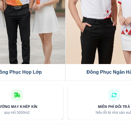
hóm Teambuilding
Áo Thun Đồng Phục
ƯỞNG MAY KHÉP KÍN
MIỄN PHÍ ĐỔI TRẢ
quy mô 5000m2
Nếu lỗi từ nhà sản xuấ