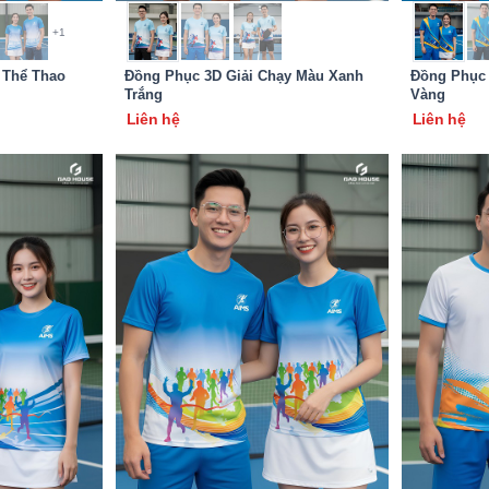
+1
 Thể Thao
Đồng Phục 3D Giải Chạy Màu Xanh
Đồng Phục
Trắng
Vàng
Liên hệ
Liên hệ