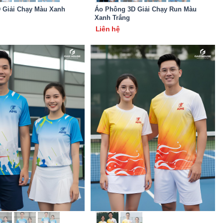
 Giải Chạy Màu Xanh
Áo Phông 3D Giải Chạy Run Màu
Xanh Trắng
Liên hệ