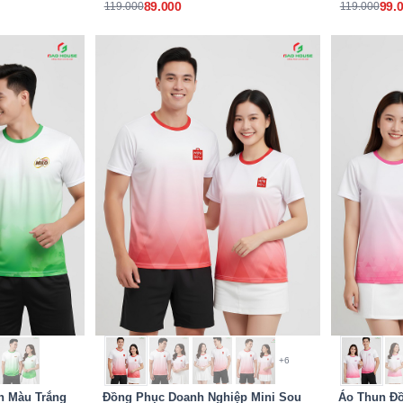
89.000
99.
119.000
119.000
+6
n Màu Trắng
Đồng Phục Doanh Nghiệp Mini Sou
Áo Thun Đ