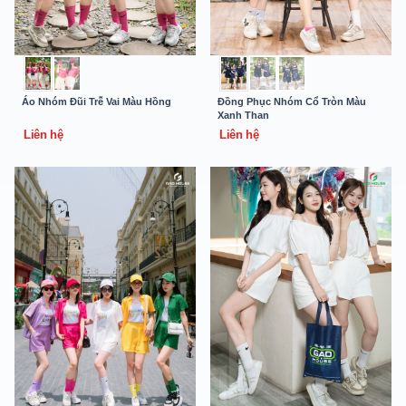
Áo Nhóm Đũi Trễ Vai Màu Hồng
Đồng Phục Nhóm Cổ Tròn Màu
Xanh Than
Liên hệ
Liên hệ