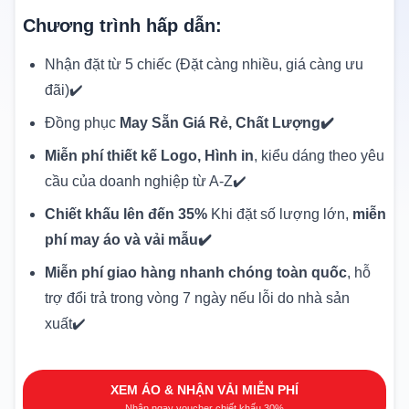
Chương trình hấp dẫn:
Nhận đặt từ 5 chiếc (Đặt càng nhiều, giá càng ưu
đãi)✔️
Đồng phục
May Sẵn Giá Rẻ, Chất Lượng✔️
Miễn phí thiết kế Logo, Hình in
, kiểu dáng theo yêu
cầu của doanh nghiệp từ A-Z✔️
Chiết khấu lên đến 35%
Khi đặt số lượng lớn,
miễn
phí may áo và vải mẫu✔️
Miễn phí giao hàng nhanh chóng toàn quốc
, hỗ
trợ đổi trả trong vòng 7 ngày nếu lỗi do nhà sản
xuất✔️
XEM ÁO & NHẬN VẢI MIỄN PHÍ
Nhận ngay voucher chiết khấu 30%