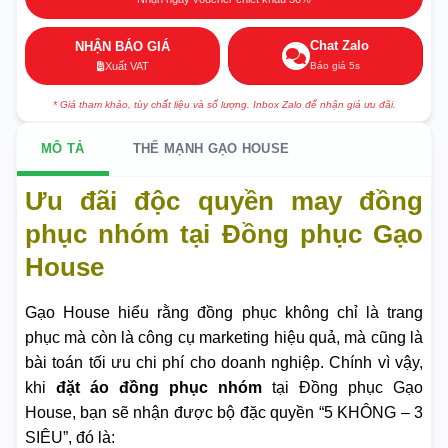
Chat Zalo
NHẬN BÁO GIÁ
Báo giá 5s
Xuất VAT
* Giá tham khảo, tùy chất liệu và số lượng. Inbox Zalo để nhận giá ưu đãi.
MÔ TẢ
THẾ MẠNH GẠO HOUSE
Ưu đãi độc quyền may đồng
phục nhóm tại Đồng phục Gạo
House
Gạo House hiểu rằng đồng phục không chỉ là trang
phục mà còn là công cụ marketing hiệu quả, mà cũng là
bài toán tối ưu chi phí cho doanh nghiệp. Chính vì vậy,
khi
đặt áo đồng phục nhóm
tại Đồng phục Gạo
House, bạn sẽ nhận được bộ đặc quyền “5 KHÔNG – 3
SIÊU”, đó là: