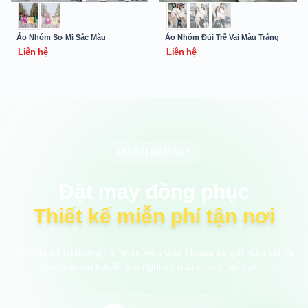
Áo Nhóm Sơ Mi Sắc Màu
Áo Nhóm Đũi Trễ Vai Màu Trắng
Liên hệ
Liên hệ
ƯU ĐÃI HÔM NAY
Đặt may đồng phục
Thiết kế miễn phí tận nơi
Anh/chị để lại thông tin, nhân viên Gạo House sẽ gửi mẫu vải và
áo mẫu tận nơi để trải nghiệm hoàn toàn miễn phí.