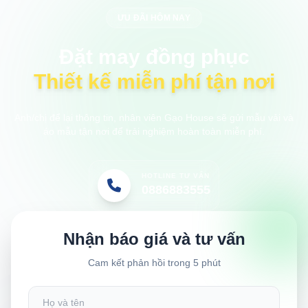
ƯU ĐÃI HÔM NAY
Đặt may đồng phục
Thiết kế miễn phí tận nơi
Anh/chị để lại thông tin, nhân viên Gạo House sẽ gửi mẫu vải và
áo mẫu tận nơi để trải nghiệm hoàn toàn miễn phí.
HOTLINE TƯ VẤN
0886883555
Nhận báo giá và tư vấn
Cam kết phản hồi trong 5 phút