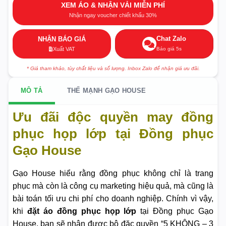
XEM ÁO & NHẬN VẢI MIỄN PHÍ
Nhận ngay voucher chiết khấu 30%
Chat Zalo
NHẬN BÁO GIÁ
Báo giá 5s
Xuất VAT
* Giá tham khảo, tùy chất liệu và số lượng. Inbox Zalo để nhận giá ưu đãi.
MÔ TẢ
THẾ MẠNH GẠO HOUSE
Ưu đãi độc quyền may đồng
phục họp lớp tại Đồng phục
Gạo House
Gạo House hiểu rằng đồng phục không chỉ là trang
phục mà còn là công cụ marketing hiệu quả, mà cũng là
bài toán tối ưu chi phí cho doanh nghiệp. Chính vì vậy,
khi
đặt áo đồng phục họp lớp
tại Đồng phục Gạo
House, bạn sẽ nhận được bộ đặc quyền “5 KHÔNG – 3