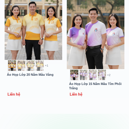
+1
Áo Họp Lớp 20 Năm Màu Vàng
+2
Áo Họp Lớp 15 Năm Màu Tím Phối
Trắng
Liên hệ
Liên hệ