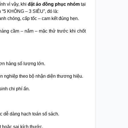
nh vì vậy, khi
đặt áo đồng phục nhóm
tại
 “5 KHÔNG – 3 SIÊU”, đó là:
nh chóng, cấp tốc – cam kết đúng hẹn.
àng cầm – nắm – mặc thử trước khi chốt
ơn hàng số lượng lớn.
ên nghiệp theo bộ nhận diện thương hiệu.
inh chi phí ẩn.
c dễ dàng hạch toán sổ sách.
t hoặc sai kích thước.