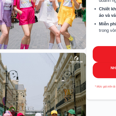
doanh ng
Chiết k
áo và v
Miễn ph
trong vò
NH
* Mức giá trên là