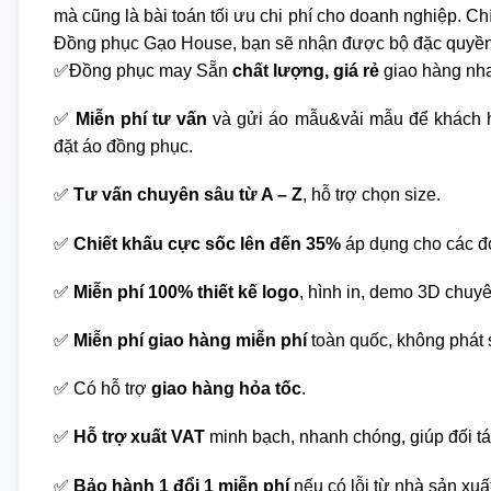
mà cũng là bài toán tối ưu chi phí cho doanh nghiệp. Chí
Đồng phục Gạo House, bạn sẽ nhận được bộ đặc quyền
✅Đồng phục may Sẵn
chất lượng, giá rẻ
giao hàng nha
✅
Miễn phí tư vấn
và gửi áo mẫu&vải mẫu để khách h
đặt áo đồng phục.
✅
Tư vấn chuyên sâu từ A – Z
, hỗ trợ chọn size.
✅
Chiết khấu cực sốc lên đến 35%
áp dụng cho các đ
✅
Miễn phí 100% thiết kế logo
, hình in, demo 3D chuy
✅
Miễn phí giao hàng miễn phí
toàn quốc, không phát s
✅ Có hỗ trợ
giao hàng hỏa tốc
.
✅
Hỗ trợ xuất VAT
minh bạch, nhanh chóng, giúp đối tá
✅
Bảo hành 1 đổi 1 miễn phí
nếu có lỗi từ nhà sản xuấ