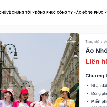
CHỦ
VỀ CHÚNG TÔI
ĐỒNG PHỤC CÔNG TY
ÁO ĐỒNG PHỤC
Trang chủ
/
Á
Áo Nhó
Liên h
Chương t
Nhận đặt
Đồng p
Miễn phí