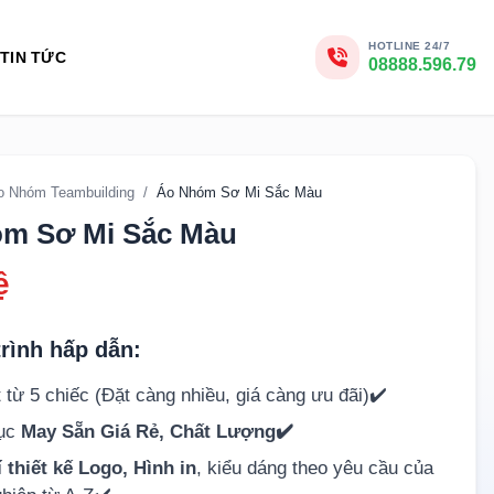
HOTLINE 24/7
TIN TỨC
08888.596.79
o Nhóm Teambuilding
/
Áo Nhóm Sơ Mi Sắc Màu
m Sơ Mi Sắc Màu
ệ
rình hấp dẫn:
 từ 5 chiếc (Đặt càng nhiều, giá càng ưu đãi)✔️
hục
May Sẵn Giá Rẻ, Chất Lượng✔️
 thiết kế Logo, Hình in
, kiểu dáng theo yêu cầu của