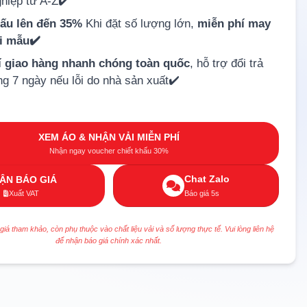
hiệp từ A-Z✔️
hấu lên đến 35%
Khi đặt số lượng lớn,
miễn phí may
ải mẫu✔️
í giao hàng nhanh chóng toàn quốc
, hỗ trợ đổi trả
ng 7 ngày nếu lỗi do nhà sản xuất✔️
XEM ÁO & NHẬN VẢI MIỄN PHÍ
Nhận ngay voucher chiết khấu 30%
Chat Zalo
ẬN BÁO GIÁ
Xuất VAT
Báo giá 5s
 giá tham khảo, còn phụ thuộc vào chất liệu vải và số lượng thực tế. Vui lòng liên hệ
để nhận báo giá chính xác nhất.