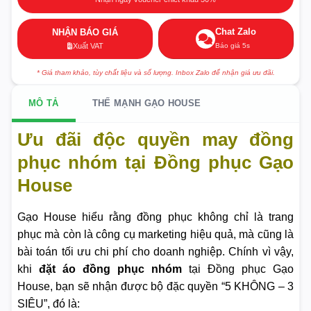
Chat Zalo
NHẬN BÁO GIÁ
Báo giá 5s
Xuất VAT
* Giá tham khảo, tùy chất liệu và số lượng. Inbox Zalo để nhận giá ưu đãi.
MÔ TẢ
THẾ MẠNH GẠO HOUSE
Ưu đãi độc quyền may đồng
phục nhóm tại Đồng phục Gạo
House
Gạo House hiểu rằng đồng phục không chỉ là trang
phục mà còn là công cụ marketing hiệu quả, mà cũng là
bài toán tối ưu chi phí cho doanh nghiệp. Chính vì vậy,
khi
đặt áo đồng phục nhóm
tại Đồng phục Gạo
House, bạn sẽ nhận được bộ đặc quyền “5 KHÔNG – 3
SIÊU”, đó là: