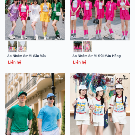
Áo Nhóm Sơ Mi Sắc Màu
Áo Nhóm Sơ Mi Đũi Màu Hồng
Liên hệ
Liên hệ