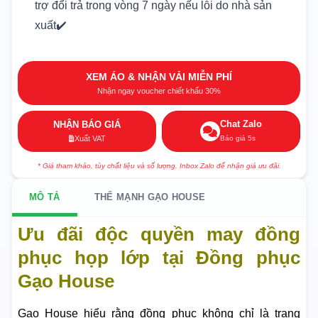
trợ đổi trả trong vòng 7 ngày nếu lỗi do nhà sản
xuất✔️
XEM ÁO & NHẬN VẢI MIỄN PHÍ
Nhận ngay voucher chiết khấu 30%
Chat Zalo
NHẬN BÁO GIÁ
Báo giá 5s
Xuất VAT
* Giá tham khảo, tùy chất liệu và số lượng. Inbox Zalo để nhận giá ưu đãi.
MÔ TẢ
THẾ MẠNH GẠO HOUSE
Ưu đãi độc quyền may đồng
phục họp lớp tại Đồng phục
Gạo House
Gạo House hiểu rằng đồng phục không chỉ là trang