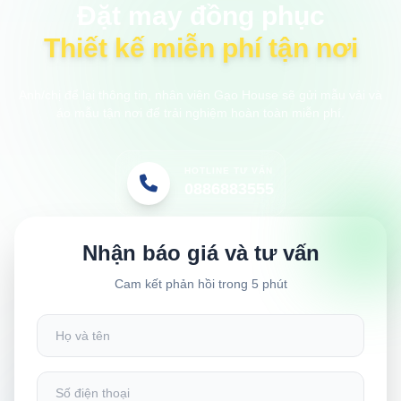
Đặt may đồng phục
Thiết kế miễn phí tận nơi
Anh/chị để lại thông tin, nhân viên Gạo House sẽ gửi mẫu vải và
áo mẫu tận nơi để trải nghiệm hoàn toàn miễn phí.
HOTLINE TƯ VẤN
0886883555
Nhận báo giá và tư vấn
Cam kết phản hồi trong 5 phút