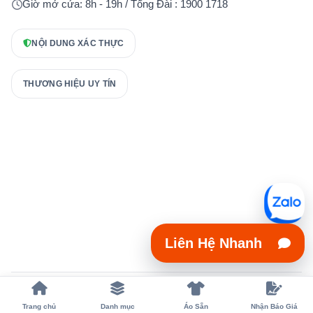
Giờ mở cửa: 8h - 19h / Tổng Đài : 1900 1718
NỘI DUNG XÁC THỰC
THƯƠNG HIỆU UY TÍN
Liên Hệ Nhanh
Copyright 2023 © xuongmayaodongphuc.vn
Trang chủ
Danh mục
Áo Sẵn
Nhận Báo Giá