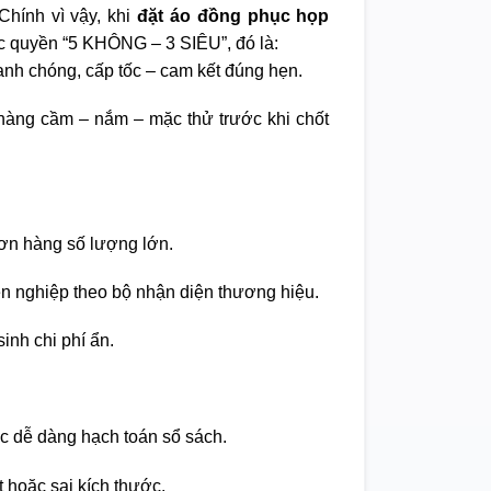
Chính vì vậy, khi
đặt áo đồng phục họp
 quyền “5 KHÔNG – 3 SIÊU”, đó là:
nh chóng, cấp tốc – cam kết đúng hẹn.
àng cầm – nắm – mặc thử trước khi chốt
ơn hàng số lượng lớn.
ên nghiệp theo bộ nhận diện thương hiệu.
inh chi phí ẩn.
c dễ dàng hạch toán sổ sách.
t hoặc sai kích thước.