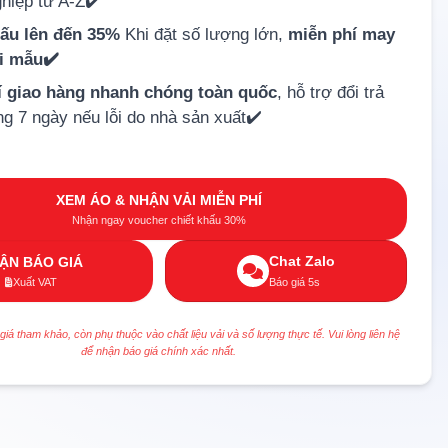
hiệp từ A-Z✔️
hấu lên đến 35%
Khi đặt số lượng lớn,
miễn phí may
ải mẫu✔️
í giao hàng nhanh chóng toàn quốc
, hỗ trợ đổi trả
ng 7 ngày nếu lỗi do nhà sản xuất✔️
XEM ÁO & NHẬN VẢI MIỄN PHÍ
Nhận ngay voucher chiết khấu 30%
Chat Zalo
ẬN BÁO GIÁ
Xuất VAT
Báo giá 5s
 giá tham khảo, còn phụ thuộc vào chất liệu vải và số lượng thực tế. Vui lòng liên hệ
để nhận báo giá chính xác nhất.