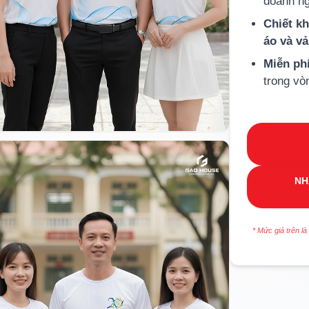
doanh ng
Chiết k
áo và v
Miễn ph
trong vò
NH
* Mức giá trên là