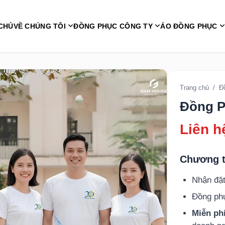
CHỦ
VỀ CHÚNG TÔI
ĐỒNG PHỤC CÔNG TY
ÁO ĐỒNG PHỤC
Trang chủ
/
Đ
Đồng P
Liên h
Chương t
Nhận đặt
Đồng p
Miễn phí