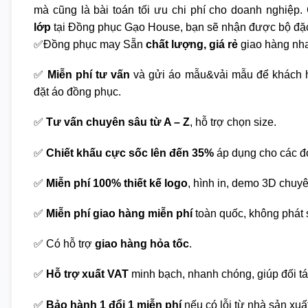
mà cũng là bài toán tối ưu chi phí cho doanh nghiệp. 
lớp
tại Đồng phục Gạo House, bạn sẽ nhận được bộ đặc
✅Đồng phục may Sẵn
chất lượng, giá rẻ
giao hàng nha
✅
Miễn phí tư vấn
và gửi áo mẫu&vải mẫu để khách h
đặt áo đồng phục.
✅
Tư vấn chuyên sâu từ A – Z
, hỗ trợ chọn size.
✅
Chiết khấu cực sốc lên đến 35%
áp dụng cho các đ
✅
Miễn phí 100% thiết kế logo
, hình in, demo 3D chuy
✅
Miễn phí giao hàng miễn phí
toàn quốc, không phát s
✅ Có hỗ trợ
giao hàng hỏa tốc
.
✅
Hỗ trợ xuất VAT
minh bạch, nhanh chóng, giúp đối tá
✅
Bảo hành 1 đổi 1 miễn phí
nếu có lỗi từ nhà sản xuấ