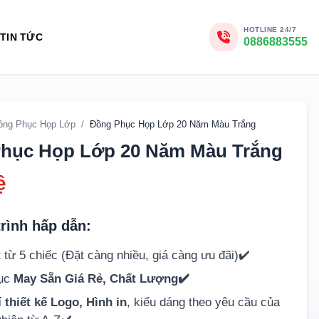
HOTLINE 24/7
TIN TỨC
0886883555
ồng Phục Họp Lớp
/
Đồng Phục Họp Lớp 20 Năm Màu Trắng
hục Họp Lớp 20 Năm Màu Trắng
ệ
rình hấp dẫn:
 từ 5 chiếc (Đặt càng nhiều, giá càng ưu đãi)✔️
hục
May Sẵn Giá Rẻ, Chất Lượng✔️
 thiết kế Logo, Hình in
, kiểu dáng theo yêu cầu của