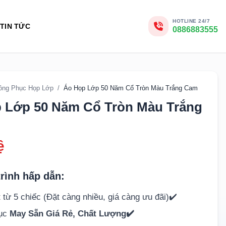
HOTLINE 24/7
TIN TỨC
0886883555
ồng Phục Họp Lớp
/
Áo Họp Lớp 50 Năm Cổ Tròn Màu Trắng Cam
 Lớp 50 Năm Cổ Tròn Màu Trắng
ệ
rình hấp dẫn:
 từ 5 chiếc (Đặt càng nhiều, giá càng ưu đãi)✔️
hục
May Sẵn Giá Rẻ, Chất Lượng✔️