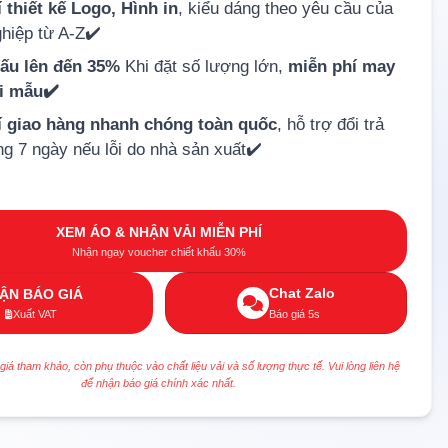
 thiết kế Logo, Hình in
, kiểu dáng theo yêu cầu của
hiệp từ A-Z✔️
hấu lên đến 35%
Khi đặt số lượng lớn,
miễn phí may
ải mẫu✔️
í giao hàng nhanh chóng toàn quốc
, hỗ trợ đổi trả
ng 7 ngày nếu lỗi do nhà sản xuất✔️
XEM ÁO & NHẬN VẢI MIỄN PHÍ
Nhận ngay voucher chiết khấu 30%
Chat Zalo
ẬN BÁO GIÁ
Xuất VAT
Báo giá 5s
 giá tham khảo, còn phụ thuộc vào chất liệu vải và số lượng thực tế. Vui lòng liên hệ
để nhận báo giá chính xác nhất.