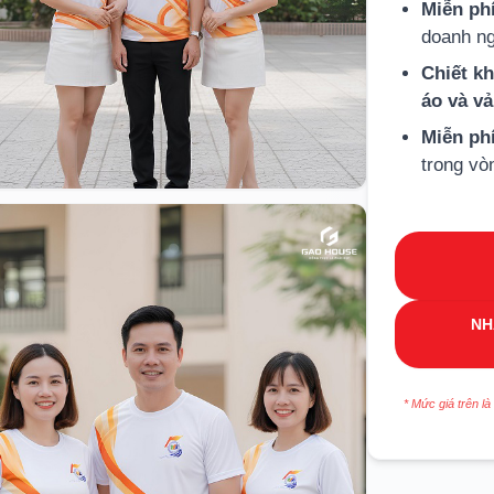
Miễn phí
doanh ng
Chiết k
áo và v
Miễn ph
trong vò
NH
* Mức giá trên là