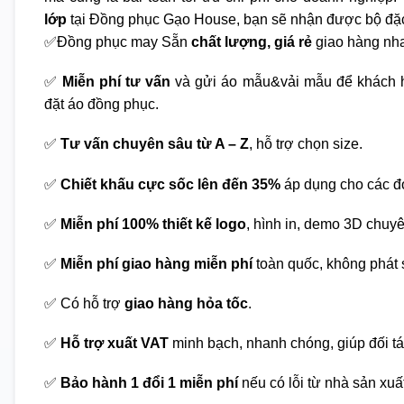
lớp
tại Đồng phục Gạo House, bạn sẽ nhận được bộ đặc
✅Đồng phục may Sẵn
chất lượng, giá rẻ
giao hàng nha
✅
Miễn phí tư vấn
và gửi áo mẫu&vải mẫu để khách h
đặt áo đồng phục.
✅
Tư vấn chuyên sâu từ A – Z
, hỗ trợ chọn size.
✅
Chiết khấu cực sốc lên đến 35%
áp dụng cho các đ
✅
Miễn phí 100% thiết kế logo
, hình in, demo 3D chuy
✅
Miễn phí giao hàng miễn phí
toàn quốc, không phát s
✅ Có hỗ trợ
giao hàng hỏa tốc
.
✅
Hỗ trợ xuất VAT
minh bạch, nhanh chóng, giúp đối tá
✅
Bảo hành 1 đổi 1 miễn phí
nếu có lỗi từ nhà sản xuấ