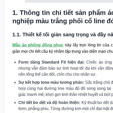
1. Thông tin chi tiết sản phẩm
nghiệp màu trắng phối cổ line đ
1.1. Thiết kế tối giản sang trọng và đầy 
Mẫu áo phông đồng phục
này lấy trọn lòng tin của 
giản mọi chi tiết cầu kỳ nhằm tập trung vào diện mạo ch
Form dáng Standard Fit hiện đại:
Chiếc áo ứng 
nhưng vẫn đảm bảo sự linh hoạt tối đa khi vận độn
nên tổng thể cân đối, chỉn chu cho nhân sự.
Sự kết hợp tone màu tương phản:
Sắc trắng chủ đ
hợp cùng hai đường line màu đỏ đô song song tại cổ
giác mạnh mẽ, khơi gợi tinh thần nhiệt huyết và bứt
Chi tiết bo dệt và độ hoàn thiện:
Kỹ thuật bo dệt 
form, phẳng phiu. Từng đường kim mũi chỉ đạt mật độ