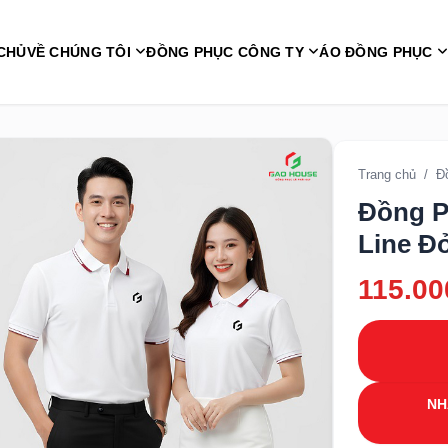
CHỦ
VỀ CHÚNG TÔI
ĐỒNG PHỤC CÔNG TY
ÁO ĐỒNG PHỤC
Trang chủ
/
Đ
Đồng P
Line Đ
115.00
NH