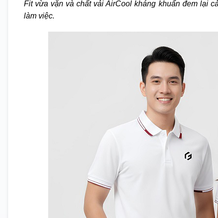
Fit vừa vặn và chất vải AirCool kháng khuẩn đem lại cả
làm việc.