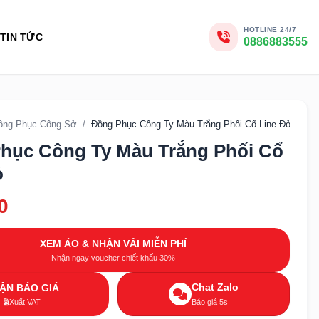
HOTLINE 24/7
TIN TỨC
0886883555
ồng Phục Công Sở
/
Đồng Phục Công Ty Màu Trắng Phối Cổ Line Đỏ
hục Công Ty Màu Trắng Phối Cổ
ỏ
0
XEM ÁO & NHẬN VẢI MIỄN PHÍ
Nhận ngay voucher chiết khấu 30%
Chat Zalo
ẬN BÁO GIÁ
Xuất VAT
Báo giá 5s