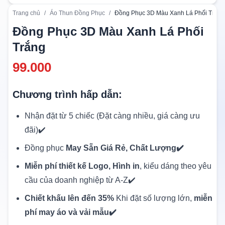
Trang chủ
/
Áo Thun Đồng Phục
/
Đồng Phục 3D Màu Xanh Lá Phối Trắng
Đồng Phục 3D Màu Xanh Lá Phối
Trắng
99.000
Chương trình hấp dẫn:
Nhận đặt từ 5 chiếc (Đặt càng nhiều, giá càng ưu
đãi)✔️
Đồng phục
May Sẵn Giá Rẻ, Chất Lượng✔️
Miễn phí thiết kế Logo, Hình in
, kiểu dáng theo yêu
cầu của doanh nghiệp từ A-Z✔️
Chiết khấu lên đến 35%
Khi đặt số lượng lớn,
miễn
phí may áo và vải mẫu✔️