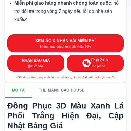
Miễn phí giao hàng nhanh chóng toàn quốc
, hỗ
trợ đổi trả trong vòng 7 ngày nếu lỗi do nhà sản
xuất✔️
XEM ÁO & NHẬN VẢI MIỄN PHÍ
Nhận ngay voucher chiết khấu 30%
Chat Zalo
NHẬN BÁO GIÁ
Báo giá 5s
Xuất VAT
* Giá tham khảo, tùy chất liệu và số lượng. Inbox Zalo để nhận giá ưu đãi.
MÔ TẢ
THẾ MẠNH GẠO HOUSE
Đồng Phục 3D Màu Xanh Lá
Phối Trắng Hiện Đại, Cập
Nhật Bảng Giá