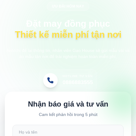
ƯU ĐÃI HÔM NAY
Đặt may đồng phục
Thiết kế miễn phí tận nơi
Anh/chị để lại thông tin, nhân viên Gạo House sẽ gửi mẫu vải và
áo mẫu tận nơi để trải nghiệm hoàn toàn miễn phí.
HOTLINE TƯ VẤN
0886883555
Nhận báo giá và tư vấn
Cam kết phản hồi trong 5 phút