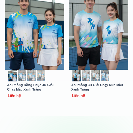
Áo Phông Đồng Phục 3D Giải
Áo Phông 3D Giải Chạy Run Màu
Chạy Màu Xanh Trắng
Xanh Trắng
Liên hệ
Liên hệ