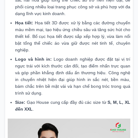
sắc hài hòa giúp tổng thể chiếc áo trở nên hiện đại, dễ
phối cùng nhiều loại trang phục công sở và phù hợp với đa
dạng lĩnh vực kinh doanh.
Họa tiết:
Họa tiết 3D được xử lý bằng các đường chuyển
màu mềm mại, tạo hiệu ứng chiều sâu và tăng sức hút cho
thiết kế. Bố cục họa tiết được sắp xếp hợp lý, vừa làm nổi
bật tổng thể chiếc áo vừa giữ được nét tinh tế, chuyên
nghiệp.
Logo và hình in:
Logo doanh nghiệp được đặt tại vị trí
ngực trái với kích thước cân đối, tạo điểm nhấn trực quan
và góp phần khẳng định dấu ấn thương hiệu. Công nghệ
in chuyển nhiệt hiện đại giúp hình in sắc nét, bền màu,
bám chắc trên bề mặt vải và hạn chế bong tróc trong quá
trình sử dụng.
Size:
Gạo House cung cấp đầy đủ các size từ
S, M, L, XL
đến XXL
.