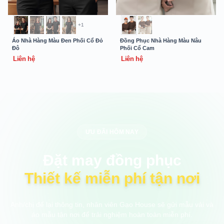
+1
Áo Nhà Hàng Màu Đen Phối Cổ Đỏ
Đồng Phục Nhà Hàng Màu Nâu
Đô
Phối Cổ Cam
Liên hệ
Liên hệ
ƯU ĐÃI HÔM NAY
Đặt may đồng phục
Thiết kế miễn phí tận nơi
Anh/chị để lại thông tin, nhân viên Gạo House sẽ gửi mẫu vải và
áo mẫu tận nơi để trải nghiệm hoàn toàn miễn phí.