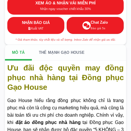
XEM ÁO & NHẬN VẢI MIỄN PHÍ
Nhận ngay voucher chiết khấu 30%
Chat Zalo
NHẬN BÁO GIÁ
Báo giá 5s
Xuất VAT
* Giá tham khảo, tùy chất liệu và số lượng. Inbox Zalo để nhận giá ưu đãi.
MÔ TẢ
THẾ MẠNH GẠO HOUSE
Ưu đãi độc quyền may đồng
phục nhà hàng tại Đồng phục
Gạo House
Gạo House hiểu rằng đồng phục không chỉ là trang
phục mà còn là công cụ marketing hiệu quả, mà cũng là
bài toán tối ưu chi phí cho doanh nghiệp. Chính vì vậy,
khi
đặt áo đồng phục nhà hàng
tại Đồng phục Gạo
House, bạn sẽ nhận được bộ đặc quyền “5 KHÔNG – 3