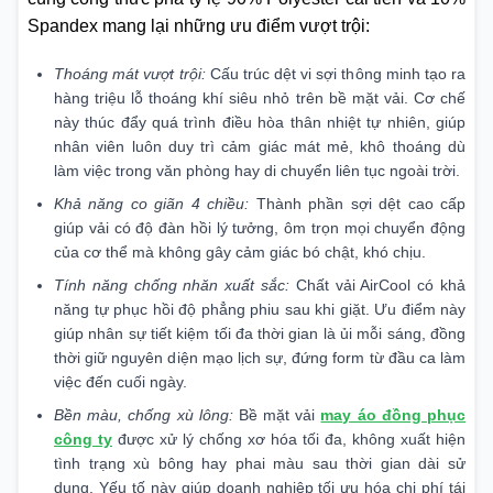
Spandex mang lại những ưu điểm vượt trội:
Thoáng mát vượt trội:
Cấu trúc dệt vi sợi thông minh tạo ra
hàng triệu lỗ thoáng khí siêu nhỏ trên bề mặt vải. Cơ chế
này thúc đẩy quá trình điều hòa thân nhiệt tự nhiên, giúp
nhân viên luôn duy trì cảm giác mát mẻ, khô thoáng dù
làm việc trong văn phòng hay di chuyển liên tục ngoài trời.
Khả năng co giãn 4 chiều:
Thành phần sợi dệt cao cấp
giúp vải có độ đàn hồi lý tưởng, ôm trọn mọi chuyển động
của cơ thể mà không gây cảm giác bó chật, khó chịu.
Tính năng chống nhăn xuất sắc:
Chất vải AirCool có khả
năng tự phục hồi độ phẳng phiu sau khi giặt. Ưu điểm này
giúp nhân sự tiết kiệm tối đa thời gian là ủi mỗi sáng, đồng
thời giữ nguyên diện mạo lịch sự, đứng form từ đầu ca làm
việc đến cuối ngày.
Bền màu, chống xù lông:
Bề mặt vải
may áo đồng phục
công ty
được xử lý chống xơ hóa tối đa, không xuất hiện
tình trạng xù bông hay phai màu sau thời gian dài sử
dụng. Yếu tố này giúp doanh nghiệp tối ưu hóa chi phí tái