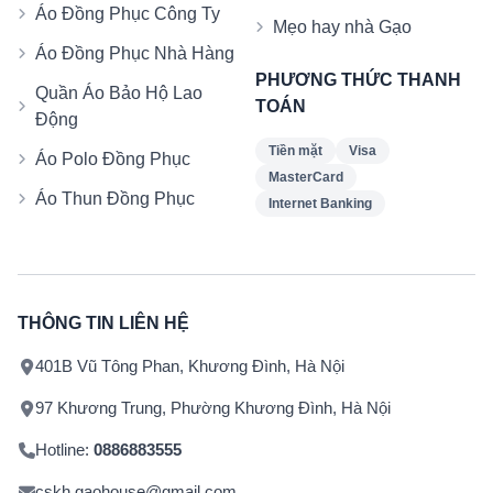
Áo Đồng Phục Công Ty
Mẹo hay nhà Gạo
Áo Đồng Phục Nhà Hàng
PHƯƠNG THỨC THANH
Quần Áo Bảo Hộ Lao
TOÁN
Động
Tiền mặt
Visa
Áo Polo Đồng Phục
MasterCard
Áo Thun Đồng Phục
Internet Banking
THÔNG TIN LIÊN HỆ
401B Vũ Tông Phan, Khương Đình, Hà Nội
97 Khương Trung, Phường Khương Đình, Hà Nội
Hotline:
0886883555
cskh.gaohouse@gmail.com