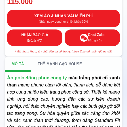
115.000
XEM ÁO & NHẬN VẢI MIỄN PHÍ
Nhận ngay voucher chiết khấu 30%
Chat Zalo
NHẬN BÁO GIÁ
Báo giá 5s
Xuất VAT
* Giá tham khảo, tùy chất liệu và số lượng. Inbox Zalo để nhận giá ưu đãi.
MÔ TẢ
THẾ MẠNH GẠO HOUSE
Áo polo đồng phục công ty
màu trắng phối cổ xanh
than
mang phong cách tối giản, thanh lịch, dễ dàng kết
hợp cùng nhiều kiểu trang phục công sở. Thiết kế mang
tính ứng dụng cao, hướng đến các sự kiện doanh
nghiệp, hội thảo chuyên nghiệp hay các buổi gặp gỡ đối
tác trang trọng. Sự hòa quyện giữa sắc trắng tinh khôi
và sắc xanh than thời thượng, form dáng Standard Fit