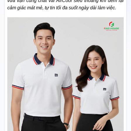
vừa vặn cùng chất vải AirCool siêu thoáng khí đem lại
cảm giác mát mẻ, tự tin tối đa suốt ngày dài làm việc.