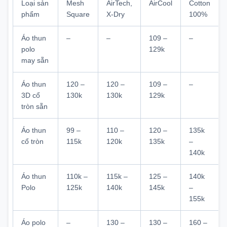
Loại sản
Mesh
AirTech,
AirCool
Cotton
phẩm
Square
X-Dry
100%
Áo thun
–
–
109 –
–
polo
129k
may sẵn
Áo thun
120 –
120 –
109 –
–
3D cổ
130k
130k
129k
tròn sẵn
Áo thun
99 –
110 –
120 –
135k
cổ tròn
115k
120k
135k
–
140k
Áo thun
110k –
115k –
125 –
140k
Polo
125k
140k
145k
–
155k
Áo polo
–
130 –
130 –
160 –