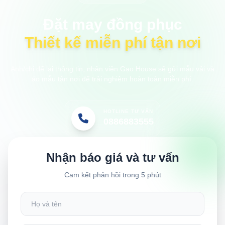
Đặt may đồng phục
Thiết kế miễn phí tận nơi
Anh/chị để lại thông tin, nhân viên Gạo House sẽ gửi mẫu vải và
áo mẫu tận nơi để trải nghiệm hoàn toàn miễn phí.
HOTLINE TƯ VẤN
0886883555
Nhận báo giá và tư vấn
Cam kết phản hồi trong 5 phút