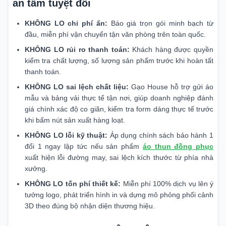
an tâm tuyệt đối
KHÔNG LO chi phí ẩn:
Báo giá trọn gói minh bạch từ
đầu, miễn phí vận chuyển tận văn phòng trên toàn quốc.
KHÔNG LO rủi ro thanh toán:
Khách hàng được quyền
kiểm tra chất lượng, số lượng sản phẩm trước khi hoàn tất
thanh toán.
KHÔNG LO sai lệch chất liệu:
Gạo House hỗ trợ gửi áo
mẫu và bảng vải thực tế tận nơi, giúp doanh nghiệp đánh
giá chính xác độ co giãn, kiểm tra form dáng thực tế trước
khi bấm nút sản xuất hàng loạt.
KHÔNG LO lỗi kỹ thuật:
Áp dụng chính sách bảo hành 1
đổi 1 ngay lập tức nếu sản phẩm
áo thun đồng phục
xuất hiện lỗi đường may, sai lệch kích thước từ phía nhà
xưởng.
KHÔNG LO tốn phí thiết kế:
Miễn phí 100% dịch vụ lên ý
tưởng logo, phát triển hình in và dựng mô phỏng phối cảnh
3D theo đúng bộ nhận diện thương hiệu.