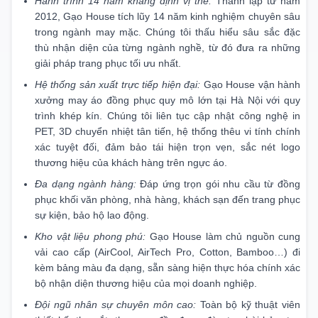
Hành trình 14 năm khẳng định vị thế:
Thành lập từ năm
2012, Gạo House tích lũy 14 năm kinh nghiệm chuyên sâu
trong ngành may mặc. Chúng tôi thấu hiểu sâu sắc đặc
thù nhận diện của từng ngành nghề, từ đó đưa ra những
giải pháp trang phục tối ưu nhất.
Hệ thống sản xuất trực tiếp hiện đại:
Gạo House vận hành
xưởng may áo đồng phục quy mô lớn tại Hà Nội với quy
trình khép kín. Chúng tôi liên tục cập nhật công nghệ in
PET, 3D chuyển nhiệt tân tiến, hệ thống thêu vi tính chính
xác tuyệt đối, đảm bảo tái hiện trọn vẹn, sắc nét logo
thương hiệu của khách hàng trên ngực áo.
Đa dạng ngành hàng:
Đáp ứng trọn gói nhu cầu từ đồng
phục khối văn phòng, nhà hàng, khách sạn đến trang phục
sự kiện, bảo hộ lao động.
Kho vật liệu phong phú:
Gạo House làm chủ nguồn cung
vải cao cấp (AirCool, AirTech Pro, Cotton, Bamboo…) đi
kèm bảng màu đa dạng, sẵn sàng hiện thực hóa chính xác
bộ nhận diện thương hiệu của mọi doanh nghiệp.
Đội ngũ nhân sự chuyên môn cao:
Toàn bộ kỹ thuật viên