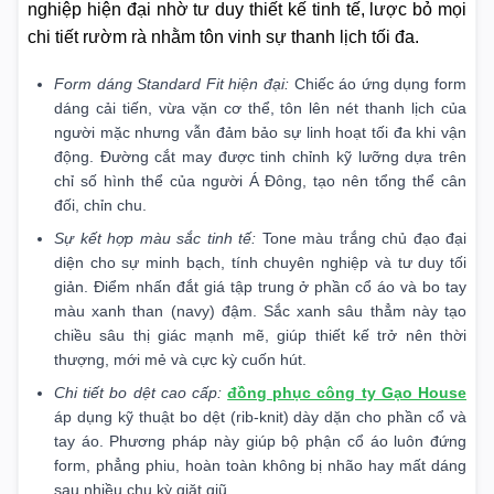
nghiệp hiện đại nhờ tư duy thiết kế tinh tế, lược bỏ mọi
chi tiết rườm rà nhằm tôn vinh sự thanh lịch tối đa.
Form dáng Standard Fit hiện đại:
Chiếc áo ứng dụng form
dáng cải tiến, vừa vặn cơ thể, tôn lên nét thanh lịch của
người mặc nhưng vẫn đảm bảo sự linh hoạt tối đa khi vận
động. Đường cắt may được tinh chỉnh kỹ lưỡng dựa trên
chỉ số hình thể của người Á Đông, tạo nên tổng thể cân
đối, chỉn chu.
Sự kết hợp màu sắc tinh tế:
Tone màu trắng chủ đạo đại
diện cho sự minh bạch, tính chuyên nghiệp và tư duy tối
giản. Điểm nhấn đắt giá tập trung ở phần cổ áo và bo tay
màu xanh than (navy) đậm. Sắc xanh sâu thẳm này tạo
chiều sâu thị giác mạnh mẽ, giúp thiết kế trở nên thời
thượng, mới mẻ và cực kỳ cuốn hút.
Chi tiết bo dệt cao cấp:
đồng phục công ty Gạo House
áp dụng kỹ thuật bo dệt (rib-knit) dày dặn cho phần cổ và
tay áo. Phương pháp này giúp bộ phận cổ áo luôn đứng
form, phẳng phiu, hoàn toàn không bị nhão hay mất dáng
sau nhiều chu kỳ giặt giũ.