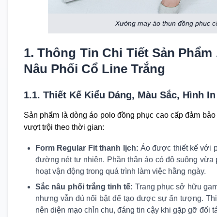
Xưởng may áo thun đồng phuc côn
1. Thông Tin Chi Tiết Sản Phẩ
Nâu Phối Cổ Line Trắng
1.1. Thiết Kế Kiểu Dáng, Màu Sắc, Hình In
Sản phẩm là dòng áo polo đồng phục cao cấp đảm bảo c
vượt trội theo thời gian:
Form Regular Fit thanh lịch:
Áo được thiết kế với 
đường nét tự nhiên. Phần thân áo có độ suông vừa 
hoạt vận động trong quá trình làm việc hằng ngày.
Sắc nâu phối trắng tinh tế:
Trang phục sở hữu gam m
nhưng vẫn đủ nổi bật để tạo được sự ấn tượng. Thiế
nên diện mạo chỉn chu, đáng tin cậy khi gặp gỡ đối t