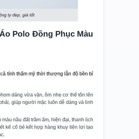
g ty đẹp, giá tốt
m Áo Polo Đồng Phục Màu
ả tính thẩm mỹ thời thượng lẫn độ bền bỉ
phom dáng vừa vặn, ôm nhẹ cơ thể tôn lên
phải, giúp người mặc luôn dễ dàng và linh
àu nâu đất trầm ấm, hiện đại, thanh lịch
t kế cổ bẻ kết hợp hàng khuy tiện lợi tạo
ác.