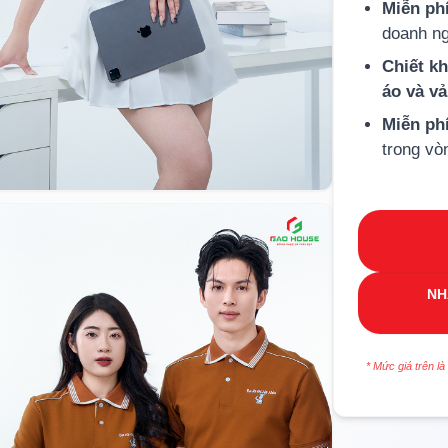
Miễn phí
doanh ng
Chiết k
áo và v
Miễn ph
trong vò
NH
* Mức giá trên là