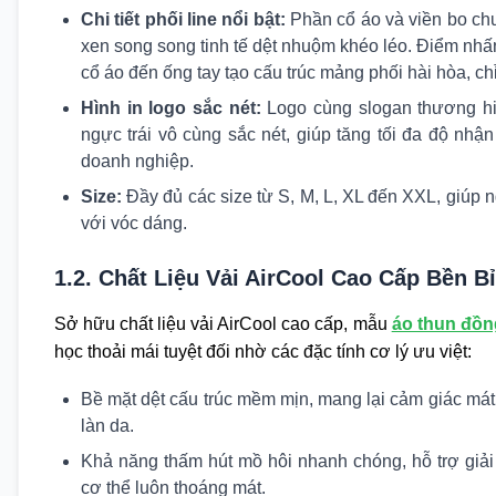
Chi tiết phối line nổi bật:
Phần cổ áo và viền bo chu
xen song song tinh tế dệt nhuộm khéo léo. Điểm nhấn
cổ áo đến ống tay tạo cấu trúc mảng phối hài hòa, ch
Hình in logo sắc nét:
Logo cùng slogan thương hiệ
ngực trái vô cùng sắc nét, giúp tăng tối đa độ nh
doanh nghiệp.
Size:
Đầy đủ các size từ S, M, L, XL đến XXL, giúp
với vóc dáng.
1.2. Chất Liệu Vải AirCool Cao Cấp Bền Bỉ
Sở hữu chất liệu vải AirCool cao cấp, mẫu
áo thun đồn
học thoải mái tuyệt đối nhờ các đặc tính cơ lý ưu việt:
Bề mặt dệt cấu trúc mềm mịn, mang lại cảm giác mát 
làn da.
Khả năng thấm hút mồ hôi nhanh chóng, hỗ trợ giả
cơ thể luôn thoáng mát.