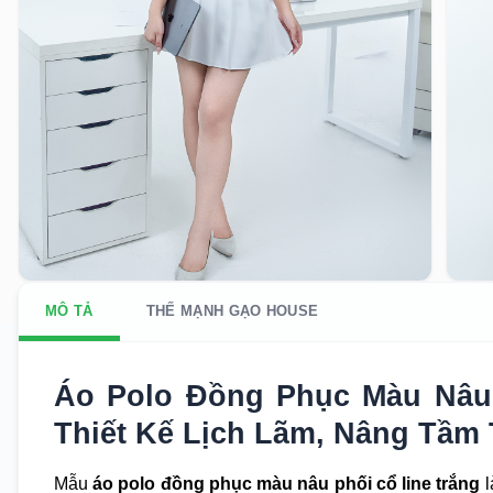
MÔ TẢ
THẾ MẠNH GẠO HOUSE
Áo Polo Đồng Phục Màu Nâu 
Thiết Kế Lịch Lãm, Nâng Tầm
Mẫu
áo polo đồng phục màu nâu phối cổ line trắng
l