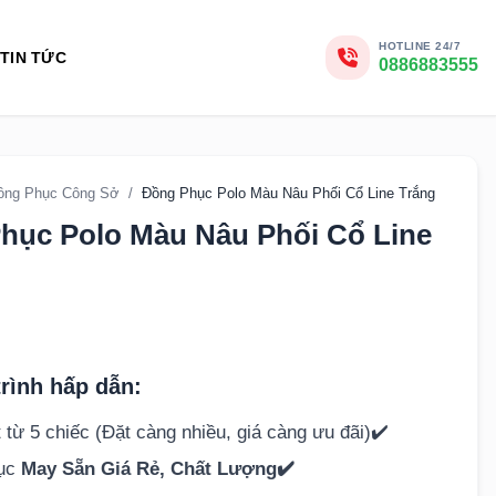
HOTLINE 24/7
TIN TỨC
0886883555
ồng Phục Công Sở
/
Đồng Phục Polo Màu Nâu Phối Cổ Line Trắng
hục Polo Màu Nâu Phối Cổ Line
rình hấp dẫn:
 từ 5 chiếc (Đặt càng nhiều, giá càng ưu đãi)✔️
hục
May Sẵn Giá Rẻ, Chất Lượng✔️