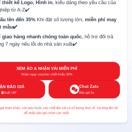
 thiết kế Logo, Hình in
, kiểu dáng theo yêu cầu của
hiệp từ A-Z✔️
hấu lên đến 35%
Khi đặt số lượng lớn,
miễn phí may
ải mẫu✔️
í giao hàng nhanh chóng toàn quốc
, hỗ trợ đổi trả
ng 7 ngày nếu lỗi do nhà sản xuất✔️
XEM ÁO & NHẬN VẢI MIỄN PHÍ
Nhận ngay voucher chiết khấu 30%
Chat Zalo
ẬN BÁO GIÁ
Xuất VAT
Báo giá 5s
 giá tham khảo, còn phụ thuộc vào chất liệu vải và số lượng thực tế. Vui lòng liên hệ
để nhận báo giá chính xác nhất.