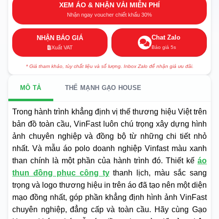
XEM ÁO & NHẬN VẢI MIỄN PHÍ
Nhận ngay voucher chiết khấu 30%
Chat Zalo
NHẬN BÁO GIÁ
Báo giá 5s
Xuất VAT
* Giá tham khảo, tùy chất liệu và số lượng. Inbox Zalo để nhận giá ưu đãi.
MÔ TẢ
THẾ MẠNH GẠO HOUSE
Trong hành trình khẳng định vị thế thương hiệu Việt trên
bản đồ toàn cầu, VinFast luôn chú trọng xây dựng hình
ảnh chuyên nghiệp và đồng bộ từ những chi tiết nhỏ
nhất. Và mẫu áo polo doanh nghiệp Vinfast màu xanh
than chính là một phần của hành trình đó. Thiết kế
áo
thun đồng phục công ty
thanh lịch, màu sắc sang
trọng và logo thương hiệu in trên áo đã tạo nên một diện
mạo đồng nhất, góp phần khẳng định hình ảnh VinFast
chuyên nghiệp, đẳng cấp và toàn cầu. Hãy cùng Gạo