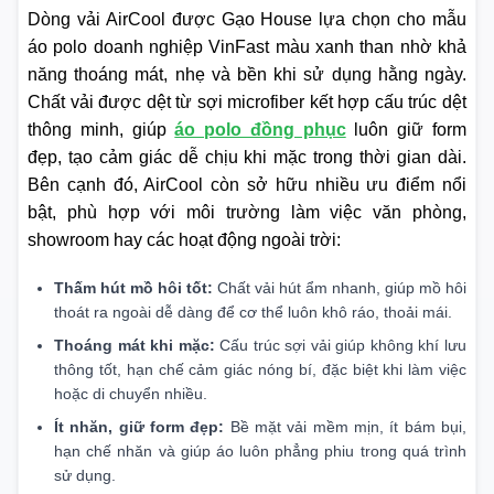
Dòng vải AirCool được Gạo House lựa chọn cho mẫu
áo polo doanh nghiệp VinFast màu xanh than nhờ khả
năng thoáng mát, nhẹ và bền khi sử dụng hằng ngày.
Chất vải được dệt từ sợi microfiber kết hợp cấu trúc dệt
thông minh, giúp
áo polo đồng phục
luôn giữ form
đẹp, tạo cảm giác dễ chịu khi mặc trong thời gian dài.
Bên cạnh đó, AirCool còn sở hữu nhiều ưu điểm nổi
bật, phù hợp với môi trường làm việc văn phòng,
showroom hay các hoạt động ngoài trời:
Thấm hút mồ hôi tốt:
Chất vải hút ẩm nhanh, giúp mồ hôi
thoát ra ngoài dễ dàng để cơ thể luôn khô ráo, thoải mái.
Thoáng mát khi mặc:
Cấu trúc sợi vải giúp không khí lưu
thông tốt, hạn chế cảm giác nóng bí, đặc biệt khi làm việc
hoặc di chuyển nhiều.
Ít nhăn, giữ form đẹp:
Bề mặt vải mềm mịn, ít bám bụi,
hạn chế nhăn và giúp áo luôn phẳng phiu trong quá trình
sử dụng.