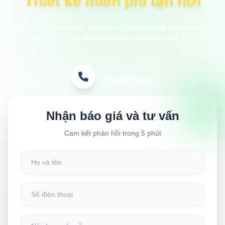
Thiết kế miễn phí tận nơi
Anh/chị để lại thông tin, nhân viên Gạo House sẽ gửi mẫu vải và
áo mẫu tận nơi để trải nghiệm hoàn toàn miễn phí.
HOTLINE TƯ VẤN
0886883555
Nhận báo giá và tư vấn
Cam kết phản hồi trong 5 phút