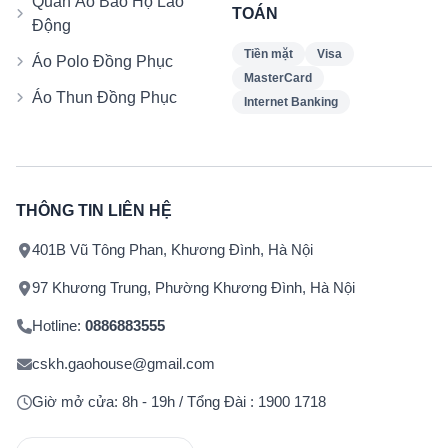
Quần Áo Bảo Hộ Lao
TOÁN
Động
Tiền mặt
Visa
Áo Polo Đồng Phục
MasterCard
Áo Thun Đồng Phục
Internet Banking
THÔNG TIN LIÊN HỆ
401B Vũ Tông Phan, Khương Đình, Hà Nội
97 Khương Trung, Phường Khương Đình, Hà Nội
Hotline:
0886883555
cskh.gaohouse@gmail.com
Giờ mở cửa: 8h - 19h / Tổng Đài : 1900 1718