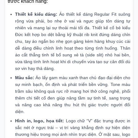
trước khách hàng:
Thiết kế kiểu dáng:
Áo thiết kế dáng Regular Fit suông
rộng vừa phải, bo nhẹ ở vai và ngực giúp tôn dáng tự
nhiên và mang lại sự thoải mái tối đa. Thiết kế cổ bẻ kiểu
Đức kết hợp bo dệt bằng kỹ thuật rib knit đứng dáng chỉn
chu, tay áo ngắn bo nhẹ gọn gàng kèm hàng khuy cúc cài
dễ dàng điều chỉnh linh hoạt theo từng tình huống. Thân
áo cắt thẳng tinh tế bổ sung xẻ tà (side slit) nhỏ hai bên,
vừa tăng tính linh hoạt khi di chuyển vừa tạo sự cân đối dù
sơ vin hay thả dáng.
Màu sắc:
Áo lấy gam màu xanh than chủ đạo đại diện cho
sự minh bạch, ổn định và phát triển bền vững. Tone màu
trầm sâu không quá rực rỡ mang hơi thở công nghệ, phối
thêm chi tiết cổ đen giúp nâng tầm sự tinh tế, sang trọng
và nâng cao khả năng thu hút thị giác trước người đối
diện.
Hình in, logo, họa tiết:
Logo chữ “V” đặc trưng được in
sắc nét ở ngực trái – vị trí vàng khẳng định sự hiện diện
thương hiệu trong mọi ánh nhìn trực diện. Ở mặt sau, logo