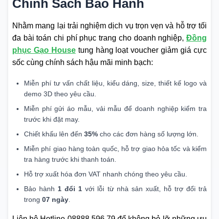
Chính Sách Bảo Hành
Nhằm mang lại trải nghiệm dịch vụ trọn vẹn và hỗ trợ tối
đa bài toán chi phí phục trang cho doanh nghiệp,
Đồng
phục Gạo House
tung hàng loạt voucher giảm giá cực
sốc cùng chính sách hậu mãi minh bạch:
Miễn phí tư vấn chất liệu, kiểu dáng, size, thiết kế logo và
demo 3D theo yêu cầu.
Miễn phí gửi áo mẫu, vải mẫu để doanh nghiệp kiểm tra
trước khi đặt may.
Chiết khấu lên đến
35%
cho các đơn hàng số lượng lớn.
Miễn phí giao hàng toàn quốc, hỗ trợ giao hỏa tốc và kiểm
tra hàng trước khi thanh toán.
Hỗ trợ xuất hóa đơn VAT nhanh chóng theo yêu cầu.
Bảo hành
1 đổi 1
với lỗi từ nhà sản xuất, hỗ trợ đổi trả
trong
07 ngày
.
Liên hệ Hotline 08888.596.79 để không bỏ lỡ những ưu