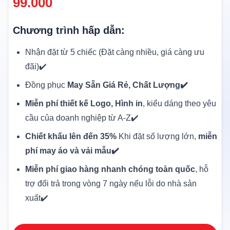
99.000
Chương trình hấp dẫn:
Nhận đặt từ 5 chiếc (Đặt càng nhiều, giá càng ưu
đãi)✔️
Đồng phục
May Sẵn Giá Rẻ, Chất Lượng✔️
Miễn phí thiết kế Logo, Hình in
, kiểu dáng theo yêu
cầu của doanh nghiệp từ A-Z✔️
Chiết khấu lên đến 35%
Khi đặt số lượng lớn,
miễn
phí may áo và vải mẫu✔️
Miễn phí giao hàng nhanh chóng toàn quốc
, hỗ
trợ đổi trả trong vòng 7 ngày nếu lỗi do nhà sản
xuất✔️