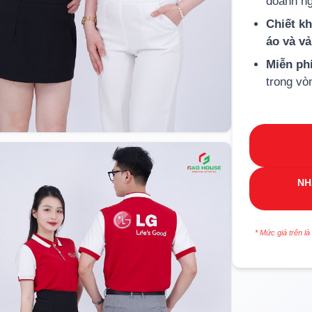
doanh ng
Chiết k
áo và v
Miễn ph
trong vò
NH
* Mức giá trên là