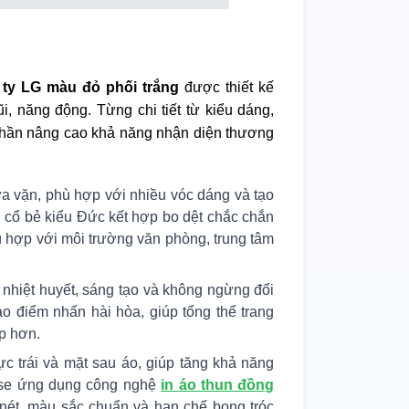
 ty LG màu đỏ phối trắng
được thiết kế
 năng động. Từng chi tiết từ kiểu dáng,
phần nâng cao khả năng nhận diện thương
a vặn, phù hợp với nhiều vóc dáng và tạo
n cổ bẻ kiểu Đức kết hợp bo dệt chắc chắn
ù hợp với môi trường văn phòng, trung tâm
 nhiệt huyết, sáng tạo và không ngừng đổi
ạo điểm nhấn hài hòa, giúp tổng thể trang
p hơn.
c trái và mặt sau áo, giúp tăng khả năng
use ứng dụng công nghệ
in áo thun đồng
 nét, màu sắc chuẩn và hạn chế bong tróc