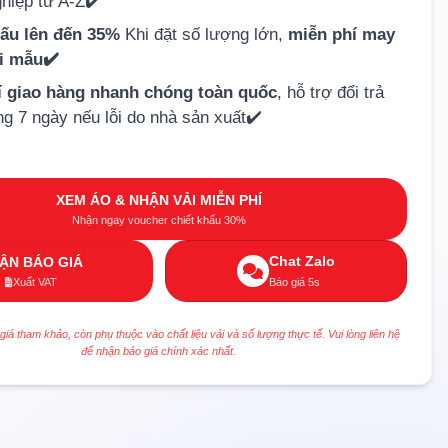
hiệp từ A-Z✔️
hấu lên đến 35%
Khi đặt số lượng lớn,
miễn phí may
ải mẫu✔️
í giao hàng nhanh chóng toàn quốc
, hỗ trợ đổi trả
ng 7 ngày nếu lỗi do nhà sản xuất✔️
XEM ÁO & NHẬN VẢI MIỄN PHÍ
Nhận ngay voucher chiết khấu 30%
Chat Zalo
ẬN BÁO GIÁ
Xuất VAT
Báo giá 5s
 giá tham khảo, còn phụ thuộc vào chất liệu vải và số lượng thực tế. Vui lòng liên hệ
để nhận báo giá chính xác nhất.