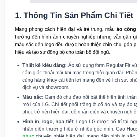
1. Thông Tin Sản Phẩm Chi Tiết
Mang phong cách hiện đại và trẻ trung, mẫu
áo công
hướng đến hình ảnh chuyên nghiệp nhưng vẫn gần gũi,
màu sắc đến logo đều được hoàn thiện chỉn chu, góp 
hiệu và tạo sự đồng bộ cho toàn bộ đội ngũ.
Thiết kế kiểu dáng:
Áo sử dụng form Regular Fit vừ
cảm giác thoải mái khi mặc trong thời gian dài. Phầ
cùng hàng khuy cài tiện lợi mang đến vẻ lịch sự, ph
dịch vụ và showroom.
Màu sắc:
Gam đỏ chủ đạo nổi bật thể hiện tinh thần
mới của LG. Chi tiết phối trắng ở cổ áo và tay áo t
phục trở nên hiện đại, dễ nhận diện và chuyên nghiệ
Hình in, logo, họa tiết:
Logo LG được bố trí tại ngự
nhận diện thương hiệu ở nhiều góc nhìn. Gạo Ho
phục
chuyển nhiệt hiện đại, mang đến hình in sắc