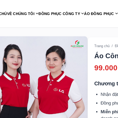
CHỦ
VỀ CHÚNG TÔI
ĐỒNG PHỤC CÔNG TY
ÁO ĐỒNG PHỤC
Trang chủ
/
Đ
Áo Côn
99.000
Chương t
Nhận đặt
Đồng p
Miễn phí