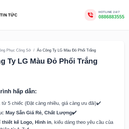
HOTLINE 24/7
TIN TỨC
0886883555
ồng Phục Công Sở
/
Áo Công Ty LG Màu Đỏ Phối Trắng
g Ty LG Màu Đỏ Phối Trắng
rình hấp dẫn:
 từ 5 chiếc (Đặt càng nhiều, giá càng ưu đãi)✔️
hục
May Sẵn Giá Rẻ, Chất Lượng✔️
 thiết kế Logo, Hình in
, kiểu dáng theo yêu cầu của