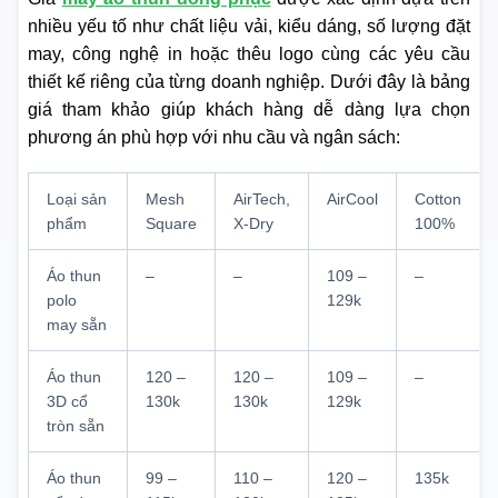
nhiều yếu tố như chất liệu vải, kiểu dáng, số lượng đặt
may, công nghệ in hoặc thêu logo cùng các yêu cầu
thiết kế riêng của từng doanh nghiệp. Dưới đây là bảng
giá tham khảo giúp khách hàng dễ dàng lựa chọn
phương án phù hợp với nhu cầu và ngân sách:
Loại sản
Mesh
AirTech,
AirCool
Cotton
phẩm
Square
X-Dry
100%
Áo thun
–
–
109 –
–
polo
129k
may sẵn
Áo thun
120 –
120 –
109 –
–
3D cổ
130k
130k
129k
tròn sẵn
Áo thun
99 –
110 –
120 –
135k