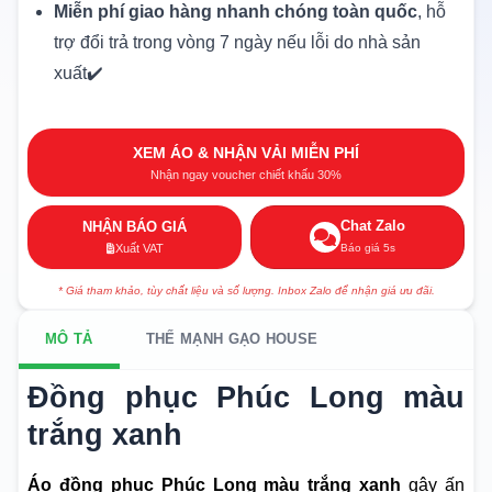
Miễn phí giao hàng nhanh chóng toàn quốc
, hỗ
trợ đổi trả trong vòng 7 ngày nếu lỗi do nhà sản
xuất✔️
XEM ÁO & NHẬN VẢI MIỄN PHÍ
Nhận ngay voucher chiết khấu 30%
Chat Zalo
NHẬN BÁO GIÁ
Báo giá 5s
Xuất VAT
* Giá tham khảo, tùy chất liệu và số lượng. Inbox Zalo để nhận giá ưu đãi.
MÔ TẢ
THẾ MẠNH GẠO HOUSE
Đồng phục Phúc Long màu
trắng xanh
Áo đồng phục Phúc Long màu trắng xanh
gây ấn