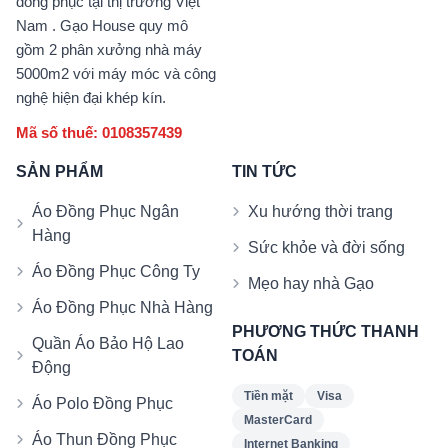
đồng phục tại thị trường Việt
Nam . Gạo House quy mô
gồm 2 phân xưởng nhà máy
5000m2 với máy móc và công
nghệ hiện đại khép kín.
Mã số thuế: 0108357439
SẢN PHẨM
TIN TỨC
Áo Đồng Phục Ngân
Xu hướng thời trang
Hàng
Sức khỏe và đời sống
Áo Đồng Phục Công Ty
Mẹo hay nhà Gạo
Áo Đồng Phục Nhà Hàng
PHƯƠNG THỨC THANH
Quần Áo Bảo Hộ Lao
TOÁN
Động
Tiền mặt
Visa
Áo Polo Đồng Phục
MasterCard
Áo Thun Đồng Phục
Internet Banking