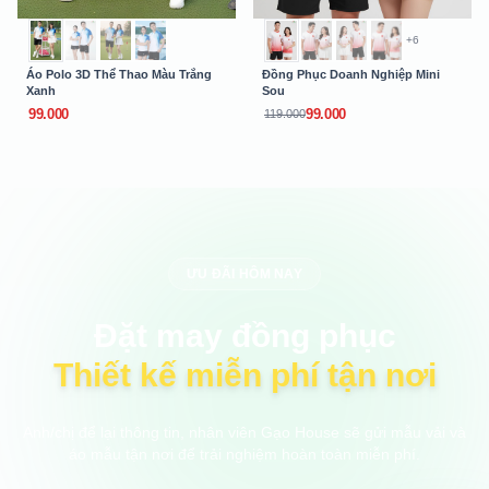
+6
Áo Polo 3D Thể Thao Màu Trắng
Đồng Phục Doanh Nghiệp Mini
Xanh
Sou
99.000
99.000
119.000
ƯU ĐÃI HÔM NAY
Đặt may đồng phục
Thiết kế miễn phí tận nơi
Anh/chị để lại thông tin, nhân viên Gạo House sẽ gửi mẫu vải và
áo mẫu tận nơi để trải nghiệm hoàn toàn miễn phí.