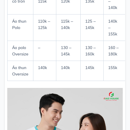
cổ tròn
115k
120k
135k
–
140k
Áo thun
110k –
115k –
125 –
140k
Polo
125k
140k
145k
–
155k
Áo polo
–
130 –
130 –
160 –
Oversize
145k
160k
180k
Áo thun
140k
140k
145k
155k
Oversize