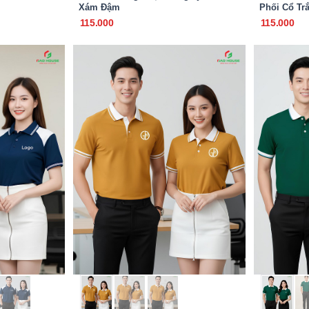
Xám Đậm
Phối Cổ Tr
115.000
115.000