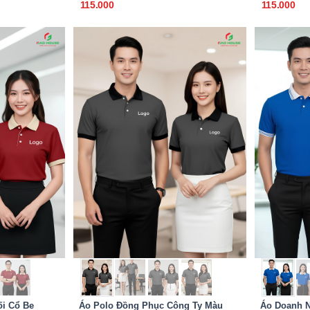
115.000
115.000
i Cổ Be
Áo Polo Đồng Phục Công Ty Màu
Áo Doanh 