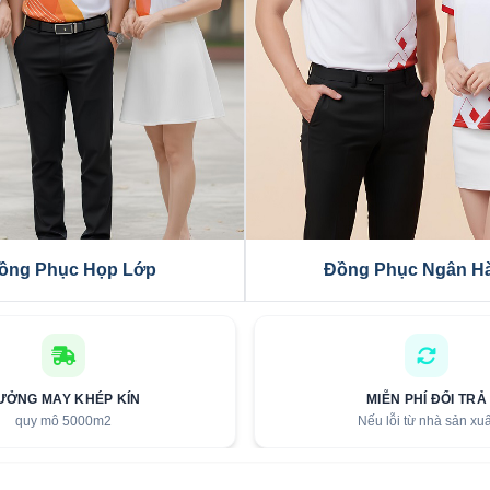
hóm Teambuilding
Áo Thun Đồng Phục
ƯỞNG MAY KHÉP KÍN
MIỄN PHÍ ĐỔI TRẢ
quy mô 5000m2
Nếu lỗi từ nhà sản xuấ