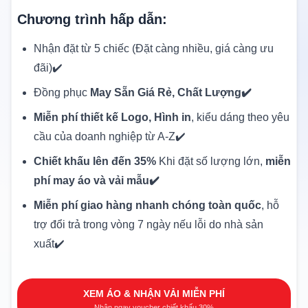
Chương trình hấp dẫn:
Nhận đặt từ 5 chiếc (Đặt càng nhiều, giá càng ưu
đãi)✔️
Đồng phục
May Sẵn Giá Rẻ, Chất Lượng✔️
Miễn phí thiết kế Logo, Hình in
, kiểu dáng theo yêu
cầu của doanh nghiệp từ A-Z✔️
Chiết khấu lên đến 35%
Khi đặt số lượng lớn,
miễn
phí may áo và vải mẫu✔️
Miễn phí giao hàng nhanh chóng toàn quốc
, hỗ
trợ đổi trả trong vòng 7 ngày nếu lỗi do nhà sản
xuất✔️
XEM ÁO & NHẬN VẢI MIỄN PHÍ
Nhận ngay voucher chiết khấu 30%