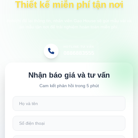
Thiết kế miễn phí tận nơi
Anh/chị để lại thông tin, nhân viên Gạo House sẽ gửi mẫu vải và
áo mẫu tận nơi để trải nghiệm hoàn toàn miễn phí.
HOTLINE TƯ VẤN
0886883555
Nhận báo giá và tư vấn
Cam kết phản hồi trong 5 phút