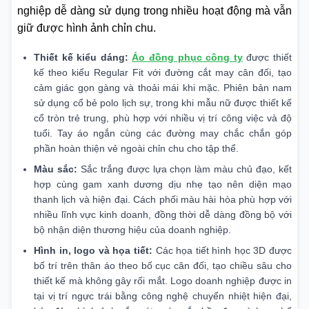
nghiệp dễ dàng sử dụng trong nhiều hoạt động mà vẫn
giữ được hình ảnh chỉn chu.
Thiết kế kiểu dáng:
Áo đồng phục công ty
được thiết
kế theo kiểu Regular Fit với đường cắt may cân đối, tạo
cảm giác gọn gàng và thoải mái khi mặc. Phiên bản nam
sử dụng cổ bẻ polo lịch sự, trong khi mẫu nữ được thiết kế
cổ tròn trẻ trung, phù hợp với nhiều vị trí công việc và độ
tuổi. Tay áo ngắn cùng các đường may chắc chắn góp
phần hoàn thiện vẻ ngoài chỉn chu cho tập thể.
Màu sắc:
Sắc trắng được lựa chọn làm màu chủ đạo, kết
hợp cùng gam xanh dương dịu nhẹ tạo nên diện mạo
thanh lịch và hiện đại. Cách phối màu hài hòa phù hợp với
nhiều lĩnh vực kinh doanh, đồng thời dễ dàng đồng bộ với
bộ nhận diện thương hiệu của doanh nghiệp.
Hình in, logo và họa tiết:
Các họa tiết hình học 3D được
bố trí trên thân áo theo bố cục cân đối, tạo chiều sâu cho
thiết kế mà không gây rối mắt. Logo doanh nghiệp được in
tại vị trí ngực trái bằng công nghệ chuyển nhiệt hiện đại,