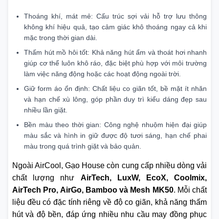
Thoáng khí, mát mẻ: Cấu trúc sợi vải hỗ trợ lưu thông
không khí hiệu quả, tạo cảm giác khô thoáng ngay cả khi
mặc trong thời gian dài.
Thấm hút mồ hôi tốt: Khả năng hút ẩm và thoát hơi nhanh
giúp cơ thể luôn khô ráo, đặc biệt phù hợp với môi trường
làm việc năng động hoặc các hoạt động ngoài trời.
Giữ form áo ổn định: Chất liệu co giãn tốt, bề mặt ít nhăn
và hạn chế xù lông, góp phần duy trì kiểu dáng đẹp sau
nhiều lần giặt.
Bền màu theo thời gian: Công nghệ nhuộm hiện đại giúp
màu sắc và hình in giữ được độ tươi sáng, hạn chế phai
màu trong quá trình giặt và bảo quản.
Ngoài AirCool, Gạo House còn cung cấp nhiều dòng vải
chất lượng như
AirTech, LuxW, EcoX, Coolmix,
AirTech Pro, AirGo, Bamboo và Mesh MK50
. Mỗi chất
liệu đều có đặc tính riêng về độ co giãn, khả năng thấm
hút và độ bền, đáp ứng nhiều nhu cầu may đồng phục