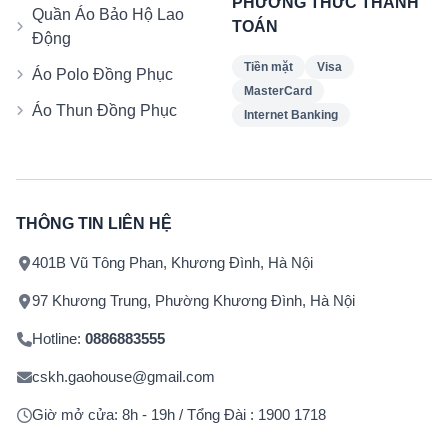
PHƯƠNG THỨC THANH
Quần Áo Bảo Hộ Lao
TOÁN
Động
Tiền mặt
Visa
Áo Polo Đồng Phục
MasterCard
Áo Thun Đồng Phục
Internet Banking
THÔNG TIN LIÊN HỆ
401B Vũ Tông Phan, Khương Đình, Hà Nội
97 Khương Trung, Phường Khương Đình, Hà Nội
Hotline:
0886883555
cskh.gaohouse@gmail.com
Giờ mở cửa: 8h - 19h / Tổng Đài : 1900 1718