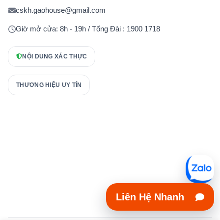
cskh.gaohouse@gmail.com
Giờ mở cửa: 8h - 19h / Tổng Đài : 1900 1718
NỘI DUNG XÁC THỰC
THƯƠNG HIỆU UY TÍN
Liên Hệ Nhanh