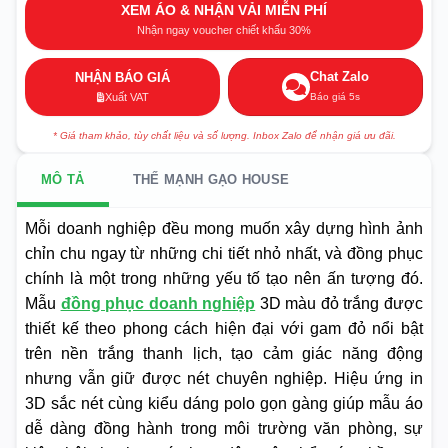
XEM ÁO & NHẬN VẢI MIỄN PHÍ
Nhận ngay voucher chiết khấu 30%
Chat Zalo
NHẬN BÁO GIÁ
Báo giá 5s
Xuất VAT
* Giá tham khảo, tùy chất liệu và số lượng. Inbox Zalo để nhận giá ưu đãi.
MÔ TẢ
THẾ MẠNH GẠO HOUSE
Mỗi doanh nghiệp đều mong muốn xây dựng hình ảnh
chỉn chu ngay từ những chi tiết nhỏ nhất, và đồng phục
chính là một trong những yếu tố tạo nên ấn tượng đó.
Mẫu
đồng phục doanh nghiệp
3D màu đỏ trắng được
thiết kế theo phong cách hiện đại với gam đỏ nổi bật
trên nền trắng thanh lịch, tạo cảm giác năng động
nhưng vẫn giữ được nét chuyên nghiệp. Hiệu ứng in
3D sắc nét cùng kiểu dáng polo gọn gàng giúp mẫu áo
dễ dàng đồng hành trong môi trường văn phòng, sự