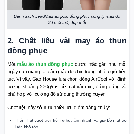
Danh sách LeadMẫu áo polo đồng phục công ty màu đỏ
3d mới mẻ, đẹp mắt
2. Chất liêu vải may áo thun
đồng phục
Một
mẫu áo thun đồng phục
được mặc gần như mỗi
ngày cần mang lại cảm giác dễ chịu trong nhiều giờ liên
tục. Vì vậy, Gạo House lựa chọn dòng AirCool với định
lượng khoảng 230g/m², bề mặt vải mịn, đứng dáng và
phù hợp với cường độ sử dụng thường xuyên.
Chất liệu này sở hữu nhiều ưu điểm đáng chú ý:
Thấm hút vượt trội, hỗ trợ hút ẩm nhanh và giữ bề mặt áo
luôn khô ráo.