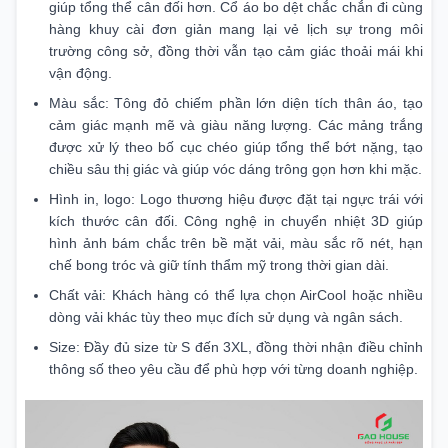
giúp tổng thể cân đối hơn. Cổ áo bo dệt chắc chắn đi cùng
hàng khuy cài đơn giản mang lại vẻ lịch sự trong môi
trường công sở, đồng thời vẫn tạo cảm giác thoải mái khi
vận động.
Màu sắc: Tông đỏ chiếm phần lớn diện tích thân áo, tạo
cảm giác mạnh mẽ và giàu năng lượng. Các mảng trắng
được xử lý theo bố cục chéo giúp tổng thể bớt nặng, tạo
chiều sâu thị giác và giúp vóc dáng trông gọn hơn khi mặc.
Hình in, logo: Logo thương hiệu được đặt tại ngực trái với
kích thước cân đối. Công nghệ in chuyển nhiệt 3D giúp
hình ảnh bám chắc trên bề mặt vải, màu sắc rõ nét, hạn
chế bong tróc và giữ tính thẩm mỹ trong thời gian dài.
Chất vải: Khách hàng có thể lựa chọn AirCool hoặc nhiều
dòng vải khác tùy theo mục đích sử dụng và ngân sách.
Size: Đầy đủ size từ S đến 3XL, đồng thời nhận điều chỉnh
thông số theo yêu cầu để phù hợp với từng doanh nghiệp.