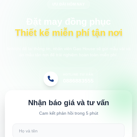
ƯU ĐÃI HÔM NAY
Đặt may đồng phục
Thiết kế miễn phí tận nơi
Anh/chị để lại thông tin, nhân viên Gạo House sẽ gửi mẫu vải và
áo mẫu tận nơi để trải nghiệm hoàn toàn miễn phí.
HOTLINE TƯ VẤN
0886883555
Nhận báo giá và tư vấn
Cam kết phản hồi trong 5 phút