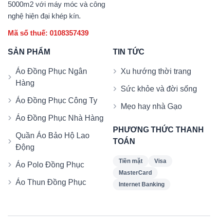
5000m2 với máy móc và công
nghệ hiện đại khép kín.
Mã số thuế: 0108357439
SẢN PHẨM
TIN TỨC
Áo Đồng Phục Ngân
Xu hướng thời trang
Hàng
Sức khỏe và đời sống
Áo Đồng Phục Công Ty
Mẹo hay nhà Gạo
Áo Đồng Phục Nhà Hàng
PHƯƠNG THỨC THANH
Quần Áo Bảo Hộ Lao
TOÁN
Động
Tiền mặt
Visa
Áo Polo Đồng Phục
MasterCard
Áo Thun Đồng Phục
Internet Banking