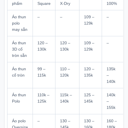
phẩm
Square
X-Dry
100%
Áo thun
–
–
109 –
–
polo
129k
may sẵn
Áo thun
120 –
120 –
109 –
–
3D cổ
130k
130k
129k
tròn sẵn
Áo thun
99 –
110 –
120 –
135k
cổ tròn
115k
120k
135k
–
140k
Áo thun
110k –
115k –
125 –
140k
Polo
125k
140k
145k
–
155k
Áo polo
–
130 –
130 –
160 –
Oversize
145k
160k
180k