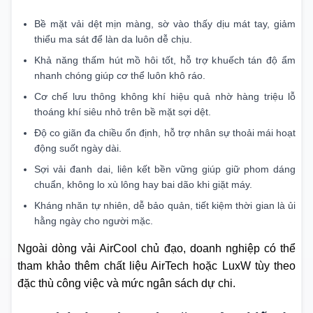
Bề mặt vải dệt mịn màng, sờ vào thấy dịu mát tay, giảm
thiểu ma sát để làn da luôn dễ chịu.
Khả năng thấm hút mồ hôi tốt, hỗ trợ khuếch tán độ ẩm
nhanh chóng giúp cơ thể luôn khô ráo.
Cơ chế lưu thông không khí hiệu quả nhờ hàng triệu lỗ
thoáng khí siêu nhỏ trên bề mặt sợi dệt.
Độ co giãn đa chiều ổn định, hỗ trợ nhân sự thoải mái hoạt
động suốt ngày dài.
Sợi vải đanh dai, liên kết bền vững giúp giữ phom dáng
chuẩn, không lo xù lông hay bai dão khi giặt máy.
Kháng nhăn tự nhiên, dễ bảo quản, tiết kiệm thời gian là ủi
hằng ngày cho người mặc.
Ngoài dòng vải AirCool chủ đạo, doanh nghiệp có thể
tham khảo thêm chất liệu AirTech hoặc LuxW tùy theo
đặc thù công việc và mức ngân sách dự chi.