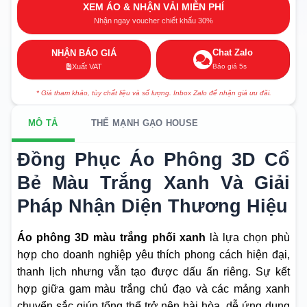
XEM ÁO & NHẬN VẢI MIỄN PHÍ
Nhận ngay voucher chiết khấu 30%
Chat Zalo
NHẬN BÁO GIÁ
Báo giá 5s
Xuất VAT
* Giá tham khảo, tùy chất liệu và số lượng. Inbox Zalo để nhận giá ưu đãi.
MÔ TẢ
THẾ MẠNH GẠO HOUSE
Đồng Phục Áo Phông 3D Cổ
Bẻ Màu Trắng Xanh Và Giải
Pháp Nhận Diện Thương Hiệu
Áo phông 3D màu trắng phối xanh
là lựa chọn phù
hợp cho doanh nghiệp yêu thích phong cách hiện đại,
thanh lịch nhưng vẫn tạo được dấu ấn riêng. Sự kết
hợp giữa gam màu trắng chủ đạo và các mảng xanh
chuyển sắc giúp tổng thể trở nên hài hòa, dễ ứng dụng