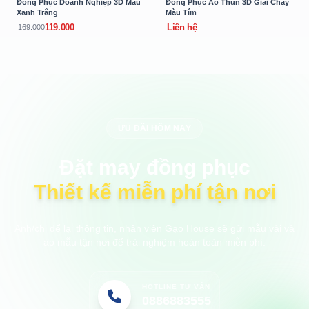
Đồng Phục Doanh Nghiệp 3D Màu
Đồng Phục Áo Thun 3D Giải Chạy
Xanh Trắng
Màu Tím
119.000
Liên hệ
169.000
ƯU ĐÃI HÔM NAY
Đặt may đồng phục
Thiết kế miễn phí tận nơi
Anh/chị để lại thông tin, nhân viên Gạo House sẽ gửi mẫu vải và
áo mẫu tận nơi để trải nghiệm hoàn toàn miễn phí.
HOTLINE TƯ VẤN
0886883555