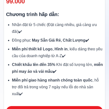
99.000
Chương trình hấp dẫn:
Nhận đặt từ 5 chiếc (Đặt càng nhiều, giá càng ưu
đãi)✔️
Đồng phục
May Sẵn Giá Rẻ, Chất Lượng✔️
Miễn phí thiết kế Logo, Hình in
, kiểu dáng theo yêu
cầu của doanh nghiệp từ A-Z✔️
Chiết khấu lên đến 35%
Khi đặt số lượng lớn,
miễn
phí may áo và vải mẫu✔️
Miễn phí giao hàng nhanh chóng toàn quốc
, hỗ
trợ đổi trả trong vòng 7 ngày nếu lỗi do nhà sản
xuất✔️