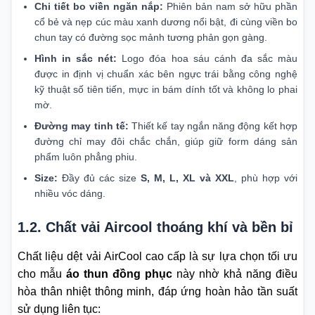
Chi tiết bo viền ngăn nắp:
Phiên bản nam sở hữu phần
cổ bẻ và nẹp cúc màu xanh dương nổi bật, đi cùng viền bo
chun tay có đường sọc mảnh tương phản gọn gàng.
Hình in sắc nét:
Logo đóa hoa sáu cánh đa sắc màu
được in định vị chuẩn xác bên ngực trái bằng công nghệ
kỹ thuật số tiên tiến, mực in bám dính tốt và không lo phai
mờ.
Đường may tinh tế:
Thiết kế tay ngắn năng động kết hợp
đường chỉ may đôi chắc chắn, giúp giữ form dáng sản
phẩm luôn phẳng phiu.
Size:
Đầy đủ các size
S, M, L, XL và XXL
, phù hợp với
nhiều vóc dáng.
1.2. Chất vải Aircool thoáng khí và bền bỉ
Chất liệu dệt vải AirCool cao cấp là sự lựa chọn tối ưu
cho mẫu
áo thun đồng phục
này nhờ khả năng điều
hòa thân nhiệt thông minh, đáp ứng hoàn hảo tần suất
sử dụng liên tục: