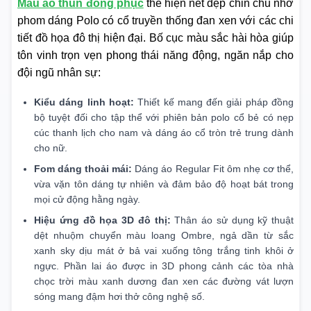
Mẫu áo thun đồng phục
thể hiện nét đẹp chỉn chu nhờ
phom dáng Polo có cổ truyền thống đan xen với các chi
tiết đồ họa đô thị hiện đại. Bố cục màu sắc hài hòa giúp
tôn vinh trọn vẹn phong thái năng động, ngăn nắp cho
đội ngũ nhân sự:
Kiểu dáng linh hoạt:
Thiết kế mang đến giải pháp đồng
bộ tuyệt đối cho tập thể với phiên bản polo cổ bẻ có nẹp
cúc thanh lịch cho nam và dáng áo cổ tròn trẻ trung dành
cho nữ.
Fom dáng thoải mái:
Dáng áo Regular Fit ôm nhẹ cơ thể,
vừa vặn tôn dáng tự nhiên và đảm bảo độ hoạt bát trong
mọi cử động hằng ngày.
Hiệu ứng đồ họa 3D đô thị:
Thân áo sử dụng kỹ thuật
dệt nhuộm chuyển màu loang Ombre, ngả dần từ sắc
xanh sky dịu mát ở bả vai xuống tông trắng tinh khôi ở
ngực. Phần lai áo được in 3D phong cảnh các tòa nhà
chọc trời màu xanh dương đan xen các đường vát lượn
sóng mang đậm hơi thở công nghệ số.