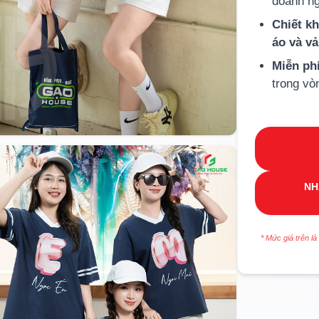
doanh ng
Chiết k
áo và v
Miễn ph
trong vò
NH
* Mức giá trên là