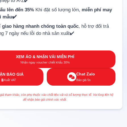
hiệp từ A-Z✔️
hấu lên đến 35%
Khi đặt số lượng lớn,
miễn phí may
ải mẫu✔️
í giao hàng nhanh chóng toàn quốc
, hỗ trợ đổi trả
ng 7 ngày nếu lỗi do nhà sản xuất✔️
XEM ÁO & NHẬN VẢI MIỄN PHÍ
Nhận ngay voucher chiết khấu 30%
Chat Zalo
ẬN BÁO GIÁ
Xuất VAT
Báo giá 5s
 giá tham khảo, còn phụ thuộc vào chất liệu vải và số lượng thực tế. Vui lòng liên hệ
để nhận báo giá chính xác nhất.