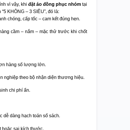
nh vì vậy, khi
đặt áo đồng phục nhóm
tại
 “5 KHÔNG – 3 SIÊU”, đó là:
nh chóng, cấp tốc – cam kết đúng hẹn.
àng cầm – nắm – mặc thử trước khi chốt
ơn hàng số lượng lớn.
ên nghiệp theo bộ nhận diện thương hiệu.
inh chi phí ẩn.
c dễ dàng hạch toán sổ sách.
t hoặc sai kích thước.