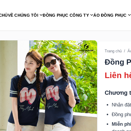
CHỦ
VỀ CHÚNG TÔI
ĐỒNG PHỤC CÔNG TY
ÁO ĐỒNG PHỤC
Trang chủ
/
Á
Đồng P
Liên h
Chương t
Nhận đặt
Đồng p
Miễn phí