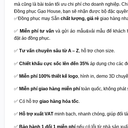
mà cũng là bài toán tối ưu chi phí cho doanh nghiệp. Chí
Đồng phục Gạo House, bạn sẽ nhận được bộ đặc quyền
✅Đồng phục may Sẵn
chất lượng, giá rẻ
giao hàng nha
✅
Miễn phí tư vấn
và gửi áo mẫu&vải mẫu để khách h
đặt áo đồng phục.
✅
Tư vấn chuyên sâu từ A – Z
, hỗ trợ chọn size.
✅
Chiết khấu cực sốc lên đến 35%
áp dụng cho các đ
✅
Miễn phí 100% thiết kế logo
, hình in, demo 3D chuy
✅
Miễn phí giao hàng miễn phí
toàn quốc, không phát s
✅ Có hỗ trợ
giao hàng hỏa tốc
.
✅
Hỗ trợ xuất VAT
minh bạch, nhanh chóng, giúp đối tá
✅
Bảo hành 1 đổi 1 miễn phí
nếu có lỗi từ nhà sản xuấ