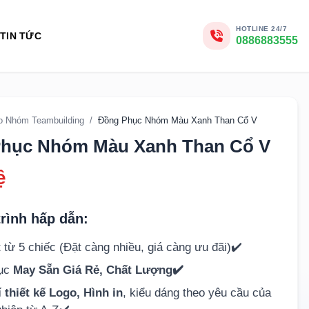
HOTLINE 24/7
TIN TỨC
0886883555
o Nhóm Teambuilding
/
Đồng Phục Nhóm Màu Xanh Than Cổ V
hục Nhóm Màu Xanh Than Cổ V
ệ
rình hấp dẫn:
 từ 5 chiếc (Đặt càng nhiều, giá càng ưu đãi)✔️
hục
May Sẵn Giá Rẻ, Chất Lượng✔️
 thiết kế Logo, Hình in
, kiểu dáng theo yêu cầu của