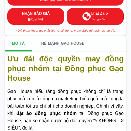
Chat Zalo
NHẬN BÁO GIÁ
Báo giá 5s
Xuất VAT
* Giá tham khảo, tùy chất liệu và số lượng. Inbox Zalo để nhận giá ưu đãi.
MÔ TẢ
THẾ MẠNH GẠO HOUSE
Ưu đãi độc quyền may đồng
phục nhóm tại Đồng phục Gạo
House
Gạo House hiểu rằng đồng phục không chỉ là trang
phục mà còn là công cụ marketing hiệu quả, mà cũng là
bài toán tối ưu chi phí cho doanh nghiệp. Chính vì vậy,
khi
đặt áo đồng phục nhóm
tại Đồng phục Gạo
House, bạn sẽ nhận được bộ đặc quyền “5 KHÔNG – 3
SIÊU”, đó là: