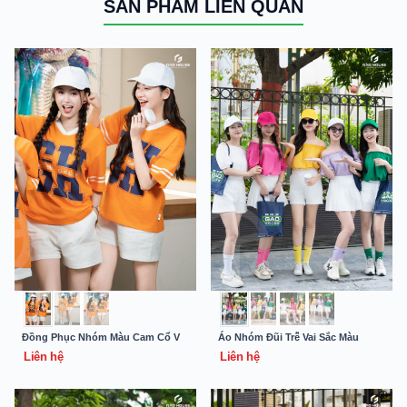
SẢN PHẨM LIÊN QUAN
Đồng Phục Nhóm Màu Cam Cổ V
Áo Nhóm Đũi Trễ Vai Sắc Màu
Liên hệ
Liên hệ