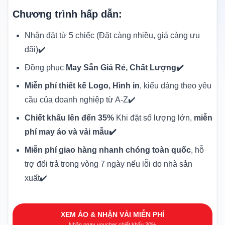
Chương trình hấp dẫn:
Nhận đặt từ 5 chiếc (Đặt càng nhiều, giá càng ưu
đãi)✔️
Đồng phục
May Sẵn Giá Rẻ, Chất Lượng✔️
Miễn phí thiết kế Logo, Hình in
, kiểu dáng theo yêu
cầu của doanh nghiệp từ A-Z✔️
Chiết khấu lên đến 35%
Khi đặt số lượng lớn,
miễn
phí may áo và vải mẫu✔️
Miễn phí giao hàng nhanh chóng toàn quốc
, hỗ
trợ đổi trả trong vòng 7 ngày nếu lỗi do nhà sản
xuất✔️
XEM ÁO & NHẬN VẢI MIỄN PHÍ
Nhận ngay voucher chiết khấu 30%