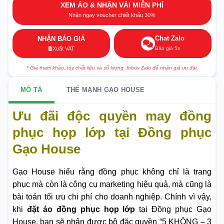
XEM ÁO & NHẬN VẢI MIỄN PHÍ
Nhận ngay voucher chiết khấu 30%
Chat Zalo
NHẬN BÁO GIÁ
Báo giá 5s
Xuất VAT
* Giá tham khảo, tùy chất liệu và số lượng. Inbox Zalo để nhận giá ưu đãi.
MÔ TẢ
THẾ MẠNH GẠO HOUSE
Ưu đãi độc quyền may đồng
phục họp lớp tại Đồng phục
Gạo House
Gạo House hiểu rằng đồng phục không chỉ là trang
phục mà còn là công cụ marketing hiệu quả, mà cũng là
bài toán tối ưu chi phí cho doanh nghiệp. Chính vì vậy,
khi
đặt áo đồng phục họp lớp
tại Đồng phục Gạo
House, bạn sẽ nhận được bộ đặc quyền “5 KHÔNG – 3