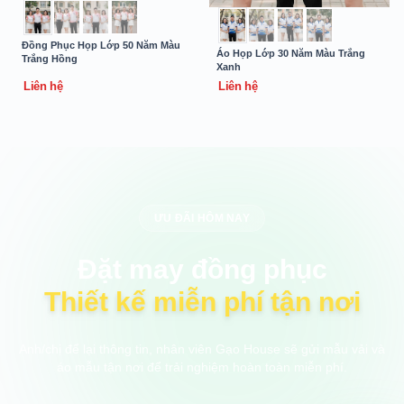
Đồng Phục Họp Lớp 50 Năm Màu
Áo Họp Lớp 30 Năm Màu Trắng
Trắng Hồng
Xanh
Liên hệ
Liên hệ
ƯU ĐÃI HÔM NAY
Đặt may đồng phục
Thiết kế miễn phí tận nơi
Anh/chị để lại thông tin, nhân viên Gạo House sẽ gửi mẫu vải và
áo mẫu tận nơi để trải nghiệm hoàn toàn miễn phí.