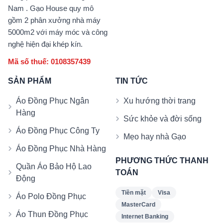
Nam . Gạo House quy mô
gồm 2 phân xưởng nhà máy
5000m2 với máy móc và công
nghệ hiện đại khép kín.
Mã số thuế: 0108357439
SẢN PHẨM
TIN TỨC
Áo Đồng Phục Ngân
Xu hướng thời trang
Hàng
Sức khỏe và đời sống
Áo Đồng Phục Công Ty
Mẹo hay nhà Gạo
Áo Đồng Phục Nhà Hàng
PHƯƠNG THỨC THANH
Quần Áo Bảo Hộ Lao
TOÁN
Động
Tiền mặt
Visa
Áo Polo Đồng Phục
MasterCard
Áo Thun Đồng Phục
Internet Banking