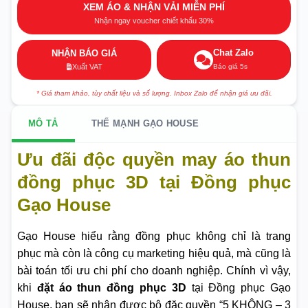
XEM ÁO & NHẬN VẢI MIỄN PHÍ
Nhận ngay voucher chiết khấu 30%
Chat Zalo
NHẬN BÁO GIÁ
Báo giá 5s
Xuất VAT
* Giá tham khảo, tùy chất liệu và số lượng. Inbox Zalo để nhận giá ưu đãi.
MÔ TẢ
THẾ MẠNH GẠO HOUSE
Ưu đãi độc quyền may áo thun
đồng phục 3D tại Đồng phục
Gạo House
Gạo House hiểu rằng đồng phục không chỉ là trang
phục mà còn là công cụ marketing hiệu quả, mà cũng là
bài toán tối ưu chi phí cho doanh nghiệp. Chính vì vậy,
khi
đặt áo thun đồng phục 3D
tại Đồng phục Gạo
House, bạn sẽ nhận được bộ đặc quyền “5 KHÔNG – 3