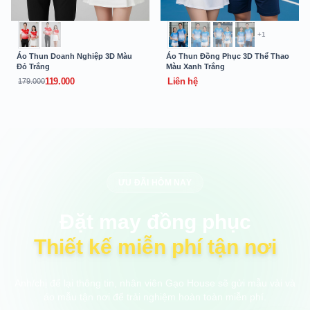
+1
Áo Thun Doanh Nghiệp 3D Màu
Áo Thun Đồng Phục 3D Thể Thao
Đỏ Trắng
Màu Xanh Trắng
119.000
Liên hệ
179.000
ƯU ĐÃI HÔM NAY
Đặt may đồng phục
Thiết kế miễn phí tận nơi
Anh/chị để lại thông tin, nhân viên Gạo House sẽ gửi mẫu vải và
áo mẫu tận nơi để trải nghiệm hoàn toàn miễn phí.