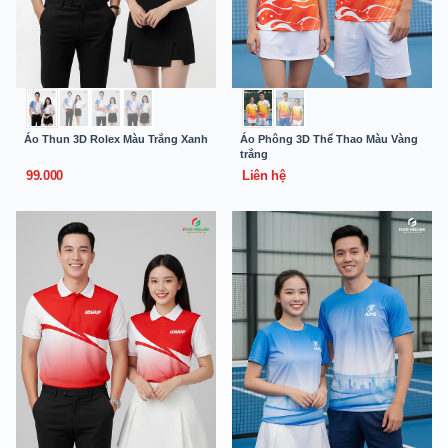
Áo Thun 3D Rolex Màu Trắng Xanh
Áo Phông 3D Thể Thao Màu Vàng
trắng
99.000
Liên hệ