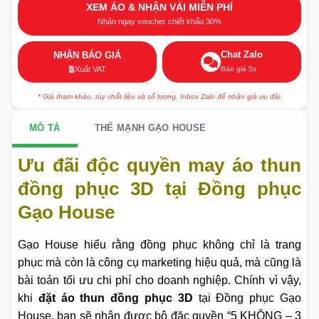
XEM ÁO & NHẬN VẢI MIỄN PHÍ
Nhận ngay voucher chiết khấu 30%
Chat Zalo
NHẬN BÁO GIÁ
Báo giá 5s
Xuất VAT
* Giá tham khảo, tùy chất liệu và số lượng. Inbox Zalo để nhận giá ưu đãi.
MÔ TẢ
THẾ MẠNH GẠO HOUSE
Ưu đãi độc quyền may áo thun
đồng phục 3D tại Đồng phục
Gạo House
Gạo House hiểu rằng đồng phục không chỉ là trang
phục mà còn là công cụ marketing hiệu quả, mà cũng là
bài toán tối ưu chi phí cho doanh nghiệp. Chính vì vậy,
khi
đặt áo thun đồng phục 3D
tại Đồng phục Gạo
House, bạn sẽ nhận được bộ đặc quyền “5 KHÔNG – 3