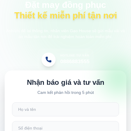
Đặt may đồng phục
Thiết kế miễn phí tận nơi
Anh/chị để lại thông tin, nhân viên Gạo House sẽ gửi mẫu vải và
áo mẫu tận nơi để trải nghiệm hoàn toàn miễn phí.
HOTLINE TƯ VẤN
0886883555
Nhận báo giá và tư vấn
Cam kết phản hồi trong 5 phút