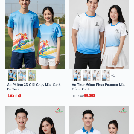
+1
Áo Phông 3D Giải Chạy Màu Xanh
Áo Thun Đồng Phục Peugeot Màu
Da Trời
Trắng Xanh
Liên hệ
99.000
119.000