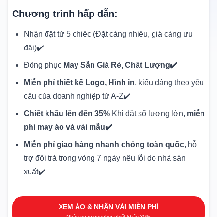
Chương trình hấp dẫn:
Nhận đặt từ 5 chiếc (Đặt càng nhiều, giá càng ưu
đãi)✔️
Đồng phục
May Sẵn Giá Rẻ, Chất Lượng✔️
Miễn phí thiết kế Logo, Hình in
, kiểu dáng theo yêu
cầu của doanh nghiệp từ A-Z✔️
Chiết khấu lên đến 35%
Khi đặt số lượng lớn,
miễn
phí may áo và vải mẫu✔️
Miễn phí giao hàng nhanh chóng toàn quốc
, hỗ
trợ đổi trả trong vòng 7 ngày nếu lỗi do nhà sản
xuất✔️
XEM ÁO & NHẬN VẢI MIỄN PHÍ
Nhận ngay voucher chiết khấu 30%