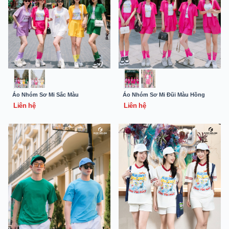
Áo Nhóm Sơ Mi Sắc Màu
Áo Nhóm Sơ Mi Đũi Màu Hồng
Liên hệ
Liên hệ