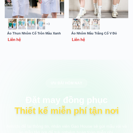
+3
Áo Thun Nhóm Cổ Tròn Màu Xanh
Áo Nhóm Màu Trắng Cổ V Đỏ
Liên hệ
Liên hệ
ƯU ĐÃI HÔM NAY
Đặt may đồng phục
Thiết kế miễn phí tận nơi
Anh/chị để lại thông tin, nhân viên Gạo House sẽ gửi mẫu vải và
áo mẫu tận nơi để trải nghiệm hoàn toàn miễn phí.