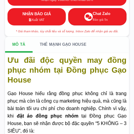
Chat Zalo
NHẬN BÁO GIÁ
Báo giá 5s
Xuất VAT
* Giá tham khảo, tùy chất liệu và số lượng. Inbox Zalo để nhận giá ưu đãi.
MÔ TẢ
THẾ MẠNH GẠO HOUSE
Ưu đãi độc quyền may đồng
phục nhóm tại Đồng phục Gạo
House
Gạo House hiểu rằng đồng phục không chỉ là trang
phục mà còn là công cụ marketing hiệu quả, mà cũng là
bài toán tối ưu chi phí cho doanh nghiệp. Chính vì vậy,
khi
đặt áo đồng phục nhóm
tại Đồng phục Gạo
House, bạn sẽ nhận được bộ đặc quyền “5 KHÔNG – 3
SIÊU”, đó là: