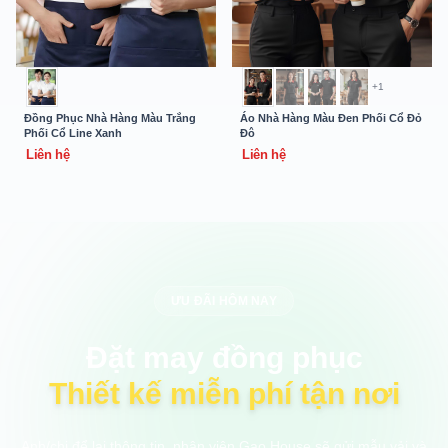
+1
Đồng Phục Nhà Hàng Màu Trắng
Áo Nhà Hàng Màu Đen Phối Cổ Đỏ
Phối Cổ Line Xanh
Đô
Liên hệ
Liên hệ
ƯU ĐÃI HÔM NAY
Đặt may đồng phục
Thiết kế miễn phí tận nơi
Anh/chị để lại thông tin, nhân viên Gạo House sẽ gửi mẫu vải và