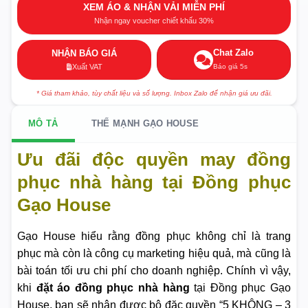
XEM ÁO & NHẬN VẢI MIỄN PHÍ
Nhận ngay voucher chiết khấu 30%
Chat Zalo
NHẬN BÁO GIÁ
Báo giá 5s
Xuất VAT
* Giá tham khảo, tùy chất liệu và số lượng. Inbox Zalo để nhận giá ưu đãi.
MÔ TẢ
THẾ MẠNH GẠO HOUSE
Ưu đãi độc quyền may đồng
phục nhà hàng tại Đồng phục
Gạo House
Gạo House hiểu rằng đồng phục không chỉ là trang
phục mà còn là công cụ marketing hiệu quả, mà cũng là
bài toán tối ưu chi phí cho doanh nghiệp. Chính vì vậy,
khi
đặt áo đồng phục nhà hàng
tại Đồng phục Gạo
House, bạn sẽ nhận được bộ đặc quyền “5 KHÔNG – 3