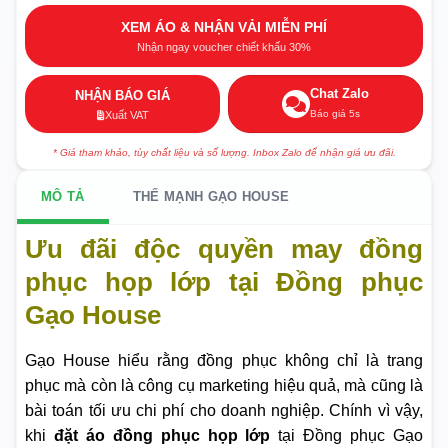
XEM ÁO & NHẬN VẢI MIỄN PHÍ
Nhận ngay voucher chiết khấu 30%
Chat Zalo
NHẬN BÁO GIÁ
Báo giá 5s
Xuất VAT
* Giá tham khảo, tùy chất liệu và số lượng. Inbox Zalo để nhận giá ưu đãi.
MÔ TẢ
THẾ MẠNH GẠO HOUSE
Ưu đãi độc quyền may đồng
phục họp lớp tại Đồng phục
Gạo House
Gạo House hiểu rằng đồng phục không chỉ là trang
phục mà còn là công cụ marketing hiệu quả, mà cũng là
bài toán tối ưu chi phí cho doanh nghiệp. Chính vì vậy,
khi
đặt áo đồng phục họp lớp
tại Đồng phục Gạo