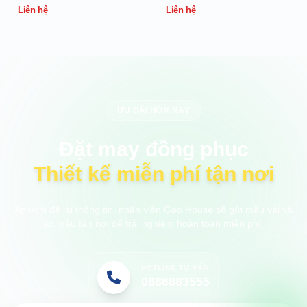
Liên hệ
Liên hệ
ƯU ĐÃI HÔM NAY
Đặt may đồng phục
Thiết kế miễn phí tận nơi
Anh/chị để lại thông tin, nhân viên Gạo House sẽ gửi mẫu vải và
áo mẫu tận nơi để trải nghiệm hoàn toàn miễn phí.
HOTLINE TƯ VẤN
0886883555