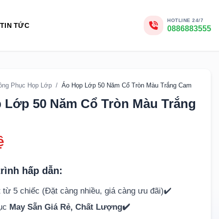
HOTLINE 24/7
TIN TỨC
0886883555
ồng Phục Họp Lớp
/
Áo Họp Lớp 50 Năm Cổ Tròn Màu Trắng Cam
 Lớp 50 Năm Cổ Tròn Màu Trắng
ệ
rình hấp dẫn:
 từ 5 chiếc (Đặt càng nhiều, giá càng ưu đãi)✔️
hục
May Sẵn Giá Rẻ, Chất Lượng✔️