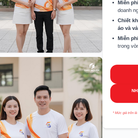
Miễn phí
doanh ng
Chiết k
áo và v
Miễn ph
trong vò
NH
* Mức giá trên là