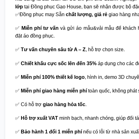
lớp
tại Đồng phục Gạo House, bạn sẽ nhận được bộ đặc
✅Đồng phục may Sẵn
chất lượng, giá rẻ
giao hàng nha
✅
Miễn phí tư vấn
và gửi áo mẫu&vải mẫu để khách h
đặt áo đồng phục.
✅
Tư vấn chuyên sâu từ A – Z
, hỗ trợ chọn size.
✅
Chiết khấu cực sốc lên đến 35%
áp dụng cho các đ
✅
Miễn phí 100% thiết kế logo
, hình in, demo 3D chuy
✅
Miễn phí giao hàng miễn phí
toàn quốc, không phát s
✅ Có hỗ trợ
giao hàng hỏa tốc
.
✅
Hỗ trợ xuất VAT
minh bạch, nhanh chóng, giúp đối tá
✅
Bảo hành 1 đổi 1 miễn phí
nếu có lỗi từ nhà sản xuấ