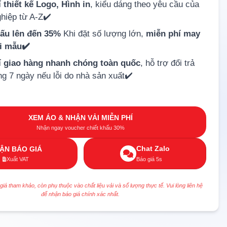
 thiết kế Logo, Hình in
, kiểu dáng theo yêu cầu của
hiệp từ A-Z✔️
hấu lên đến 35%
Khi đặt số lượng lớn,
miễn phí may
ải mẫu✔️
í giao hàng nhanh chóng toàn quốc
, hỗ trợ đổi trả
ng 7 ngày nếu lỗi do nhà sản xuất✔️
XEM ÁO & NHẬN VẢI MIỄN PHÍ
Nhận ngay voucher chiết khấu 30%
Chat Zalo
ẬN BÁO GIÁ
Xuất VAT
Báo giá 5s
 giá tham khảo, còn phụ thuộc vào chất liệu vải và số lượng thực tế. Vui lòng liên hệ
để nhận báo giá chính xác nhất.