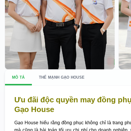
MÔ TẢ
THẾ MẠNH GẠO HOUSE
Ưu đãi độc quyền may đồng phụ
Gạo House
Gạo House hiểu rằng đồng phục không chỉ là trang ph
mà cũng là bài toán tối ưu chi phí cho doanh nghiệp. 