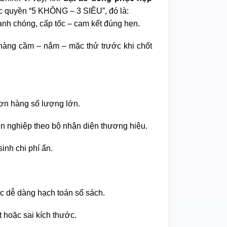
 quyền “5 KHÔNG – 3 SIÊU”, đó là:
nh chóng, cấp tốc – cam kết đúng hẹn.
àng cầm – nắm – mặc thử trước khi chốt
ơn hàng số lượng lớn.
ên nghiệp theo bộ nhận diện thương hiệu.
inh chi phí ẩn.
c dễ dàng hạch toán sổ sách.
t hoặc sai kích thước.