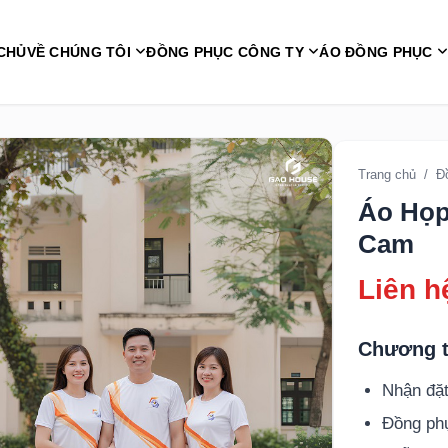
CHỦ
VỀ CHÚNG TÔI
ĐỒNG PHỤC CÔNG TY
ÁO ĐỒNG PHỤC
Trang chủ
/
Đ
Áo Họp
Cam
Liên h
Chương t
Nhận đặt
Đồng p