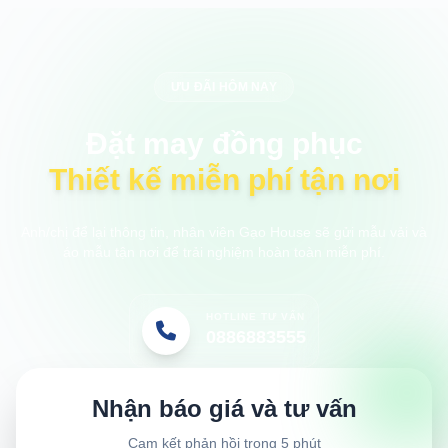
ƯU ĐÃI HÔM NAY
Đặt may đồng phục
Thiết kế miễn phí tận nơi
Anh/chị để lại thông tin, nhân viên Gạo House sẽ gửi mẫu vải và
áo mẫu tận nơi để trải nghiệm hoàn toàn miễn phí.
HOTLINE TƯ VẤN
0886883555
Nhận báo giá và tư vấn
Cam kết phản hồi trong 5 phút