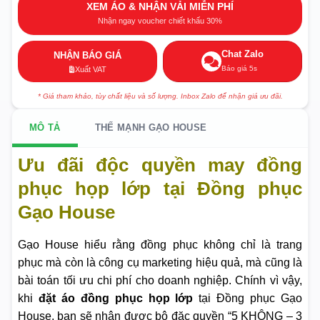
XEM ÁO & NHẬN VẢI MIỄN PHÍ
Nhận ngay voucher chiết khấu 30%
Chat Zalo
NHẬN BÁO GIÁ
Báo giá 5s
Xuất VAT
* Giá tham khảo, tùy chất liệu và số lượng. Inbox Zalo để nhận giá ưu đãi.
MÔ TẢ
THẾ MẠNH GẠO HOUSE
Ưu đãi độc quyền may đồng
phục họp lớp tại Đồng phục
Gạo House
Gạo House hiểu rằng đồng phục không chỉ là trang
phục mà còn là công cụ marketing hiệu quả, mà cũng là
bài toán tối ưu chi phí cho doanh nghiệp. Chính vì vậy,
khi
đặt áo đồng phục họp lớp
tại Đồng phục Gạo
House, bạn sẽ nhận được bộ đặc quyền “5 KHÔNG – 3