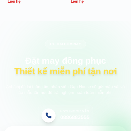
Liên hệ
Liên hệ
ƯU ĐÃI HÔM NAY
Đặt may đồng phục
Thiết kế miễn phí tận nơi
Anh/chị để lại thông tin, nhân viên Gạo House sẽ gửi mẫu vải và
áo mẫu tận nơi để trải nghiệm hoàn toàn miễn phí.
HOTLINE TƯ VẤN
0886883555