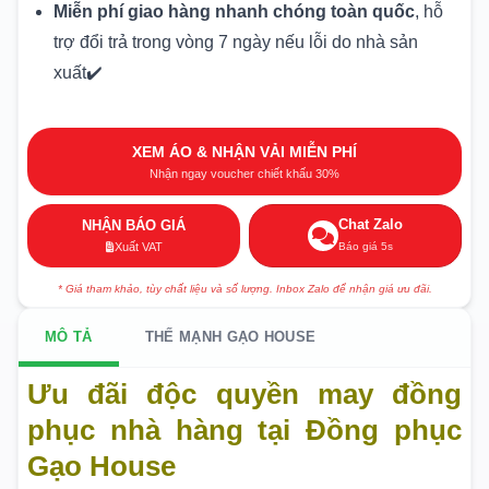
Miễn phí giao hàng nhanh chóng toàn quốc
, hỗ
trợ đổi trả trong vòng 7 ngày nếu lỗi do nhà sản
xuất✔️
XEM ÁO & NHẬN VẢI MIỄN PHÍ
Nhận ngay voucher chiết khấu 30%
Chat Zalo
NHẬN BÁO GIÁ
Báo giá 5s
Xuất VAT
* Giá tham khảo, tùy chất liệu và số lượng. Inbox Zalo để nhận giá ưu đãi.
MÔ TẢ
THẾ MẠNH GẠO HOUSE
Ưu đãi độc quyền may đồng
phục nhà hàng tại Đồng phục
Gạo House