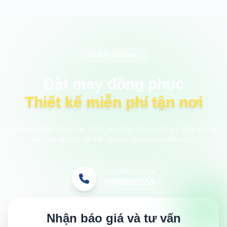
ƯU ĐÃI HÔM NAY
Đặt may đồng phục
Thiết kế miễn phí tận nơi
Anh/chị để lại thông tin, nhân viên Gạo House sẽ gửi mẫu vải và
áo mẫu tận nơi để trải nghiệm hoàn toàn miễn phí.
HOTLINE TƯ VẤN
0886883555
Nhận báo giá và tư vấn