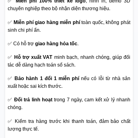
✅
Miễn phí 100% thiết kế logo
, hình in, demo 3D
chuyên nghiệp theo bộ nhận diện thương hiệu.
✅
Miễn phí giao hàng miễn phí
toàn quốc, không phát
sinh chi phí ẩn.
✅ Có hỗ trợ
giao hàng hỏa tốc
.
✅
Hỗ trợ xuất VAT
minh bạch, nhanh chóng, giúp đối
tác dễ dàng hạch toán sổ sách.
✅
Bảo hành 1 đổi 1 miễn phí
nếu có lỗi từ nhà sản
xuất hoặc sai kích thước.
✅
Đổi trả linh hoạt
trong 7 ngày, cam kết xử lý nhanh
chóng.
✅ Kiểm tra hàng trước khi thanh toán, đảm bảo chất
lượng thực tế.