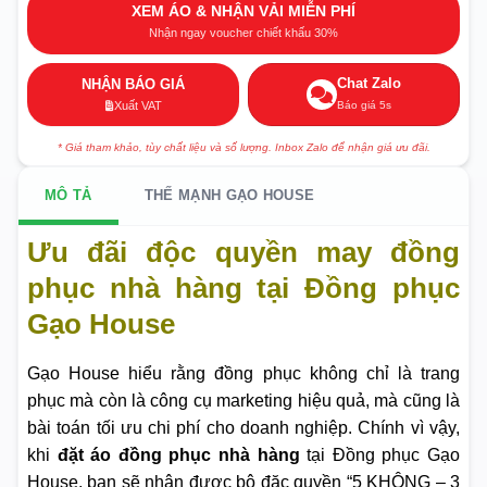
XEM ÁO & NHẬN VẢI MIỄN PHÍ
Nhận ngay voucher chiết khấu 30%
Chat Zalo
NHẬN BÁO GIÁ
Báo giá 5s
Xuất VAT
* Giá tham khảo, tùy chất liệu và số lượng. Inbox Zalo để nhận giá ưu đãi.
MÔ TẢ
THẾ MẠNH GẠO HOUSE
Ưu đãi độc quyền may đồng
phục nhà hàng tại Đồng phục
Gạo House
Gạo House hiểu rằng đồng phục không chỉ là trang
phục mà còn là công cụ marketing hiệu quả, mà cũng là
bài toán tối ưu chi phí cho doanh nghiệp. Chính vì vậy,
khi
đặt áo đồng phục nhà hàng
tại Đồng phục Gạo
House, bạn sẽ nhận được bộ đặc quyền “5 KHÔNG – 3