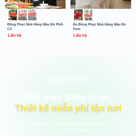
Đồng Phục Nhà Hàng Màu Đỏ Phối
Áo Đồng Phục Nhà Hàng Màu Đỏ
Cổ
Trơn
Liên hệ
Liên hệ
ƯU ĐÃI HÔM NAY
Đặt may đồng phục
Thiết kế miễn phí tận nơi
Anh/chị để lại thông tin, nhân viên Gạo House sẽ gửi mẫu vải và
áo mẫu tận nơi để trải nghiệm hoàn toàn miễn phí.