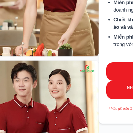
Miễn phí
doanh ng
Chiết k
áo và v
Miễn ph
trong vò
NH
* Mức giá trên là