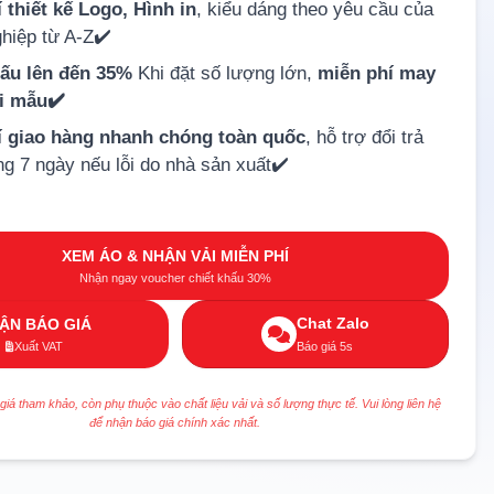
 thiết kế Logo, Hình in
, kiểu dáng theo yêu cầu của
hiệp từ A-Z✔️
hấu lên đến 35%
Khi đặt số lượng lớn,
miễn phí may
ải mẫu✔️
í giao hàng nhanh chóng toàn quốc
, hỗ trợ đổi trả
ng 7 ngày nếu lỗi do nhà sản xuất✔️
XEM ÁO & NHẬN VẢI MIỄN PHÍ
Nhận ngay voucher chiết khấu 30%
Chat Zalo
ẬN BÁO GIÁ
Xuất VAT
Báo giá 5s
 giá tham khảo, còn phụ thuộc vào chất liệu vải và số lượng thực tế. Vui lòng liên hệ
để nhận báo giá chính xác nhất.