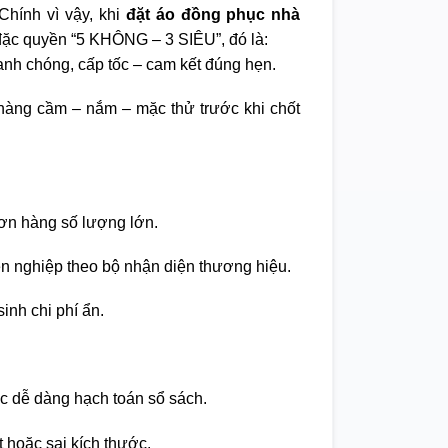
Chính vì vậy, khi
đặt áo đồng phục nhà
ặc quyền “5 KHÔNG – 3 SIÊU”, đó là:
nh chóng, cấp tốc – cam kết đúng hẹn.
àng cầm – nắm – mặc thử trước khi chốt
ơn hàng số lượng lớn.
ên nghiệp theo bộ nhận diện thương hiệu.
inh chi phí ẩn.
c dễ dàng hạch toán sổ sách.
t hoặc sai kích thước.