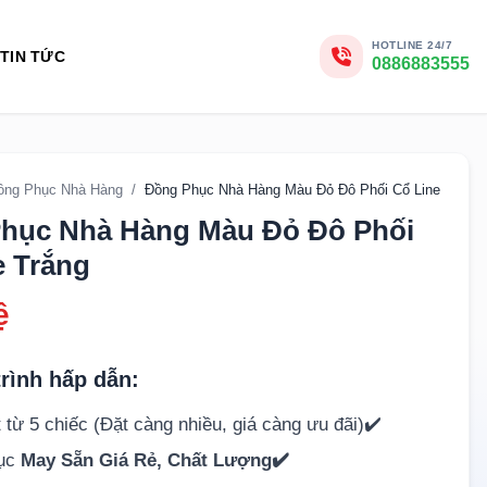
HOTLINE 24/7
TIN TỨC
0886883555
ồng Phục Nhà Hàng
/
Đồng Phục Nhà Hàng Màu Đỏ Đô Phối Cổ Line Trắng
hục Nhà Hàng Màu Đỏ Đô Phối
e Trắng
ệ
rình hấp dẫn:
 từ 5 chiếc (Đặt càng nhiều, giá càng ưu đãi)✔️
hục
May Sẵn Giá Rẻ, Chất Lượng✔️