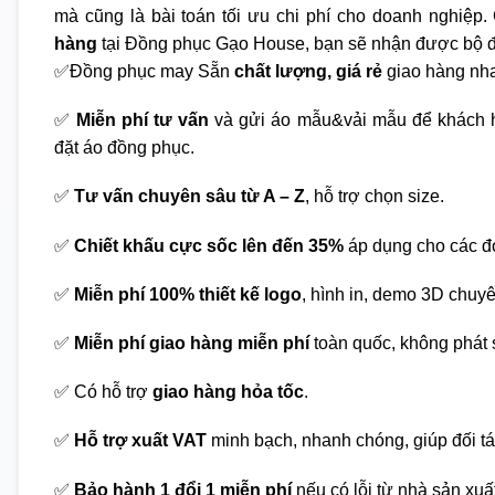
mà cũng là bài toán tối ưu chi phí cho doanh nghiệp. 
hàng
tại Đồng phục Gạo House, bạn sẽ nhận được bộ đ
✅Đồng phục may Sẵn
chất lượng, giá rẻ
giao hàng nha
✅
Miễn phí tư vấn
và gửi áo mẫu&vải mẫu để khách h
đặt áo đồng phục.
✅
Tư vấn chuyên sâu từ A – Z
, hỗ trợ chọn size.
✅
Chiết khấu cực sốc lên đến 35%
áp dụng cho các đ
✅
Miễn phí 100% thiết kế logo
, hình in, demo 3D chuy
✅
Miễn phí giao hàng miễn phí
toàn quốc, không phát s
✅ Có hỗ trợ
giao hàng hỏa tốc
.
✅
Hỗ trợ xuất VAT
minh bạch, nhanh chóng, giúp đối tá
✅
Bảo hành 1 đổi 1 miễn phí
nếu có lỗi từ nhà sản xuấ