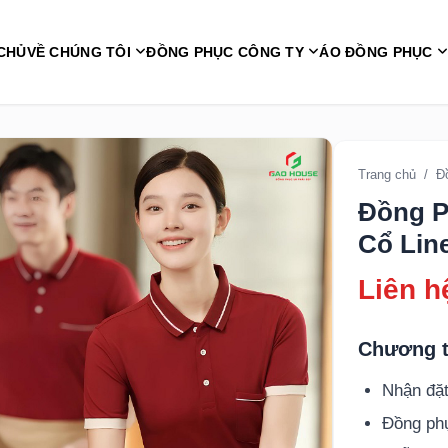
CHỦ
VỀ CHÚNG TÔI
ĐỒNG PHỤC CÔNG TY
ÁO ĐỒNG PHỤC
Trang chủ
/
Đ
Đồng P
Cổ Lin
Liên h
Chương t
Nhận đặt
Đồng p