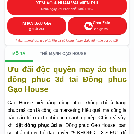
XEM ÁO & NHẬN VẢI MIỄN PHÍ
Nhận ngay voucher chiết khấu 30%
Chat Zalo
NHẬN BÁO GIÁ
Báo giá 5s
Xuất VAT
* Giá tham khảo, tùy chất liệu và số lượng. Inbox Zalo để nhận giá ưu đãi.
MÔ TẢ
THẾ MẠNH GẠO HOUSE
Ưu đãi độc quyền may áo thun
đồng phục 3d tại Đồng phục
Gạo House
Gạo House hiểu rằng đồng phục không chỉ là trang
phục mà còn là công cụ marketing hiệu quả, mà cũng là
bài toán tối ưu chi phí cho doanh nghiệp. Chính vì vậy,
khi
đặt đồng phục 3d
tại Đồng phục Gạo House, bạn
sẽ nhận được bộ đặc quyền “5 KHÔNG – 3 SIÊU”, đó