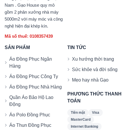
Nam . Gạo House quy mô
gồm 2 phân xưởng nhà máy
5000m2 với máy móc và công
nghệ hiện đại khép kín.
Mã số thuế: 0108357439
SẢN PHẨM
TIN TỨC
Áo Đồng Phục Ngân
Xu hướng thời trang
Hàng
Sức khỏe và đời sống
Áo Đồng Phục Công Ty
Mẹo hay nhà Gạo
Áo Đồng Phục Nhà Hàng
PHƯƠNG THỨC THANH
Quần Áo Bảo Hộ Lao
TOÁN
Động
Tiền mặt
Visa
Áo Polo Đồng Phục
MasterCard
Áo Thun Đồng Phục
Internet Banking