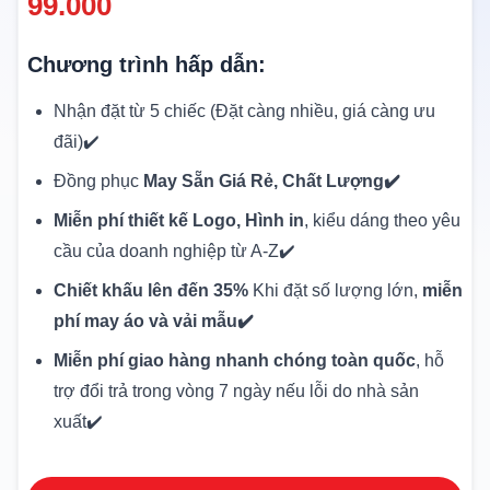
99.000
Chương trình hấp dẫn:
Nhận đặt từ 5 chiếc (Đặt càng nhiều, giá càng ưu
đãi)✔️
Đồng phục
May Sẵn Giá Rẻ, Chất Lượng✔️
Miễn phí thiết kế Logo, Hình in
, kiểu dáng theo yêu
cầu của doanh nghiệp từ A-Z✔️
Chiết khấu lên đến 35%
Khi đặt số lượng lớn,
miễn
phí may áo và vải mẫu✔️
Miễn phí giao hàng nhanh chóng toàn quốc
, hỗ
trợ đổi trả trong vòng 7 ngày nếu lỗi do nhà sản
xuất✔️