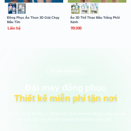
Đồng Phục Áo Thun 3D Giải Chạy
Áo 3D Thể Thao Màu Trắng Phối
Màu Tím
Xanh
Liên hệ
99.000
ƯU ĐÃI HÔM NAY
Đặt may đồng phục
Thiết kế miễn phí tận nơi
Anh/chị để lại thông tin, nhân viên Gạo House sẽ gửi mẫu vải và
áo mẫu tận nơi để trải nghiệm hoàn toàn miễn phí.