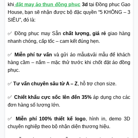
khi
đặt may áo thun đồng phục
3d
tại Đồng phục Gạo
House, bạn sẽ nhận được bộ đặc quyền “5 KHÔNG – 3
SIÊU”, đó là:
✅ Đồng phục may Sẵn
chất lượng, giá rẻ
giao hàng
nhanh chóng, cấp tốc – cam kết đúng hẹn.
✅
Miễn phí tư vấn
và gửi áo mẫu&vải mẫu để khách
hàng cầm – nắm – mặc thử trước khi chốt đặt áo đồng
phục.
✅
Tư vấn chuyên sâu từ A – Z
, hỗ trợ chọn size.
✅
Chiết khấu cực sốc lên đến 35%
áp dụng cho các
đơn hàng số lượng lớn.
✅
Miễn phí 100% thiết kế logo
, hình in, demo 3D
chuyên nghiệp theo bộ nhận diện thương hiệu.