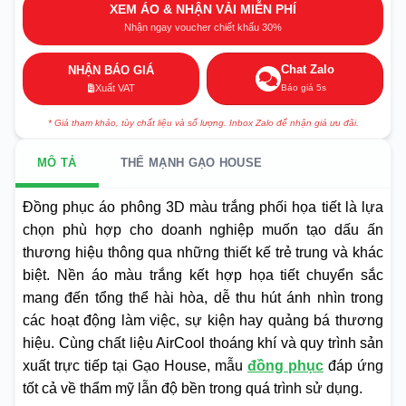
XEM ÁO & NHẬN VẢI MIỄN PHÍ
Nhận ngay voucher chiết khấu 30%
Chat Zalo
NHẬN BÁO GIÁ
Báo giá 5s
Xuất VAT
* Giá tham khảo, tùy chất liệu và số lượng. Inbox Zalo để nhận giá ưu đãi.
MÔ TẢ
THẾ MẠNH GẠO HOUSE
Đồng phục áo phông 3D màu trắng phối họa tiết là lựa
chọn phù hợp cho doanh nghiệp muốn tạo dấu ấn
thương hiệu thông qua những thiết kế trẻ trung và khác
biệt. Nền áo màu trắng kết hợp họa tiết chuyển sắc
mang đến tổng thể hài hòa, dễ thu hút ánh nhìn trong
các hoạt động làm việc, sự kiện hay quảng bá thương
hiệu. Cùng chất liệu AirCool thoáng khí và quy trình sản
xuất trực tiếp tại Gạo House, mẫu
đồng phục
đáp ứng
tốt cả về thẩm mỹ lẫn độ bền trong quá trình sử dụng.