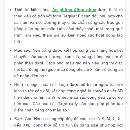
Thiết kế kiểu dáng:
Áo phông đồng phục
được thiết kế
theo kiểu cổ tròn với form Regular Fit cân đối, phù hợp cho
cả nam và nữ. Đường may chắc chắn cùng cấu trúc gọn
gàng giúp người mặc luôn cảm thấy thoải mái trong quá
trình làm việc, tham gia sự kiện hoặc các hoạt động tập
thể.
Màu sắc: Nền trắng được kết hợp cùng các mảng họa tiết
chuyển sắc xanh dương, xanh lá, vàng, hồng và tím ở
phần thân dưới. Cách phối màu tạo nên hiệu ứng thị giác
nổi bật, đồng thời giúp mẫu đồng phục trở nên trẻ trung và
dễ nhận diện hơn.
Hình in, logo, họa tiết: Logo được bố trí tại ngực trái với
kích thước cân đối, kết hợp công nghệ in chuyển nhiệt 3D
hiện đại cho hình ảnh rõ nét, màu sắc đồng đều và có độ
bền cao. Các họa tiết được xử lý sắc sảo, góp phần tạo
điểm nhấn riêng cho mẫu áo.
Size: Gạo House cung cấp đầy đủ các size từ S, M, L, XL
đến XXL, đồng thời hỗ trợ tư vấn bảng size phù hợp với