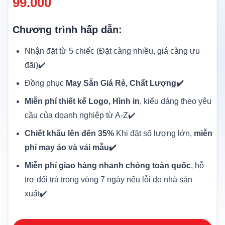
99.000
Chương trình hấp dẫn:
Nhận đặt từ 5 chiếc (Đặt càng nhiều, giá càng ưu
đãi)✔️
Đồng phục
May Sẵn Giá Rẻ, Chất Lượng✔️
Miễn phí thiết kế Logo, Hình in
, kiểu dáng theo yêu
cầu của doanh nghiệp từ A-Z✔️
Chiết khấu lên đến 35%
Khi đặt số lượng lớn,
miễn
phí may áo và vải mẫu✔️
Miễn phí giao hàng nhanh chóng toàn quốc
, hỗ
trợ đổi trả trong vòng 7 ngày nếu lỗi do nhà sản
xuất✔️