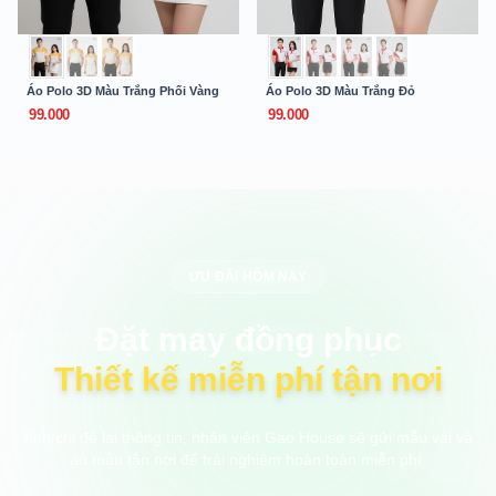
Áo Polo 3D Màu Trắng Phối Vàng
Áo Polo 3D Màu Trắng Đỏ
99.000
99.000
ƯU ĐÃI HÔM NAY
Đặt may đồng phục
Thiết kế miễn phí tận nơi
Anh/chị để lại thông tin, nhân viên Gạo House sẽ gửi mẫu vải và
áo mẫu tận nơi để trải nghiệm hoàn toàn miễn phí.