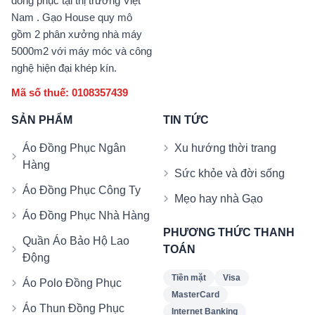
đồng phục tại thị trường Việt
Nam . Gạo House quy mô
gồm 2 phân xưởng nhà máy
5000m2 với máy móc và công
nghệ hiện đại khép kín.
Mã số thuế: 0108357439
SẢN PHẨM
TIN TỨC
Áo Đồng Phục Ngân
Xu hướng thời trang
Hàng
Sức khỏe và đời sống
Áo Đồng Phục Công Ty
Mẹo hay nhà Gạo
Áo Đồng Phục Nhà Hàng
PHƯƠNG THỨC THANH
Quần Áo Bảo Hộ Lao
TOÁN
Động
Tiền mặt
Visa
Áo Polo Đồng Phục
MasterCard
Áo Thun Đồng Phục
Internet Banking