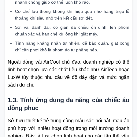
nhanh chóng giúp cơ thể luôn khô ráo.
Cơ chế lưu thông không khí hiệu quả nhờ hàng triệu lỗ
thoáng khí siêu nhỏ trên kết cấu sợi dệt.
Sợi vải đanh dai, co giãn đa chiều ổn định, lên phom
chuẩn xác và hạn chế xù lông khi giặt máy.
Tính năng kháng nhăn tự nhiên, dễ bảo quản, giặt xong
chỉ cần phơi khô là phom áo tự phẳng nếp.
Ngoài dòng vải AirCool chủ đạo, doanh nghiệp có thể
linh hoạt chọn lựa các chất liệu khác như AirTech hoặc
LuxW tùy thuộc nhu cầu về độ dày dặn và mức ngân
sách dự chi.
1.3. Tính ứng dụng đa năng của chiếc áo
đồng phục
Sở hữu thiết kế trẻ trung cùng màu sắc nổi bật, mẫu áo
phù hợp với nhiều hoạt động trong môi trường doanh
nghiệp. Đây là lựa chọn linh hoạt cho các tập thể yêu