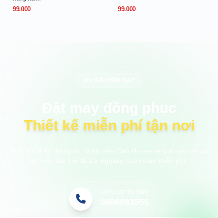
99.000
99.000
ƯU ĐÃI HÔM NAY
Đặt may đồng phục
Thiết kế miễn phí tận nơi
Anh/chị để lại thông tin, nhân viên Gạo House sẽ gửi mẫu vải và
áo mẫu tận nơi để trải nghiệm hoàn toàn miễn phí.
HOTLINE TƯ VẤN
0886883555