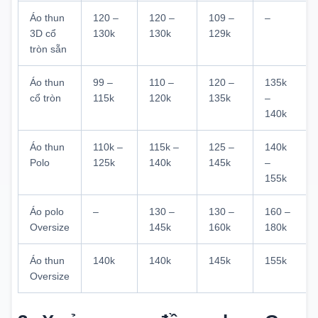
Áo thun
120 –
120 –
109 –
–
3D cổ
130k
130k
129k
tròn sẵn
Áo thun
99 –
110 –
120 –
135k
cổ tròn
115k
120k
135k
–
140k
Áo thun
110k –
115k –
125 –
140k
Polo
125k
140k
145k
–
155k
Áo polo
–
130 –
130 –
160 –
Oversize
145k
160k
180k
Áo thun
140k
140k
145k
155k
Oversize