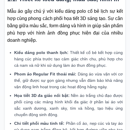
Mẫu áo gây chú ý với kiểu dáng polo cổ bẻ lịch sự kết
hợp cùng phong cách phối họa tiết 3D sáng tạo. Sự cân
bằng giữa màu sắc, form dáng và hình in giúp sản phẩm
phù hợp với hình ảnh đồng phục hiện đại của nhiều
doanh nghiệp.
Kiểu dáng polo thanh lịch:
Thiết kế cổ bẻ kết hợp cùng
hàng cúc phía trước tạo cảm giác chỉn chu, phù hợp cho
cả nam và nữ khi sử dụng làm áo thun đồng phục.
Phom áo Regular Fit thoải mái:
Dáng áo vừa vặn với cơ
thể, giữ được sự gọn gàng nhưng vẫn đảm bảo khả năng
vận động linh hoạt trong các hoạt động hằng ngày.
Họa tiết 3D đa giác nổi bật:
Nền áo trắng chủ đạo được
phối cùng các mảng hình khối đa giác ở phần lai áo với
sắc xanh dương, xanh sky, tím và hồng, tạo hiệu ứng
chuyển động sinh động.
Chi tiết phối màu tinh tế:
Phần cổ áo, nẹp cúc và tay áo
sử dụng gam trắng đồng bộ, kết hợp đường viền nhẹ tạo