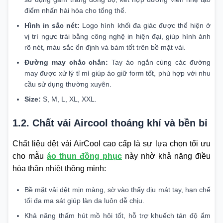
điểm nhấn hài hòa cho tổng thể.
Hình in sắc nét:
Logo hình khối đa giác được thể hiện ở
vị trí ngực trái bằng công nghệ in hiện đại, giúp hình ảnh
rõ nét, màu sắc ổn định và bám tốt trên bề mặt vải.
Đường may chắc chắn:
Tay áo ngắn cùng các đường
may được xử lý tỉ mỉ giúp áo giữ form tốt, phù hợp với nhu
cầu sử dụng thường xuyên.
Size:
S, M, L, XL, XXL.
1.2. Chất vải Aircool thoáng khí và bền bỉ
Chất liệu dệt vải AirCool cao cấp là sự lựa chọn tối ưu
cho mẫu
áo thun đồng phục
này nhờ khả năng điều
hòa thân nhiệt thông minh:
Bề mặt vải dệt mịn màng, sờ vào thấy dịu mát tay, hạn chế
tối đa ma sát giúp làn da luôn dễ chịu.
Khả năng thấm hút mồ hôi tốt, hỗ trợ khuếch tán độ ẩm