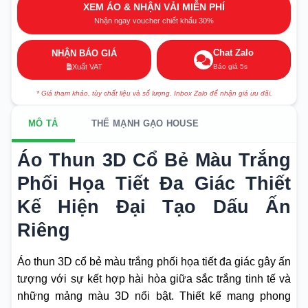
XEM ÁO & NHẬN VẢI MIỄN PHÍ
Nhận ngay voucher chiết khấu 30%
Chat Zalo
NHẬN BÁO GIÁ
Báo giá 5s
Xuất VAT
* Giá tham khảo, tùy chất liệu và số lượng. Inbox Zalo để nhận giá ưu đãi.
MÔ TẢ
THẾ MẠNH GẠO HOUSE
Áo Thun 3D Cổ Bẻ Màu Trắng
Phối Họa Tiết Đa Giác Thiết
Kế Hiện Đại Tạo Dấu Ấn
Riêng
Áo thun 3D cổ bẻ màu trắng phối họa tiết đa giác gây ấn
tượng với sự kết hợp hài hòa giữa sắc trắng tinh tế và
những mảng màu 3D nổi bật. Thiết kế mang phong