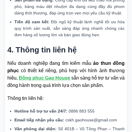
Sản phẩm đa dạng:
Cung cấp kho dữ liệu mẫu mã phong
phú, bảng màu dệt nhuộm đa dạng cùng đầy đủ phom
dáng thời thượng, đáp ứng trọn vẹn mọi yêu cầu kỹ thuật.
Tiến độ cam kết:
Đội ngũ kỹ thuật lành nghề tối ưu hóa
quy trình sản xuất, sẵn sàng đáp ứng nhanh chóng các
đơn hàng số lượng lớn và bàn giao đúng hẹn.
4. Thông tin liên hệ
Nếu doanh nghiệp đang tìm kiếm mẫu
áo thun đồng
phục
có thiết kế riêng, phù hợp với hình ảnh thương
hiệu,
Đồng phục Gạo House
sẵn sàng hỗ trợ tư vấn và
đồng hành trong quá trình lựa chọn sản phẩm.
Thông tin liên hệ:
Hotline hỗ trợ tư vấn 24/7:
0886 883 555
Email tiếp nhận yêu cầu:
cskh.gaohouse@gmail.com
Văn phòng đại diện:
Số 401B – Vũ Tông Phan – Thanh