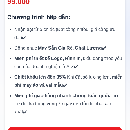
99.000
Chương trình hấp dẫn:
Nhận đặt từ 5 chiếc (Đặt càng nhiều, giá càng ưu
đãi)✔️
Đồng phục
May Sẵn Giá Rẻ, Chất Lượng✔️
Miễn phí thiết kế Logo, Hình in
, kiểu dáng theo yêu
cầu của doanh nghiệp từ A-Z✔️
Chiết khấu lên đến 35%
Khi đặt số lượng lớn,
miễn
phí may áo và vải mẫu✔️
Miễn phí giao hàng nhanh chóng toàn quốc
, hỗ
trợ đổi trả trong vòng 7 ngày nếu lỗi do nhà sản
xuất✔️