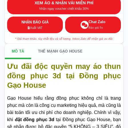
XEM ÁO & NHẬN VẢI MIỄN PHÍ
Nhận ngay voucher chiết khấu 30%
Chat Zalo
NHẬN BÁO GIÁ
Báo giá 5s
Xuất VAT
* Giá tham khảo, tùy chất liệu và số lượng. Inbox Zalo để nhận giá ưu đãi.
MÔ TẢ
THẾ MẠNH GẠO HOUSE
Ưu đãi độc quyền may áo thun
đồng phục 3d tại Đồng phục
Gạo House
Gạo House hiểu rằng đồng phục không chỉ là trang
phục mà còn là công cụ marketing hiệu quả, mà cũng là
bài toán tối ưu chi phí cho doanh nghiệp. Chính vì vậy,
khi
đặt đồng phục 3d
tại Đồng phục Gạo House, bạn
sẽ nhận được bộ đặc quyền “5 KHÔNG – 3 SIÊU”, đó