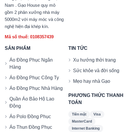
Nam . Gạo House quy mô
gồm 2 phân xưởng nhà máy
5000m2 với máy móc và công
nghệ hiện đại khép kín.
Mã số thuế: 0108357439
SẢN PHẨM
TIN TỨC
Áo Đồng Phục Ngân
Xu hướng thời trang
Hàng
Sức khỏe và đời sống
Áo Đồng Phục Công Ty
Mẹo hay nhà Gạo
Áo Đồng Phục Nhà Hàng
PHƯƠNG THỨC THANH
Quần Áo Bảo Hộ Lao
TOÁN
Động
Tiền mặt
Visa
Áo Polo Đồng Phục
MasterCard
Áo Thun Đồng Phục
Internet Banking