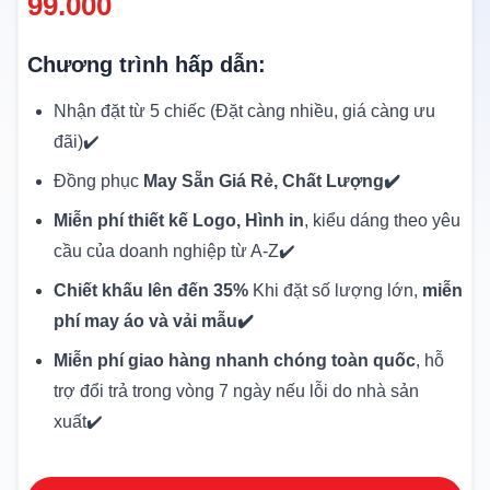
99.000
Chương trình hấp dẫn:
Nhận đặt từ 5 chiếc (Đặt càng nhiều, giá càng ưu
đãi)✔️
Đồng phục
May Sẵn Giá Rẻ, Chất Lượng✔️
Miễn phí thiết kế Logo, Hình in
, kiểu dáng theo yêu
cầu của doanh nghiệp từ A-Z✔️
Chiết khấu lên đến 35%
Khi đặt số lượng lớn,
miễn
phí may áo và vải mẫu✔️
Miễn phí giao hàng nhanh chóng toàn quốc
, hỗ
trợ đổi trả trong vòng 7 ngày nếu lỗi do nhà sản
xuất✔️