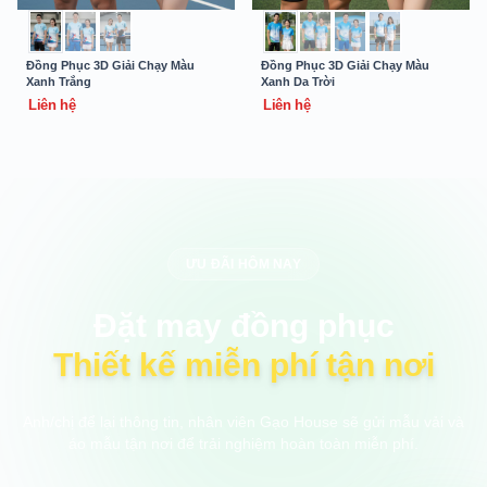
Đồng Phục 3D Giải Chạy Màu
Đồng Phục 3D Giải Chạy Màu
Xanh Trắng
Xanh Da Trời
Liên hệ
Liên hệ
ƯU ĐÃI HÔM NAY
Đặt may đồng phục
Thiết kế miễn phí tận nơi
Anh/chị để lại thông tin, nhân viên Gạo House sẽ gửi mẫu vải và
áo mẫu tận nơi để trải nghiệm hoàn toàn miễn phí.