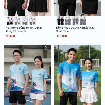
Áo Phông Đồng Phục 3D Màu
Đồng Phục Doanh Nghiệp Màu
Trắng Phối Xanh
Xanh Than
99.000
115.000