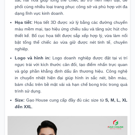
sắc hài hòa giúp tổng thể chiếc áo trở nên hiện đại, dễ
phối cùng nhiều loại trang phục công sở và phù hợp với đa
dạng lĩnh vực kinh doanh.
Họa tiết:
Họa tiết 3D được xử lý bằng các đường chuyển
màu mềm mại, tạo hiệu ứng chiều sâu và tăng sức hút cho
thiết kế. Bố cục họa tiết được sắp xếp hợp lý, vừa làm nổi
bật tổng thể chiếc áo vừa giữ được nét tinh tế, chuyên
nghiệp.
Logo và hình in:
Logo doanh nghiệp được đặt tại vị trí
ngực trái với kích thước cân đối, tạo điểm nhấn trực quan
và góp phần khẳng định dấu ấn thương hiệu. Công nghệ
in chuyển nhiệt hiện đại giúp hình in sắc nét, bền màu,
bám chắc trên bề mặt vải và hạn chế bong tróc trong quá
trình sử dụng.
Size:
Gạo House cung cấp đầy đủ các size từ
S, M, L, XL
đến XXL
.