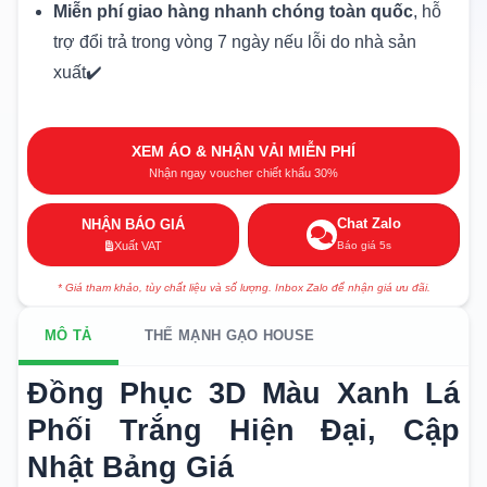
Miễn phí giao hàng nhanh chóng toàn quốc
, hỗ
trợ đổi trả trong vòng 7 ngày nếu lỗi do nhà sản
xuất✔️
XEM ÁO & NHẬN VẢI MIỄN PHÍ
Nhận ngay voucher chiết khấu 30%
Chat Zalo
NHẬN BÁO GIÁ
Báo giá 5s
Xuất VAT
* Giá tham khảo, tùy chất liệu và số lượng. Inbox Zalo để nhận giá ưu đãi.
MÔ TẢ
THẾ MẠNH GẠO HOUSE
Đồng Phục 3D Màu Xanh Lá
Phối Trắng Hiện Đại, Cập
Nhật Bảng Giá