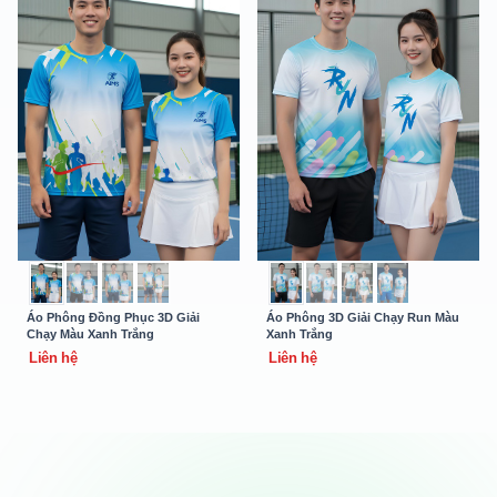
Áo Phông Đồng Phục 3D Giải
Áo Phông 3D Giải Chạy Run Màu
Chạy Màu Xanh Trắng
Xanh Trắng
Liên hệ
Liên hệ