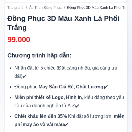
Trang chủ
/
Áo Thun Đồng Phục
/
Đồng Phục 3D Màu Xanh Lá Phối Trắng
Đồng Phục 3D Màu Xanh Lá Phối
Trắng
99.000
Chương trình hấp dẫn:
Nhận đặt từ 5 chiếc (Đặt càng nhiều, giá càng ưu
đãi)✔️
Đồng phục
May Sẵn Giá Rẻ, Chất Lượng✔️
Miễn phí thiết kế Logo, Hình in
, kiểu dáng theo yêu
cầu của doanh nghiệp từ A-Z✔️
Chiết khấu lên đến 35%
Khi đặt số lượng lớn,
miễn
phí may áo và vải mẫu✔️