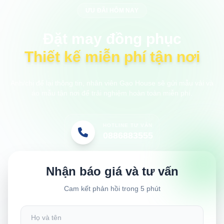
ƯU ĐÃI HÔM NAY
Đặt may đồng phục
Thiết kế miễn phí tận nơi
Anh/chị để lại thông tin, nhân viên Gạo House sẽ gửi mẫu vải và
áo mẫu tận nơi để trải nghiệm hoàn toàn miễn phí.
HOTLINE TƯ VẤN
0886883555
Nhận báo giá và tư vấn
Cam kết phản hồi trong 5 phút