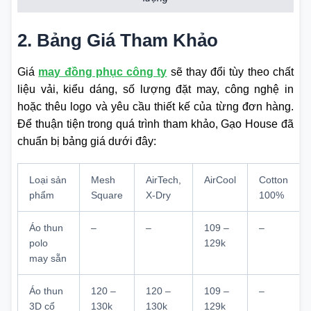
2. Bảng Giá Tham Khảo
Giá
may đồng phục công ty
sẽ thay đổi tùy theo chất
liệu vải, kiểu dáng, số lượng đặt may, công nghệ in
hoặc thêu logo và yêu cầu thiết kế của từng đơn hàng.
Để thuận tiện trong quá trình tham khảo, Gạo House đã
chuẩn bị bảng giá dưới đây:
Loại sản
Mesh
AirTech,
AirCool
Cotton
phẩm
Square
X-Dry
100%
Áo thun
–
–
109 –
–
polo
129k
may sẵn
Áo thun
120 –
120 –
109 –
–
3D cổ
130k
130k
129k