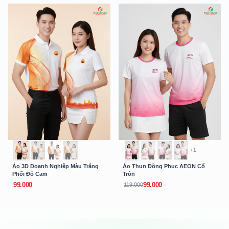
+1
Áo 3D Doanh Nghiệp Màu Trắng
Áo Thun Đồng Phục AEON Cổ
Phối Đỏ Cam
Tròn
99.000
99.000
119.000