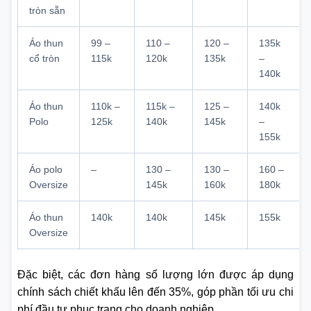
tròn sẵn
Áo thun
99 –
110 –
120 –
135k
cổ tròn
115k
120k
135k
–
140k
Áo thun
110k –
115k –
125 –
140k
Polo
125k
140k
145k
–
155k
Áo polo
–
130 –
130 –
160 –
Oversize
145k
160k
180k
Áo thun
140k
140k
145k
155k
Oversize
Đặc biệt, các đơn hàng số lượng lớn được áp dụng
chính sách chiết khấu lên đến 35%, góp phần tối ưu chi
phí đầu tư phục trang cho doanh nghiệp.