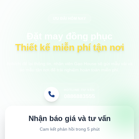
ƯU ĐÃI HÔM NAY
Đặt may đồng phục
Thiết kế miễn phí tận nơi
Anh/chị để lại thông tin, nhân viên Gạo House sẽ gửi mẫu vải và
áo mẫu tận nơi để trải nghiệm hoàn toàn miễn phí.
HOTLINE TƯ VẤN
0886883555
Nhận báo giá và tư vấn
Cam kết phản hồi trong 5 phút