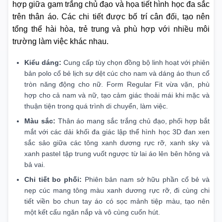
hợp giữa gam trắng chủ đạo và họa tiết hình học đa sắc
trên thân áo. Các chi tiết được bố trí cân đối, tạo nên
tổng thể hài hòa, trẻ trung và phù hợp với nhiều môi
trường làm việc khác nhau.
Kiểu dáng:
Cung cấp tùy chọn đồng bộ linh hoạt với phiên
bản polo cổ bẻ lịch sự dệt cúc cho nam và dáng áo thun cổ
tròn năng động cho nữ. Form Regular Fit vừa vặn, phù
hợp cho cả nam và nữ, tạo cảm giác thoải mái khi mặc và
thuận tiện trong quá trình di chuyển, làm việc.
Màu sắc:
Thân áo mang sắc trắng chủ đạo, phối hợp bắt
mắt với các dải khối đa giác lập thể hình học 3D đan xen
sắc sảo giữa các tông xanh dương rực rỡ, xanh sky và
xanh pastel tập trung vuốt ngược từ lai áo lên bên hông và
bả vai.
Chi tiết bo phối:
Phiên bản nam sở hữu phần cổ bẻ và
nẹp cúc mang tông màu xanh dương rực rỡ, đi cùng chi
tiết viền bo chun tay áo có sọc mảnh tiệp màu, tạo nên
một kết cấu ngăn nắp và vô cùng cuốn hút.