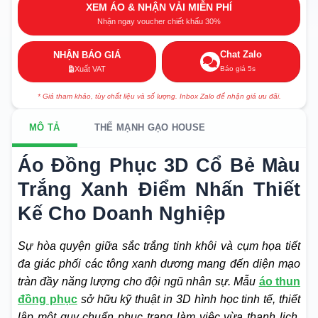
XEM ÁO & NHẬN VẢI MIỄN PHÍ
Nhận ngay voucher chiết khấu 30%
Chat Zalo
NHẬN BÁO GIÁ
Báo giá 5s
Xuất VAT
* Giá tham khảo, tùy chất liệu và số lượng. Inbox Zalo để nhận giá ưu đãi.
MÔ TẢ
THẾ MẠNH GẠO HOUSE
Áo Đồng Phục 3D Cổ Bẻ Màu
Trắng Xanh Điểm Nhấn Thiết
Kế Cho Doanh Nghiệp
Sự hòa quyện giữa sắc trắng tinh khôi và cụm họa tiết
đa giác phối các tông xanh dương mang đến diện mạo
tràn đầy năng lượng cho đội ngũ nhân sự. Mẫu
áo thun
đồng phục
sở hữu kỹ thuật in 3D hình học tinh tế, thiết
lập một quy chuẩn phục trang làm việc vừa thanh lịch,