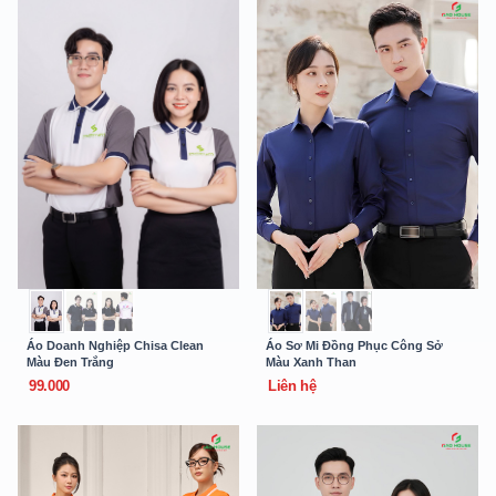
Áo Doanh Nghiệp Chisa Clean
Áo Sơ Mi Đồng Phục Công Sở
Màu Đen Trắng
Màu Xanh Than
99.000
Liên hệ