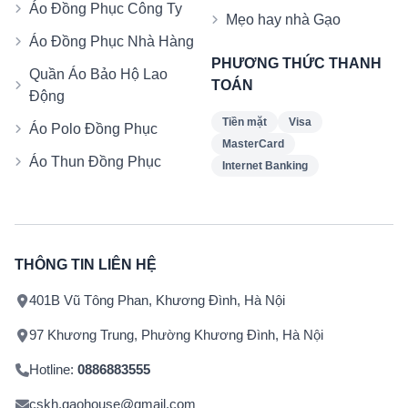
Áo Đồng Phục Công Ty
Mẹo hay nhà Gạo
Áo Đồng Phục Nhà Hàng
PHƯƠNG THỨC THANH
Quần Áo Bảo Hộ Lao
TOÁN
Động
Tiền mặt
Visa
Áo Polo Đồng Phục
MasterCard
Áo Thun Đồng Phục
Internet Banking
THÔNG TIN LIÊN HỆ
401B Vũ Tông Phan, Khương Đình, Hà Nội
97 Khương Trung, Phường Khương Đình, Hà Nội
Hotline:
0886883555
cskh.gaohouse@gmail.com