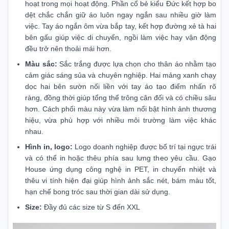
hoạt trong mọi hoạt động. Phần cổ bẻ kiểu Đức kết hợp bo
dệt chắc chắn giữ áo luôn ngay ngắn sau nhiều giờ làm
việc. Tay áo ngắn ôm vừa bắp tay, kết hợp đường xẻ tà hai
bên gấu giúp việc di chuyển, ngồi làm việc hay vận động
đều trở nên thoải mái hơn.
Màu sắc:
Sắc trắng được lựa chọn cho thân áo nhằm tạo
cảm giác sáng sủa và chuyên nghiệp. Hai mảng xanh chạy
dọc hai bên sườn nối liền với tay áo tạo điểm nhấn rõ
ràng, đồng thời giúp tổng thể trông cân đối và có chiều sâu
hơn. Cách phối màu này vừa làm nổi bật hình ảnh thương
hiệu, vừa phù hợp với nhiều môi trường làm việc khác
nhau.
Hình in, logo:
Logo doanh nghiệp được bố trí tại ngực trái
và có thể in hoặc thêu phía sau lưng theo yêu cầu. Gạo
House ứng dụng công nghệ in PET, in chuyển nhiệt và
thêu vi tính hiện đại giúp hình ảnh sắc nét, bám màu tốt,
hạn chế bong tróc sau thời gian dài sử dụng.
Size:
Đầy đủ các size từ S đến XXL