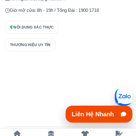
Giờ mở cửa: 8h - 19h / Tổng Đài : 1900 1718
NỘI DUNG XÁC THỰC
THƯƠNG HIỆU UY TÍN
Liên Hệ Nhanh
Copyright 2023 © xuongmayaodongphuc.vn