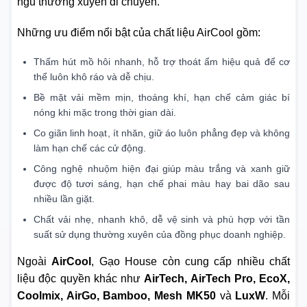
ngũ thường xuyên di chuyển.
Những ưu điểm nổi bật của chất liệu AirCool gồm:
Thấm hút mồ hôi nhanh, hỗ trợ thoát ẩm hiệu quả để cơ
thể luôn khô ráo và dễ chịu.
Bề mặt vải mềm mịn, thoáng khí, hạn chế cảm giác bí
nóng khi mặc trong thời gian dài.
Co giãn linh hoạt, ít nhăn, giữ áo luôn phẳng đẹp và không
làm hạn chế các cử động.
Công nghệ nhuộm hiện đại giúp màu trắng và xanh giữ
được độ tươi sáng, hạn chế phai màu hay bai dão sau
nhiều lần giặt.
Chất vải nhẹ, nhanh khô, dễ vệ sinh và phù hợp với tần
suất sử dụng thường xuyên của đồng phục doanh nghiệp.
Ngoài
AirCool
, Gạo House còn cung cấp nhiều chất
liệu độc quyền khác như
AirTech, AirTech Pro, EcoX,
Coolmix, AirGo, Bamboo, Mesh MK50
và
LuxW
. Mỗi