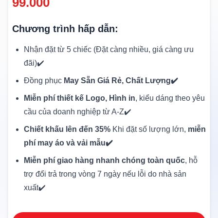
99.000
Chương trình hấp dẫn:
Nhận đặt từ 5 chiếc (Đặt càng nhiều, giá càng ưu
đãi)✔️
Đồng phục
May Sẵn Giá Rẻ, Chất Lượng✔️
Miễn phí thiết kế Logo, Hình in
, kiểu dáng theo yêu
cầu của doanh nghiệp từ A-Z✔️
Chiết khấu lên đến 35%
Khi đặt số lượng lớn,
miễn
phí may áo và vải mẫu✔️
Miễn phí giao hàng nhanh chóng toàn quốc
, hỗ
trợ đổi trả trong vòng 7 ngày nếu lỗi do nhà sản
xuất✔️