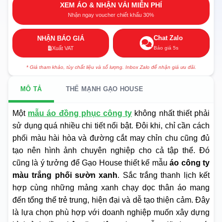
XEM ÁO & NHẬN VẢI MIỄN PHÍ
Nhận ngay voucher chiết khấu 30%
Chat Zalo
NHẬN BÁO GIÁ
Báo giá 5s
Xuất VAT
* Giá tham khảo, tùy chất liệu và số lượng. Inbox Zalo để nhận giá ưu đãi.
MÔ TẢ
THẾ MẠNH GẠO HOUSE
Một
mẫu áo đồng phục công ty
không nhất thiết phải
sử dụng quá nhiều chi tiết nổi bật. Đôi khi, chỉ cần cách
phối màu hài hòa và đường cắt may chỉn chu cũng đủ
tạo nên hình ảnh chuyên nghiệp cho cả tập thể. Đó
cũng là ý tưởng để Gạo House thiết kế mẫu
áo công ty
màu trắng phối sườn xanh
. Sắc trắng thanh lịch kết
hợp cùng những mảng xanh chạy dọc thân áo mang
đến tổng thể trẻ trung, hiện đại và dễ tạo thiện cảm. Đây
là lựa chọn phù hợp với doanh nghiệp muốn xây dựng