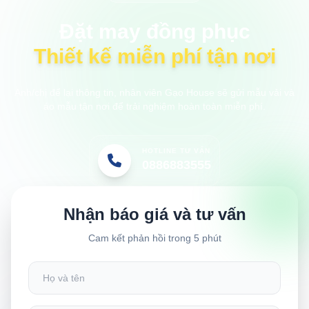
Đặt may đồng phục
Thiết kế miễn phí tận nơi
Anh/chị để lại thông tin, nhân viên Gạo House sẽ gửi mẫu vải và
áo mẫu tận nơi để trải nghiệm hoàn toàn miễn phí.
HOTLINE TƯ VẤN
0886883555
Nhận báo giá và tư vấn
Cam kết phản hồi trong 5 phút