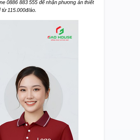
line 0886 883 555 để nhận phương án thiết
ỉ từ 115.000đ/áo.