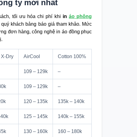
ông ty mới nhất
ch, tối ưu hóa chi phí khi
in
áo phông
n quý khách bảng báo giá tham khảo. Mức
lượng đơn hàng, công nghệ in áo đồng phục
ị.
, X-Dry
AirCool
Cotton 100%
109 – 129k
–
30k
109 – 129k
–
20k
120 – 135k
135k – 140k
140k
125 – 145k
140k – 155k
45k
130 – 160k
160 – 180k