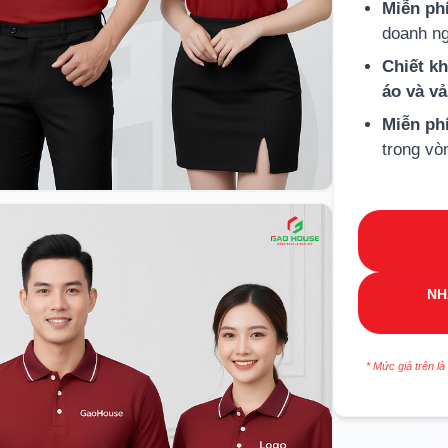
Miễn phí
doanh ng
Chiết k
áo và v
Miễn ph
trong vò
NH
* Mức giá trên là