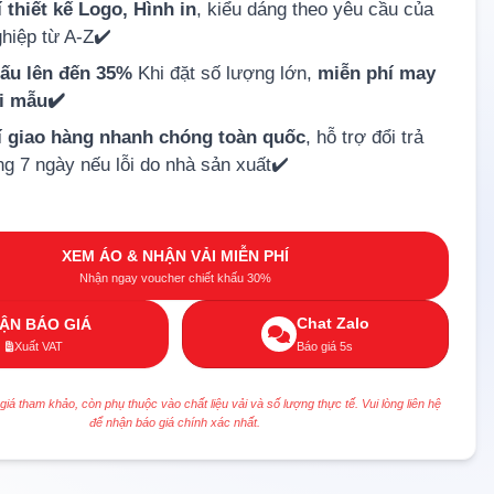
 thiết kế Logo, Hình in
, kiểu dáng theo yêu cầu của
hiệp từ A-Z✔️
hấu lên đến 35%
Khi đặt số lượng lớn,
miễn phí may
ải mẫu✔️
í giao hàng nhanh chóng toàn quốc
, hỗ trợ đổi trả
ng 7 ngày nếu lỗi do nhà sản xuất✔️
XEM ÁO & NHẬN VẢI MIỄN PHÍ
Nhận ngay voucher chiết khấu 30%
Chat Zalo
ẬN BÁO GIÁ
Xuất VAT
Báo giá 5s
 giá tham khảo, còn phụ thuộc vào chất liệu vải và số lượng thực tế. Vui lòng liên hệ
để nhận báo giá chính xác nhất.