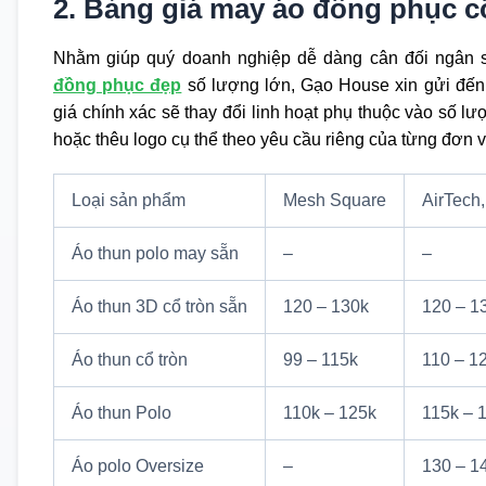
2. Bảng giá may áo đồng phục c
Nhằm giúp quý doanh nghiệp dễ dàng cân đối ngân sá
đồng phục đẹp
số lượng lớn, Gạo House xin gửi đế
giá chính xác sẽ thay đổi linh hoạt phụ thuộc vào số 
hoặc thêu logo cụ thể theo yêu cầu riêng của từng đơn v
Loại sản phẩm
Mesh Square
AirTech
Áo thun polo may sẵn
–
–
Áo thun 3D cổ tròn sẵn
120 – 130k
120 – 1
Áo thun cổ tròn
99 – 115k
110 – 1
Áo thun Polo
110k – 125k
115k – 
Áo polo Oversize
–
130 – 1