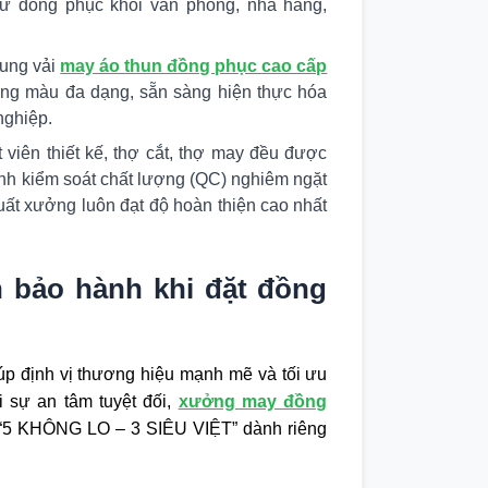
ừ đồng phục khối văn phòng, nhà hàng,
ung vải
may áo thun đồng phục cao cấp
ảng màu đa dạng, sẵn sàng hiện thực hóa
nghiệp.
 viên thiết kế, thợ cắt, thợ may đều được
ình kiểm soát chất lượng (QC) nghiêm ngặt
uất xưởng luôn đạt độ hoàn thiện cao nhất
h bảo hành khi đặt đồng
iúp định vị thương hiệu mạnh mẽ và tối ưu
 sự an tâm tuyệt đối,
xưởng may đồng
 “5 KHÔNG LO – 3 SIÊU VIỆT” dành riêng