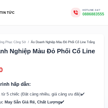
HOTLINE 24/7
TIN TỨC
0886883555
ồng Phục Công Sở
/
Áo Doanh Nghiệp Màu Đỏ Phối Cổ Line Trắng
nh Nghiệp Màu Đỏ Phối Cổ Line
0
rình hấp dẫn:
 từ 5 chiếc (Đặt càng nhiều, giá càng ưu đãi)✔️
hục
May Sẵn Giá Rẻ, Chất Lượng✔️