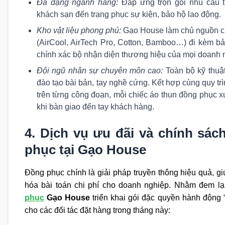
Đa dạng ngành hàng:
Đáp ứng trọn gói nhu cầu t
khách sạn đến trang phục sự kiện, bảo hộ lao động.
Kho vật liệu phong phú:
Gạo House làm chủ nguồn c
(AirCool, AirTech Pro, Cotton, Bamboo…) đi kèm b
chính xác bộ nhận diện thương hiệu của mọi doanh 
Đội ngũ nhân sự chuyên môn cao:
Toàn bộ kỹ thuật
đào tạo bài bản, tay nghề cứng. Kết hợp cùng quy tr
trên từng công đoạn, mỗi chiếc áo thun đồng phục x
khi bàn giao đến tay khách hàng.
4. Dịch vụ ưu đãi và chính sác
phục tại Gạo House
Đồng phục chính là giải pháp truyền thông hiệu quả, g
hóa bài toán chi phí cho doanh nghiệp. Nhằm đem lại
phục
Gạo House
triển khai gói đặc quyền hành động
cho các đối tác đặt hàng trong tháng này: