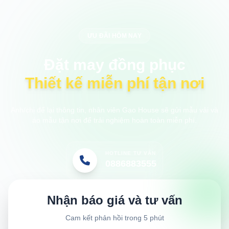
ƯU ĐÃI HÔM NAY
Đặt may đồng phục
Thiết kế miễn phí tận nơi
Anh/chị để lại thông tin, nhân viên Gạo House sẽ gửi mẫu vải và
áo mẫu tận nơi để trải nghiệm hoàn toàn miễn phí.
HOTLINE TƯ VẤN
0886883555
Nhận báo giá và tư vấn
Cam kết phản hồi trong 5 phút