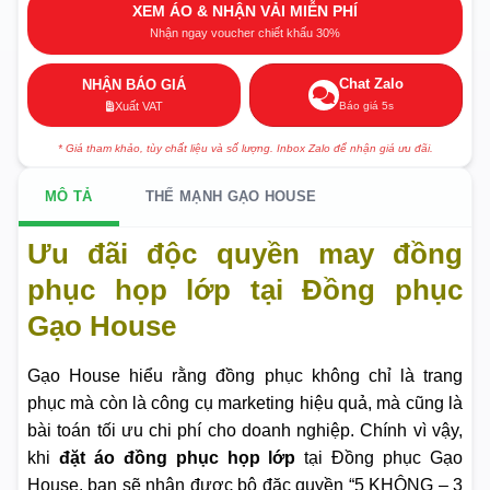
XEM ÁO & NHẬN VẢI MIỄN PHÍ
Nhận ngay voucher chiết khấu 30%
Chat Zalo
NHẬN BÁO GIÁ
Báo giá 5s
Xuất VAT
* Giá tham khảo, tùy chất liệu và số lượng. Inbox Zalo để nhận giá ưu đãi.
MÔ TẢ
THẾ MẠNH GẠO HOUSE
Ưu đãi độc quyền may đồng
phục họp lớp tại Đồng phục
Gạo House
Gạo House hiểu rằng đồng phục không chỉ là trang
phục mà còn là công cụ marketing hiệu quả, mà cũng là
bài toán tối ưu chi phí cho doanh nghiệp. Chính vì vậy,
khi
đặt áo đồng phục họp lớp
tại Đồng phục Gạo
House, bạn sẽ nhận được bộ đặc quyền “5 KHÔNG – 3