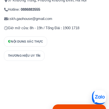
97 Khương Trung, Phường Khương Đình, Hà Nội
Hotline:
0886883555
cskh.gaohouse@gmail.com
Giờ mở cửa: 8h - 19h / Tổng Đài : 1900 1718
NỘI DUNG XÁC THỰC
THƯƠNG HIỆU UY TÍN